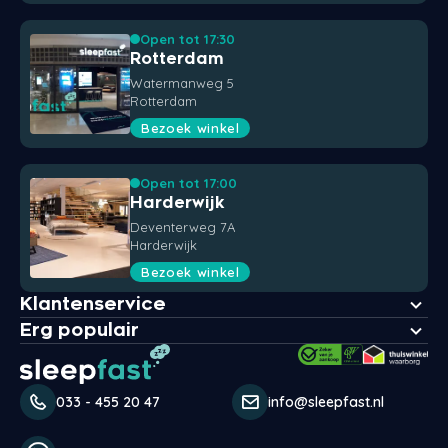
Open tot 17:30
Rotterdam
Watermanweg 5
Rotterdam
Bezoek winkel
Open tot 17:00
Harderwijk
Deventerweg 7A
Harderwijk
Bezoek winkel
Klantenservice
Erg populair
033 - 455 20 47
info@sleepfast.nl