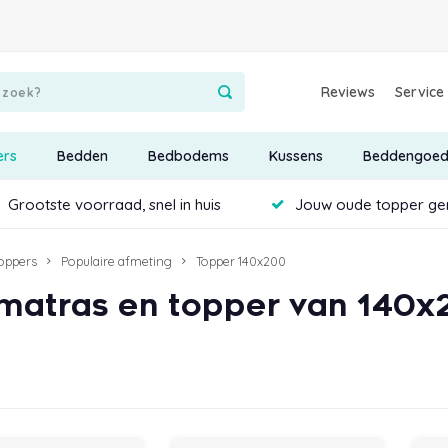
Reviews
Service
ers
Bedden
Bedbodems
Kussens
Beddengoe
Grootste voorraad, snel in huis
Jouw oude topper ge
oppers
Populaire afmeting
Topper 140x200
matras en topper van 140