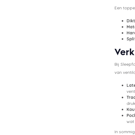
Een topper
Dikt
Mat
Har
Spli
Verk
Bij Sleepf
van ventila
Lat
vent
Tra
druk
Kou
Poc
wat 
In sommig