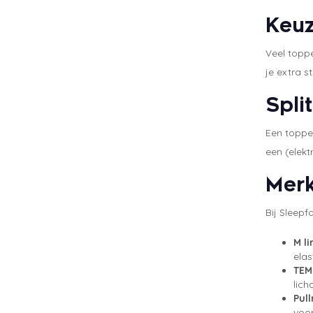
Keuz
Veel toppe
je extra s
Spli
Een topper
een (elekt
Merk
Bij Sleepf
M li
elas
TEM
lich
Pul
voor