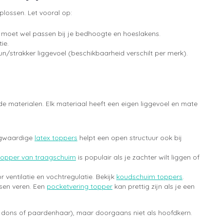
plossen. Let vooral op:
 moet wel passen bij je bedhoogte en hoeslakens.
ie.
un/strakker liggevoel (beschikbaarheid verschilt per merk).
e materialen. Elk materiaal heeft een eigen liggevoel en mate
oogwaardige
latex toppers
helpt een open structuur ook bij
topper van traagschuim
is populair als je zachter wilt liggen of
r ventilatie en vochtregulatie. Bekijk
koudschuim toppers
.
ssen veren. Een
pocketvering topper
kan prettig zijn als je een
s dons of paardenhaar), maar doorgaans niet als hoofdkern.