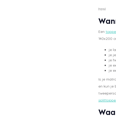
html
Wann
Een
toppe
140x200 cm
je l
je j
je h
je e
je e
Is je matr
en kun je
tweeperso
splittopp
Waar