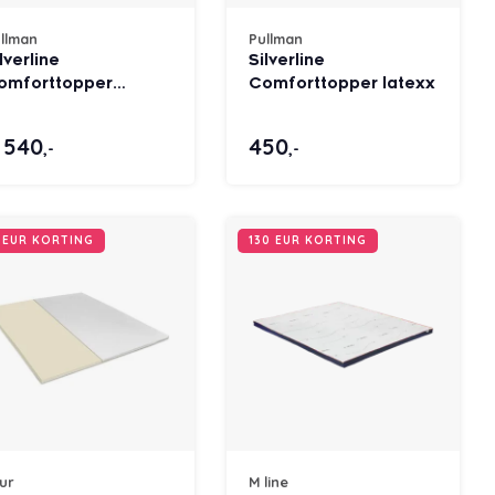
llman
Pullman
lverline
Silverline
omforttopper
Comforttopper latexx
upreme latex
 540
450
,-
,-
 EUR KORTING
130 EUR KORTING
ur
M line