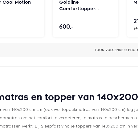
r Cool Motion
Goldline
M
Comforttopper
Supreme latex
2
600
,-
24
TOON VOLGENDE
12
PRODU
atras en topper van 140x20
r van 140x200 cm cm (ook wel topdekmatras van 140x200 cm) leg je 
 topmatras om het comfort te verbeteren, je matras te beschermen 
atrassen werkt. Bij Sleepfast vind je toppers van 140x200 cm in ve