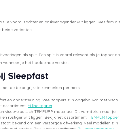
als je vooral zachter en drukverlagender wilt liggen. Kies firm als
t beide varianten.
oeringen als split. Een split is vooral relevant als je topper op
n wanneer je het hoofdeinde verstelt.
j Sleepfast
ht met de belangrijkste kenmerken per merk:
omfort en ondersteuning. Veel toppers zijn opgebouwd met visco-
et assortiment:
M line topper
.
 visco-elastisch TEMPUR® materiaal. Dit vormt zich naar je
en rustiger wilt liggen. Bekijk het assortiment:
TEMPUR topper
.
 staat bekend om een verzorgde afwerking. Veel modellen zijn
erkt met stretch. Bekijk het assortiment:
Pullman topmatras
.