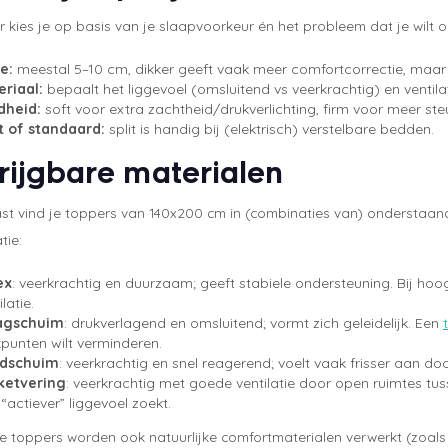
 kies je op basis van je slaapvoorkeur én het probleem dat je wilt o
e:
meestal 5–10 cm, dikker geeft vaak meer comfortcorrectie, maar
eriaal:
bepaalt het liggevoel (omsluitend vs veerkrachtig) en ventilat
dheid:
soft voor extra zachtheid/drukverlichting, firm voor meer ste
t of standaard:
split is handig bij (elektrisch) verstelbare bedden.
rijgbare materialen
ast vind je toppers van 140x200 cm in (combinaties van) onderstaand
tie:
ex
: veerkrachtig en duurzaam; geeft stabiele ondersteuning. Bij h
ilatie.
agschuim
: drukverlagend en omsluitend; vormt zich geleidelijk. Een
punten wilt verminderen.
dschuim
: veerkrachtig en snel reagerend; voelt vaak frisser aan doo
ketvering
: veerkrachtig met goede ventilatie door open ruimtes tu
“actiever” liggevoel zoekt.
e toppers worden ook natuurlijke comfortmaterialen verwerkt (zoal