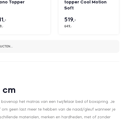
ono Topper
topper Cool Motion
Soft
11
519
,-
,-
9
649
,-
,-
CTEN...
0 cm
bovenop het matras van een twijfelaar bed of boxspring. Je
of om geen last meer te hebben van de naad/gleuf wanneer je
rschillende materialen, merken en hardheden, met of zonder