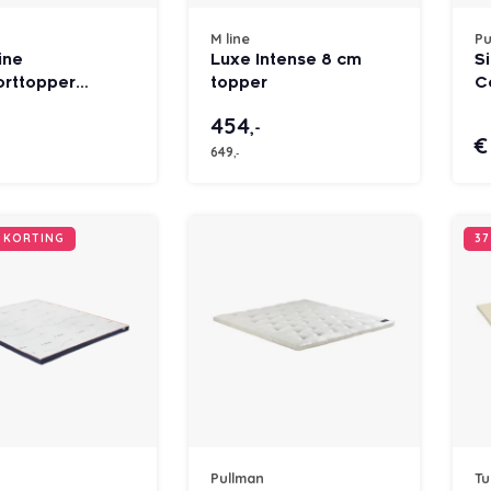
n
M line
Pu
ine
Luxe Intense 8 cm
Si
rttopper
topper
C
rtschuim
S
454
,-
€
649
,-
R KORTING
37
Pullman
Tu