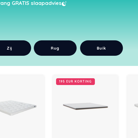
ang GRATIS slaapadvies
Zij
Rug
Buik
195 EUR KORTING