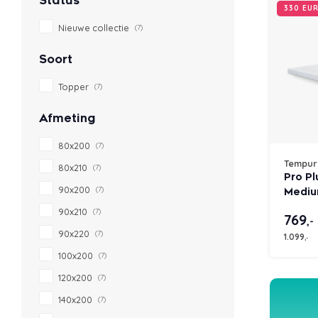
Status
330 EU
Nieuwe collectie
(7)
Soort
Topper
(7)
Afmeting
80x200
(7)
Tempur
80x210
(7)
Pro P
90x200
(7)
Mediu
90x210
(7)
769
,-
90x220
(7)
1.099
,-
100x200
(7)
120x200
(7)
140x200
(7)