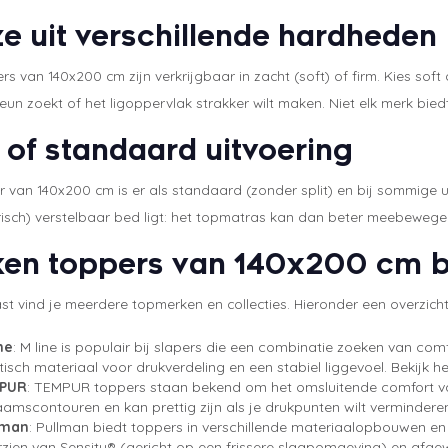
e uit verschillende hardheden
rs van 140x200 cm zijn verkrijgbaar in zacht (soft) of firm. Kies soft 
teun zoekt of het ligoppervlak strakker wilt maken. Niet elk merk bied
t of standaard uitvoering
 van 140x200 cm is er als standaard (zonder split) en bij sommige uitv
risch) verstelbaar bed ligt: het topmatras kan dan beter meebewege
en toppers van 140x200 cm bi
ast vind je meerdere topmerken en collecties. Hieronder een overzic
ne
: M line is populair bij slapers die een combinatie zoeken van c
tisch materiaal voor drukverdeling en een stabiel liggevoel. Bekijk h
PUR
: TEMPUR toppers staan bekend om het omsluitende comfort van
aamscontouren en kan prettig zijn als je drukpunten wilt verminderen 
lman
: Pullman biedt toppers in verschillende materiaalopbouwen en
zien van Sensity® (gericht op een frissere slaapomgeving) en afgew