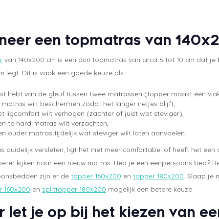
eer een topmatras van 140x
r
van 140x200 cm is een dun topmatras van circa 5 tot 10 cm dat je 
 legt. Dit is vaak een goede keuze als:
ast hebt van de gleuf tussen twee matrassen (topper maakt één vlak
e matras wilt beschermen zodat het langer netjes blijft,
et ligcomfort wilt verhogen (zachter of juist wat steviger),
en te hard matras wilt verzachten,
en ouder matras tijdelijk wat steviger wilt laten aanvoelen.
as duidelijk versleten, ligt het niet meer comfortabel of heeft het e
 beter kijken naar een nieuw matras. Heb je een eenpersoons bed? B
onsbedden zijn er de
topper 160x200
en
topper 180x200
. Slaap je
er 160x200
en
splittopper 180x200
mogelijk een betere keuze.
 let je op bij het kiezen van