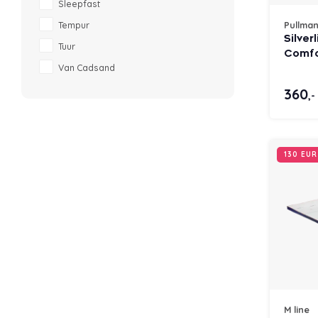
Sleepfast
Tempur
Pullma
Silverl
Tuur
Comfo
Van Cadsand
Comfo
360
,-
130 EU
M line