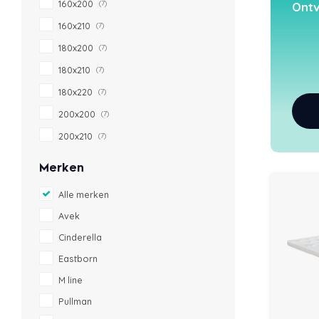
160x200
(7)
Ontv
160x210
(7)
180x200
(7)
180x210
(7)
180x220
(7)
200x200
(7)
200x210
(7)
Merken
Alle merken
Avek
Cinderella
Eastborn
M line
Pullman