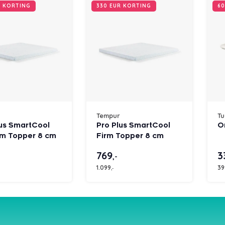
R KORTING
330 EUR KORTING
60
Tempur
Tu
lus SmartCool
Pro Plus SmartCool
O
m Topper 8 cm
Firm Topper 8 cm
769
3
,-
1.099
39
,-