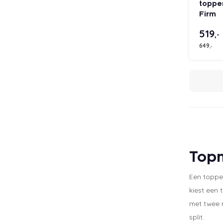
toppe
Firm
519
,-
649
,-
Topm
Een toppe
kiest een
met twee m
split.