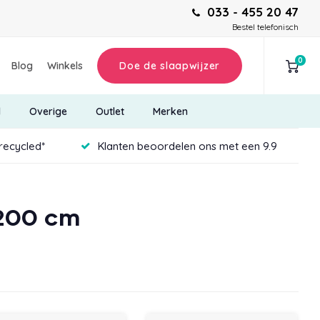
033 - 455 20 47
Bestel telefonisch
0
Blog
Winkels
Doe de slaapwijzer
d
Overige
Outlet
Merken
recycled*
Klanten beoordelen ons met een 9.9
x200 cm