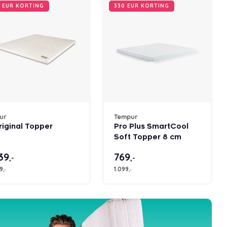
 EUR KORTING
330 EUR KORTING
ur
Tempur
riginal Topper
Pro Plus SmartCool
Soft Topper 8 cm
39
769
,-
,-
9
1.099
,-
,-