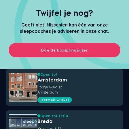
Twijfel je nog?
Geeft niet! Misschien kan één van onze
sleepcoaches je adviseren in onze chat.
Doe de boxspringwijzer
Open tot
Amsterdam
Postjesweg 12
Amsterdam
Bezoek winkel
Open tot 17:00
Breda
Kruisvoort 91