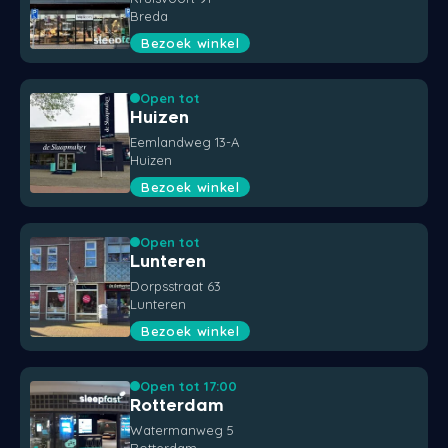
Breda
Bezoek winkel
Open tot
Huizen
Eemlandweg 13-A
Huizen
Bezoek winkel
Open tot
Lunteren
Dorpsstraat 63
Lunteren
Bezoek winkel
Open tot 17:00
Rotterdam
Watermanweg 5