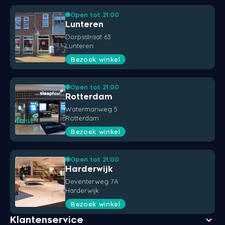
Open tot 21:00
Lunteren
Dorpsstraat 63
Lunteren
Bezoek winkel
Open tot 21:00
Rotterdam
Watermanweg 5
Rotterdam
Bezoek winkel
Open tot 21:00
Harderwijk
Deventerweg 7A
Harderwijk
Bezoek winkel
Klantenservice