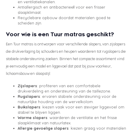
en ventilatiekanalen.
Antiallergisch en antibacteriee
l
voor een frisser
slaapklimaat.
Recyclebare opbouw doordat materialen goed te
scheiden zijn.
Voor wie is een Tuur matras geschikt?
Een Tuur matras is ontworpen voor verschillende slapers, van zijslapers
die drukverlaging bij schouders en heupen waarderen tot rugslapers die
stabiele ondersteuning zoeken. Binnen het compacte assortiment vind
je eenvoudig een model en liggevoel dat past bij jouw voorkeur,
lichaamsbouw en slaapstijl:
Zijslapers
: profiteren van een comfortabele
drukverdeling en ondersteuning van de taillezone.
Rugslapers
: ervaren stabiele ondersteuning voor de
natuurlijke houding van de wervelkolom.
Buikslapers
: kiezen vaak voor een steviger liggevoel om
stabiel te blijven liggen.
Warme slapers
: waarderen de ventilatie en het frisse
slaapklimaat van natuurlatex.
Allergie gevoelige slapers
: kiezen graag voor materialen