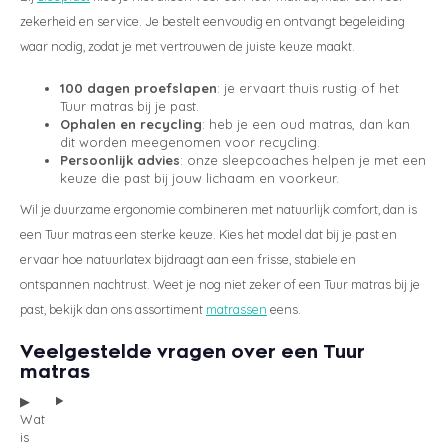
zekerheid en service. Je bestelt eenvoudig en ontvangt begeleiding
waar nodig, zodat je met vertrouwen de juiste keuze maakt.
100 dagen proefslapen
: je ervaart thuis rustig of het
Tuur matras bij je past.
Ophalen en recycling
: heb je een oud matras, dan kan
dit worden meegenomen voor recycling.
Persoonlijk advies
: onze sleepcoaches helpen je met een
keuze die past bij jouw lichaam en voorkeur.
Wil je duurzame ergonomie combineren met natuurlijk comfort, dan is
een Tuur matras een sterke keuze. Kies het model dat bij je past en
ervaar hoe natuurlatex bijdraagt aan een frisse, stabiele en
ontspannen nachtrust. Weet je nog niet zeker of een Tuur matras bij je
past, bekijk dan ons assortiment
matrassen
eens.
Veelgestelde vragen over een Tuur
matras
Wat
is