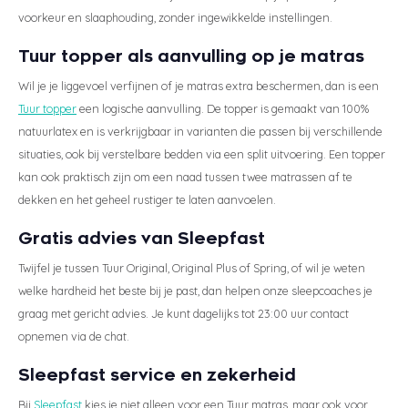
voorkeur en slaaphouding, zonder ingewikkelde instellingen.
Tuur topper als aanvulling op je matras
Wil je je liggevoel verfijnen of je matras extra beschermen, dan is een
Tuur topper
een logische aanvulling. De topper is gemaakt van 100%
natuurlatex en is verkrijgbaar in varianten die passen bij verschillende
situaties, ook bij verstelbare bedden via een split uitvoering. Een topper
kan ook praktisch zijn om een naad tussen twee matrassen af te
dekken en het geheel rustiger te laten aanvoelen.
Gratis advies van Sleepfast
Twijfel je tussen Tuur Original, Original Plus of Spring, of wil je weten
welke hardheid het beste bij je past, dan helpen onze sleepcoaches je
graag met gericht advies. Je kunt dagelijks tot 23:00 uur contact
opnemen via de chat.
Sleepfast service en zekerheid
Bij
Sleepfast
kies je niet alleen voor een Tuur matras, maar ook voor