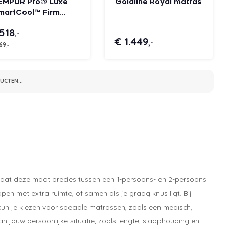
EMPUR Pro® Luxe
Goldline Royal matras
martCool™ Firm
atras
.518
,-
€ 1.449
,-
169
,-
CTEN...
dat deze maat precies tussen een 1-persoons- en 2-persoons
apen met extra ruimte, of samen als je graag knus ligt. Bij
un je kiezen voor speciale matrassen, zoals een medisch,
n jouw persoonlijke situatie, zoals lengte, slaaphouding en