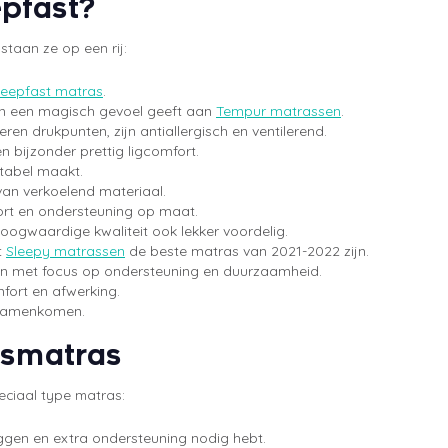
epfast?
staan ze op een rij:
leepfast matras
.
en een magisch gevoel geeft aan
Tempur matrassen
.
en drukpunten, zijn antiallergisch en ventilerend.
 bijzonder prettig ligcomfort.
tabel maakt.
an verkoelend materiaal.
rt en ondersteuning op maat.
oogwaardige kwaliteit ook lekker voordelig.
t
Sleepy matrassen
de beste matras van 2021-2022 zijn.
n met focus op ondersteuning en duurzaamheid.
ort en afwerking.
t samenkomen.
dsmatras
eciaal type matras:
liggen en extra ondersteuning nodig hebt.