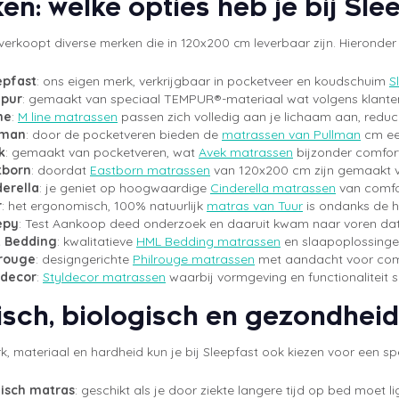
en: welke opties heb je bij Sle
verkoopt diverse merken die in 120x200 cm leverbaar zijn. Hieronder 
epfast
: ons eigen merk, verkrijgbaar in pocketveer en koudschuim
S
pur
: gemaakt van speciaal TEMPUR®-materiaal wat volgens klant
ne
:
M line matrassen
passen zich volledig aan je lichaam aan, reducer
lman
: door de pocketveren bieden de
matrassen van Pullman
cm een
k
: gemaakt van pocketveren, wat
Avek matrassen
bijzonder comfor
tborn
: doordat
Eastborn matrassen
van 120x200 cm zijn gemaakt v
derella
: je geniet op hoogwaardige
Cinderella matrassen
van comfo
r
: het ergonomisch, 100% natuurlijk
matras van Tuur
is ondanks de h
epy
: Test Aankoop deed onderzoek en daaruit kwam naar voren da
 Bedding
: kwalitatieve
HML Bedding matrassen
en slaapoplossinge
lrouge
: designgerichte
Philrouge matrassen
met aandacht voor comf
ldecor
:
Styldecor matrassen
waarbij vormgeving en functionalitei
sch, biologisch en gezondhei
, materiaal en hardheid kun je bij Sleepfast ook kiezen voor een sp
isch matras
: geschikt als je door ziekte langere tijd op bed moet 