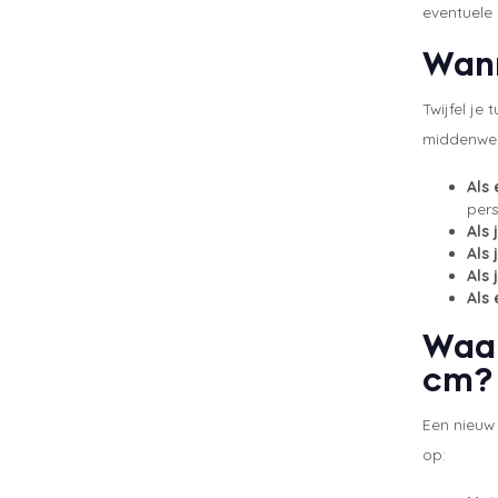
eventuele 
Wann
Twijfel j
middenweg.
Als
per
Als
Als
Als 
Als 
Waar
cm?
Een nieuw 
op: