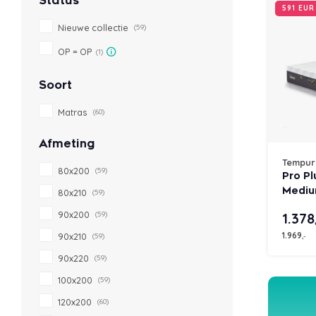
Status
591 EU
Nieuwe collectie
(59)
OP = OP
(1)
Soort
Matras
(60)
Afmeting
Tempur
80x200
(59)
Pro P
Mediu
80x210
(59)
90x200
(59)
1.378
1.969
90x210
(59)
,-
90x220
(59)
100x200
(59)
120x200
(60)