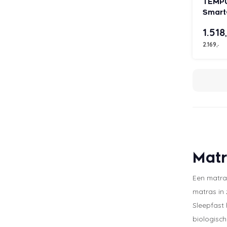
TEMPU
Smart
Firm 
1.518
2.169
,-
Mat
Een matra
matras in 
Sleepfast 
biologisch