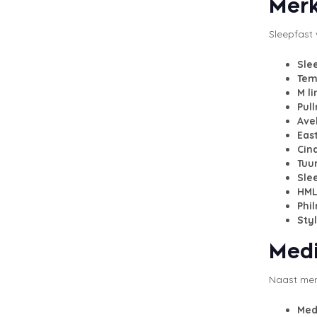
Merk
Sleepfast 
Sle
Tem
M li
Pul
Ave
Eas
Cin
Tuu
Sle
HML
Phi
Sty
Medi
Naast merk
Med