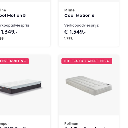
line
M line
ool Motion 5
Cool Motion 6
rkoopadviesprijs:
Verkoopadviesprijs:
 1.349
€ 1.349
,-
,-
799
1.799
,-
,-
1 EUR KORTING
NIET GOED = GELD TERUG
empur
Pullman