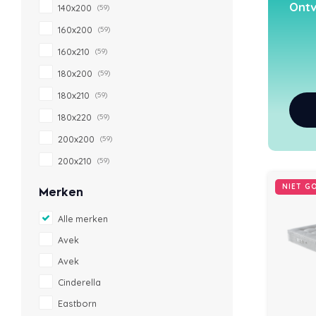
Ontv
140x200
(59)
160x200
(59)
160x210
(59)
180x200
(59)
180x210
(59)
180x220
(59)
200x200
(59)
200x210
(59)
NIET G
Merken
Alle merken
Avek
Avek
Cinderella
Eastborn