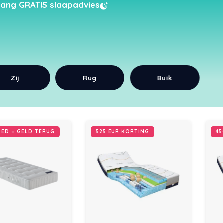
ang GRATIS slaapadvies
Zij
Rug
Buik
OED = GELD TERUG
525 EUR KORTING
45