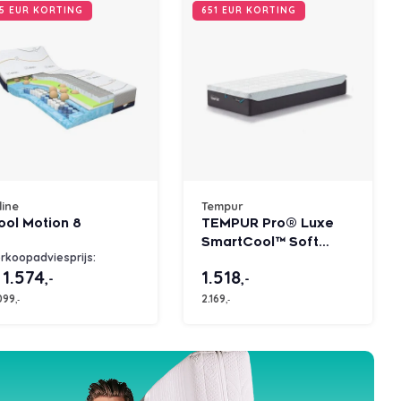
5 EUR KORTING
651 EUR KORTING
line
Tempur
ool Motion 8
TEMPUR Pro® Luxe
SmartCool™ Soft
rkoopadviesprijs:
matras
 1.574
1.518
,-
,-
099
2.169
,-
,-