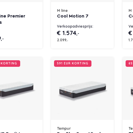
n
M line
M 
line Premier
Cool Motion 7
C
s
Verkoopadviesprijs:
Ve
€ 1.574
€
,-
9
,-
2.099
1.
,-
R KORTING
591 EUR KORTING
65
Tempur
T