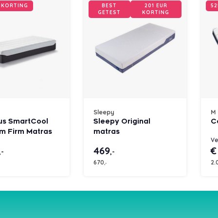
R KORTING
BEST
201 EUR
52
GETEST
KORTING
Sleepy
M 
lus SmartCool
Sleepy Original
C
m Firm Matras
matras
Ve
469
€
,-
,-
670
2.
,-