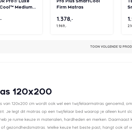
R Pro® Luxe
Pro Plus SmartCool
T
Cool™ Medium
Firm Matras
S
matras
m
1.378
1
,-
,-
1.969
2.
,-
TOON VOLGENDE
12
PRODU
ras 120x200
s van 120x200 cm wordt ook wel een twijfelaarmatras genoemd, om
zit. Je legt dit matras op een twijfelaar bed waarop je alleen kunt sl
heb je ruime keuze in materialen, hardheden en merken. Daarnaast k
 of gezondheidsmatras. Welke keuze het beste past, hangt ook af va