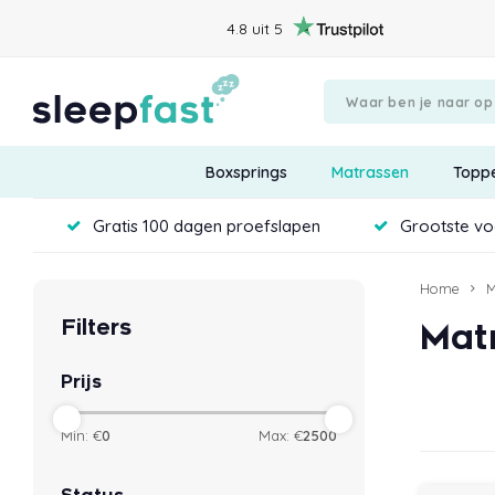
4.8 uit 5
Boxsprings
Matrassen
Topp
Gratis 100 dagen proefslapen
Grootste voo
Home
M
Filters
Mat
Prijs
Min: €
0
Max: €
2500