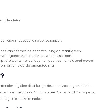
en allergieën
t een eigen liggevoel en eigenschappen:
e zones kan het matras ondersteuning op maat geven.
voor goede ventilatie; voelt vaak frisser aan.
elpt drukpunten te verlagen en geeft een omsluitend gevoel.
omfort en stabiele ondersteuning.
d?
ialen. Bij Sleepfast kun je kiezen uit zacht, gemiddeld en
l je meer “wegzakken” of juist meer “tegenkracht”? Twijfel je,
m de juiste keuze te maken.