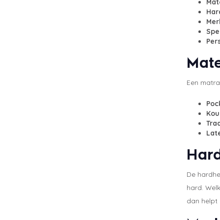
Mat
Har
Mer
Spe
Pers
Mate
Een matras
Poc
Kou
Tra
Lat
Hard
De hardhe
hard. Welk
dan helpt