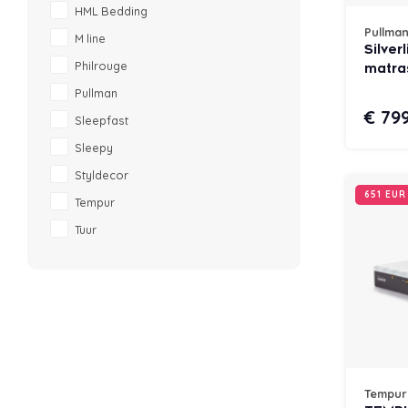
HML Bedding
Pullma
M line
Silver
Philrouge
matra
Pullman
€ 79
Sleepfast
Sleepy
Styldecor
651 EU
Tempur
Tuur
Tempur