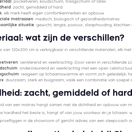
eriaal
: pocketveren, koudschuim, traagschuim of latex
dheid
: zacht, gemiddeld of hard
k
: elk merk heeft eigen comfortkenmerken en opbouw
ciale matrassen
: medisch, biologisch of gezondheidsmatras
oonlijke situatie
: gewicht, lengte, postuur, slaaphouding, klachten 
riaal: wat zijn de verschillen?
 van 120x200 cm is verkrijgbaar in verschillende materialen, elk me
ketveren
: ventilerend en veerkrachtig. Door veren in verschillend
dschuim
: ondersteunend en veerkrachtig met een open celstructuur 
agschuim
: reageert op lichaamswarmte en vormt zich geleidelijk; h
ex
: duurzaam, sterk en buigzaam; vaak een combinatie van soepel c
heid: zacht, gemiddeld of har
id van een matras hangt samen met de dichtheid en opbouw van mater
e hardheid het beste is, hangt af van jouw voorkeur én je lichaam: wi
 proefliggen in de showroom of gericht advies van een sleepcoach o