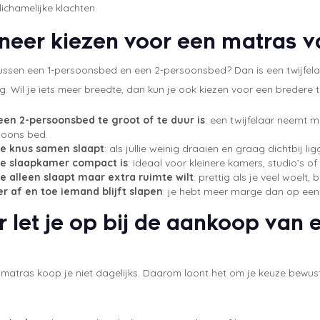
lichamelijke klachten.
eer kiezen voor een matras 
e tussen een 1-persoonsbed en een 2-persoonsbed? Dan is een twijf
 Wil je iets meer breedte, dan kun je ook kiezen voor een bredere 
 een 2-persoonsbed te groot of te duur is
: een twijfelaar neemt m
soons bed.
 je knus samen slaapt
: als jullie weinig draaien en graag dichtbij l
 je slaapkamer compact is
: ideaal voor kleinere kamers, studio’s of
je alleen slaapt maar extra ruimte wilt
: prettig als je veel woelt,
er af en toe iemand blijft slapen
: je hebt meer marge dan op een
 let je op bij de aankoop van
matras koop je niet dagelijks. Daarom loont het om je keuze bewust