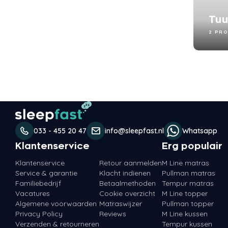
Tuu
2 PR
033 - 455 20 47
info@sleepfast.nl
Whatsapp
Klantenservice
Erg populair
Klantenservice
Retour aanmelden
M Line matras
Service & garantie
Klacht indienen
Pullman matras
Familiebedrijf
Betaalmethoden
Tempur matras
Vacatures
Cookie overzicht
M Line topper
Algemene voorwaarden
Matraswijzer
Pullman topper
Privacy Policy
Reviews
M Line kussen
Verzenden & retourneren
Tempur kussen