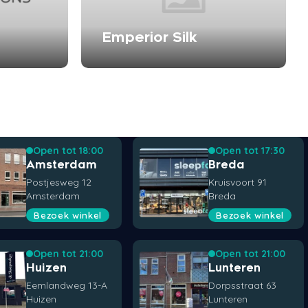
Emperior Silk
Open tot 18:00
Open tot 17:30
Amsterdam
Breda
Postjesweg 12
Kruisvoort 91
Amsterdam
Breda
Bezoek winkel
Bezoek winkel
Open tot 21:00
Open tot 21:00
Huizen
Lunteren
Eemlandweg 13-A
Dorpsstraat 63
Huizen
Lunteren