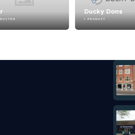
r
Ducky Dons
ODUCTEN
1 PRODUCT