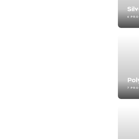
Sil
6 PR
Pol
7 PR