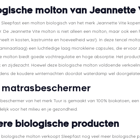
ogische molton van Jeannette 
j Sleepfast een molton biologisch van het merk Jeannette Vite kope
r. De Jeannette Vite molton is niet alleen een molton, maar ook een 
heelt in kosten, kastruimte en hoeveelheid was!). In deze tencel mo
laminaatlaag) een luchtledige laag microkleine capsules, die ervoor 
e molton biedt goede vochtregulatie en hoge absorptie. Het product i
k en zijdezacht. Hoewel deze biologische molton voldoende verkoeli
jdens de koudere winternachten doordat waterdamp wel doorgelate
r matrasbeschermer
beschermer van het merk Tuur is gemaakt van 100% biokatoen, een 1
elijk voor het milieu en je gezondheid.
re biologische producten
biologische molton verkoopt Sleepfast nog veel meer biologische pr