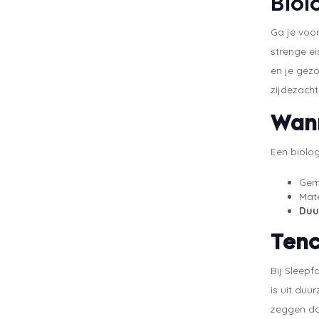
Biol
Ga je voor
strenge ei
en je gezo
zijdezacht
Wann
Een biolo
Gem
Mate
Duu
Tenc
Bij Sleepf
is uit duu
zeggen dat