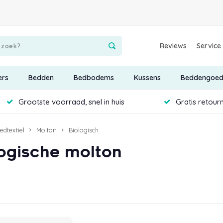
Reviews
Service
ers
Bedden
Bedbodems
Kussens
Beddengoe
Grootste voorraad, snel in huis
Gratis retour
edtextiel
Molton
Biologisch
logische molton