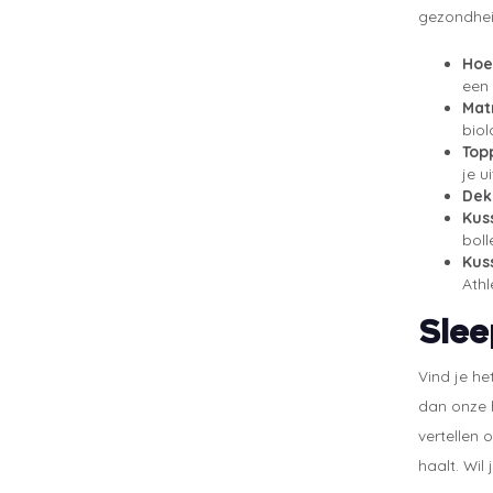
gezondhei
Hoe
een 
Mat
biol
Top
je u
Dek
Kus
boll
Kus
Athl
Slee
Vind je h
dan onze h
vertellen 
haalt. Wil