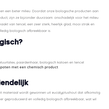
 en een beter milieu. Doordat onze biologische producten aan
uct, zijn ze bijzonder duurzaam: onschadelijk voor het milieu
kt van tencel, een zeer sterk, heerlijk glad, mooi strak en
lledig biologisch afbreekbaar is.
gisch?
atuurlatex, paardenhaar, biologisch katoen en tencel
spoten met een chemisch product
iendelijk
 Dit materiaal wordt gewonnen uit eucalyptushout dat afkomstig
ier geproduceerd en volledig biologisch afbreekbaar, wat wil