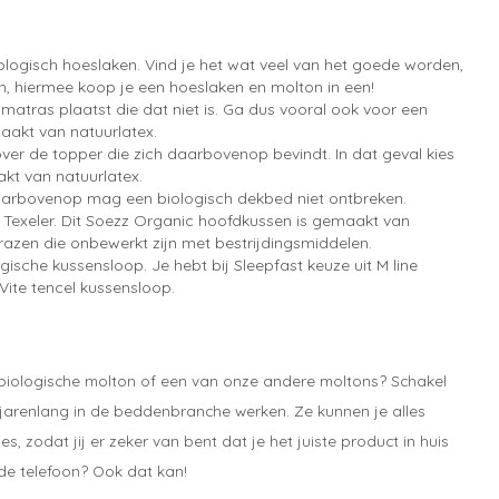
biologisch hoeslaken. Vind je het wat veel van het goede worden,
, hiermee koop je een hoeslaken en molton in een!
 matras plaatst die dat niet is. Ga dus vooral ook voor een
maakt van natuurlatex.
 over de topper die zich daarbovenop bevindt. In dat geval kies
kt van natuurlatex.
Daarbovenop mag een biologisch dekbed niet ontbreken.
k Texeler. Dit Soezz Organic hoofdkussen is gemaakt van
grazen die onbewerkt zijn met bestrijdingsmiddelen.
gische kussensloop. Je hebt bij Sleepfast keuze uit M line
ite tencel kussensloop.
 biologische molton of een van onze andere moltons? Schakel
l jarenlang in de beddenbranche werken. Ze kunnen je alles
, zodat jij er zeker van bent dat je het juiste product in huis
 de telefoon? Ook dat kan!