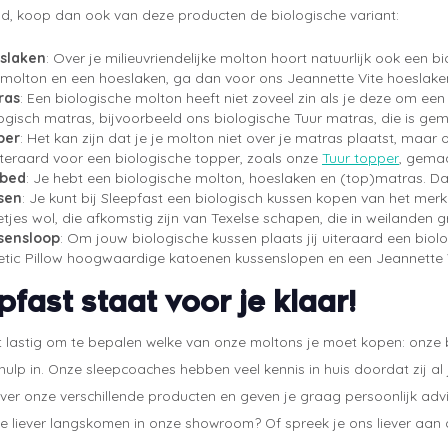
d, koop dan ook van deze producten de biologische variant:
slaken
: Over je milieuvriendelijke molton hoort natuurlijk ook een 
molton en een hoeslaken, ga dan voor ons Jeannette Vite hoeslaken
ras
: Een biologische molton heeft niet zoveel zin als je deze om een
ogisch matras, bijvoorbeeld ons biologische Tuur matras, die is ge
per
: Het kan zijn dat je je molton niet over je matras plaatst, maar
iteraard voor een biologische topper, zoals onze
Tuur topper
, gemaa
bed
: Je hebt een biologische molton, hoeslaken en (top)matras. 
sen
: Je kunt bij Sleepfast een biologisch kussen kopen van het mer
etjes wol, die afkomstig zijn van Texelse schapen, die in weilanden 
sensloop
: Om jouw biologische kussen plaats jij uiteraard een biolo
etic Pillow hoogwaardige katoenen kussenslopen en een Jeannette V
pfast staat voor je klaar!
et lastig om te bepalen welke van onze moltons je moet kopen: onze
ulp in. Onze sleepcoaches hebben veel kennis in huis doordat zij a
over onze verschillende producten en geven je graag persoonlijk advies
 je liever langskomen in onze showroom? Of spreek je ons liever aan