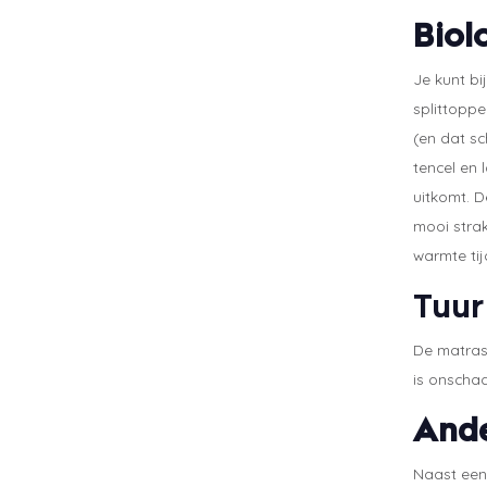
Biol
Je kunt bi
splittoppe
(en dat sc
tencel en 
uitkomt. D
mooi stra
warmte ti
Tuu
De matras
is onschad
Ande
Naast een 