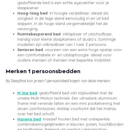
gestoffeerde bed is een echte eyecatcher voor je
slaapkamer.
Hoog-laag bed
: in hoogte verstelbaar, ideaal als
zorgbed. In de lage stand eenvoudig in en uit bed
stappen, in de hoge stand vergemakkelijkt het de
verzorging.
Ruimtebesparend bed
: inklapbaar of uitschuifbaar,
handig voor kleine slaapkamers of studio's. Sommige
modellen zijn uitbreidbaar van 1 naar 2 persoons.
Senioren bed
: voorzien van een extra hoge opstap voor
een comfortabele in- en uitstaphoogte. Ideaal voor
oudere mensen of mensen met beperkte mobiliteit.
Merken 1 persoonsbedden
Bij Sleepfast kun je een 1 persoonsbed kopen van deze merken:
M line bed
: gestoffeerd bed van topkwaliteit met de
unieke Multi Motion techniek. Een ultraslank aluminium
frame met verende latten en een mini pocketvering met
zeven comfortzones. Antislip voorkomt dat het matras
over het bed schuift.
Hasena bed
: massief houten bed met onbeperkte
combinatiemogelijkheden in kleuren, poten, hoofdborden
en bedframes. Bekend om perfect vakmanschap,