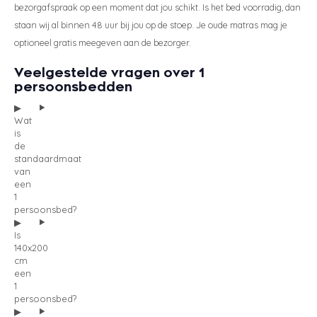
bezorgafspraak op een moment dat jou schikt. Is het bed voorradig, dan
staan wij al binnen 48 uur bij jou op de stoep. Je oude matras mag je
optioneel gratis meegeven aan de bezorger.
Veelgestelde vragen over 1
persoonsbedden
Wat
is
de
standaardmaat
van
een
1
persoonsbed?
Is
140x200
cm
een
1
persoonsbed?