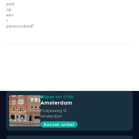
past
op
een
1
persoonsbed?
Open tot 17:00
Amsterdam
Postjesweg 12
Amsterdam
Bezoek winkel