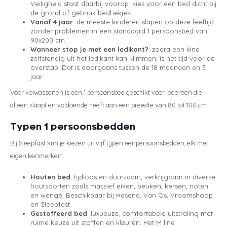
Veiligheid staat daarbij voorop: kies voor een bed dicht bij
de grond of gebruik bedhekjes.
Vanaf 4 jaar
: de meeste kinderen slapen op deze leeftijd
zonder problemen in een standaard 1 persoonsbed van
90x200 cm.
Wanneer stop je met een ledikant?
: zodra een kind
zelfstandig uit het ledikant kan klimmen, is het tijd voor de
overstap. Dat is doorgaans tussen de 18 maanden en 3
jaar.
Voor volwassenen is een 1 persoonsbed geschikt voor iedereen die
alleen slaapt en voldoende heeft aan een breedte van 80 tot 100 cm.
Typen 1 persoonsbedden
Bij Sleepfast kun je kiezen uit vijf typen eenpersoonsbedden, elk met
eigen kenmerken:
Houten bed
: tijdloos en duurzaam, verkrijgbaar in diverse
houtsoorten zoals massief eiken, beuken, kersen, noten
en wengé. Beschikbaar bij Hasena, Van Os, Vroomshoop
en Sleepfast.
Gestoffeerd bed
: luxueuze, comfortabele uitstraling met
ruime keuze uit stoffen en kleuren. Het M line