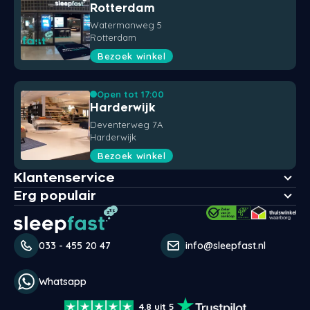
Rotterdam
Watermanweg 5
Rotterdam
Bezoek winkel
Open tot 17:00
Harderwijk
Deventerweg 7A
Harderwijk
Bezoek winkel
Klantenservice
Erg populair
033 - 455 20 47
info@sleepfast.nl
Whatsapp
4.8 uit 5