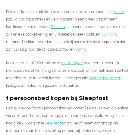
Drie merken die uitblinken binnen ons matrasassortiment zijn
M line
,
populair bij topsporters en verkrijgbaar in een breed assortiment
hardheden en materialen,
Pullman
, al meer dan een eeuw bekend om
zijn unieke pocketvering en uitstekende veerkracht, en
TEMPUR
,
nummer 1 in klanttevredenheid dankzij het elastische traagschuim dat
zich volledig naar de lichaamscontouren vormt.
Kom je er niet uit? Gebruik onze
matraswijzer
voor een persoonlijk
matrasadvies, of kom langs in onze showroom om de matrassen zelf uit
te proberen. Je kunt ook kiezen uit drie speciale
soorten matrassen
:
biologisch, medisch en gezondheidsmatras.
1 persoonsbed kopen bij Sleepfast
Heb je jouw perfecte 1 persoonsbed gevonden? Bestel eenvoudig online
via onze webshop of kom langs bij een van onze winkels. Heb je hulp
nodig, bekijk dan onze
vele bedden
online of neem contact op via
telefoon of chat. Na je bestelling nemen wij contact op voor een