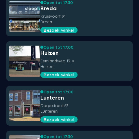
Open tot 17:30
Breda
Kruisvoort 91
Breda
Bezoek winkel
Open tot 17:00
Huizen
Eemlandweg 13-A
Huizen
Bezoek winkel
Open tot 17:00
Lunteren
Dorpsstraat 63
Lunteren
Bezoek winkel
Open tot 17:30