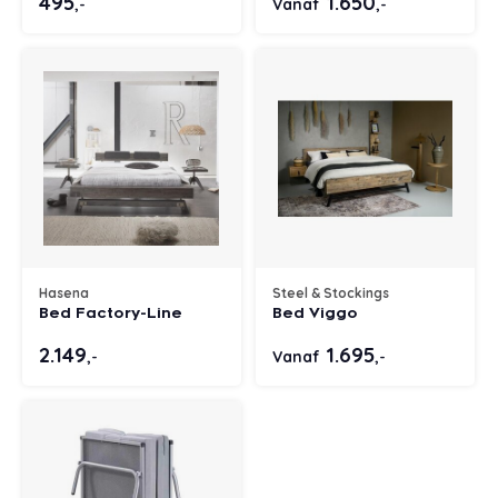
495
1.650
Vanaf
,-
,-
Hasena
Steel & Stockings
Bed Factory-Line
Bed Viggo
2.149
1.695
Vanaf
,-
,-