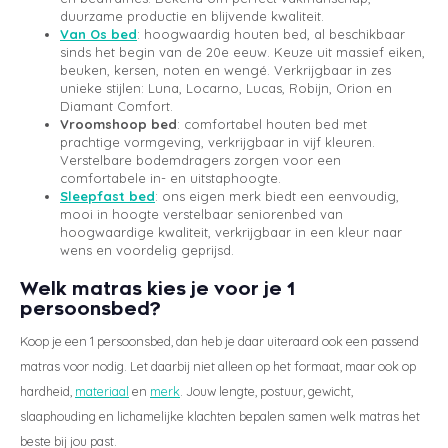
duurzame productie en blijvende kwaliteit.
Van Os bed
: hoogwaardig houten bed, al beschikbaar
sinds het begin van de 20e eeuw. Keuze uit massief eiken,
beuken, kersen, noten en wengé. Verkrijgbaar in zes
unieke stijlen: Luna, Locarno, Lucas, Robijn, Orion en
Diamant Comfort.
Vroomshoop bed
: comfortabel houten bed met
prachtige vormgeving, verkrijgbaar in vijf kleuren.
Verstelbare bodemdragers zorgen voor een
comfortabele in- en uitstaphoogte.
Sleepfast bed
: ons eigen merk biedt een eenvoudig,
mooi in hoogte verstelbaar seniorenbed van
hoogwaardige kwaliteit, verkrijgbaar in een kleur naar
wens en voordelig geprijsd.
Welk matras kies je voor je 1
persoonsbed?
Koop je een 1 persoonsbed, dan heb je daar uiteraard ook een passend
matras voor nodig. Let daarbij niet alleen op het formaat, maar ook op
hardheid,
materiaal
en
merk
. Jouw lengte, postuur, gewicht,
slaaphouding en lichamelijke klachten bepalen samen welk matras het
beste bij jou past.