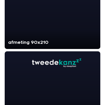
Styld
afmeting 90x210