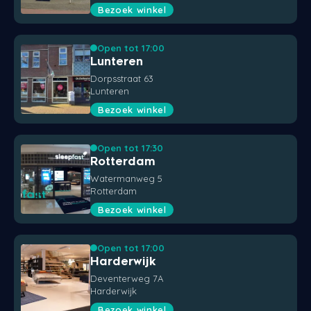
Bezoek winkel
Open tot 17:00
Lunteren
Dorpsstraat 63
Lunteren
Bezoek winkel
Open tot 17:30
Rotterdam
Watermanweg 5
Rotterdam
Bezoek winkel
Open tot 17:00
Harderwijk
Deventerweg 7A
Harderwijk
Bezoek winkel