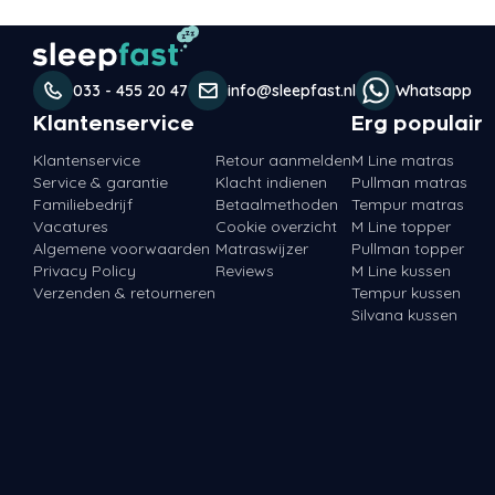
033 - 455 20 47
info@sleepfast.nl
Whatsapp
Klantenservice
Erg populair
Klantenservice
Retour aanmelden
M Line matras
Service & garantie
Klacht indienen
Pullman matras
Familiebedrijf
Betaalmethoden
Tempur matras
Vacatures
Cookie overzicht
M Line topper
Algemene voorwaarden
Matraswijzer
Pullman topper
Privacy Policy
Reviews
M Line kussen
Verzenden & retourneren
Tempur kussen
Silvana kussen