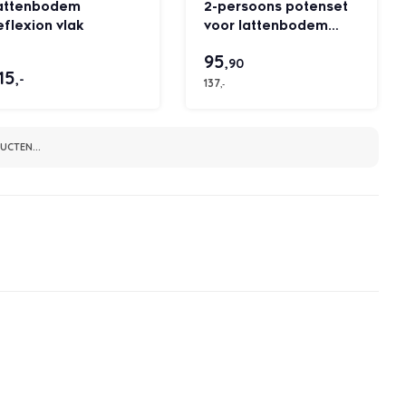
attenbodem
2-persoons potenset
flexion vlak
voor lattenbodem
(verstelbaar)
95
,90
15
,-
137
,-
CTEN...