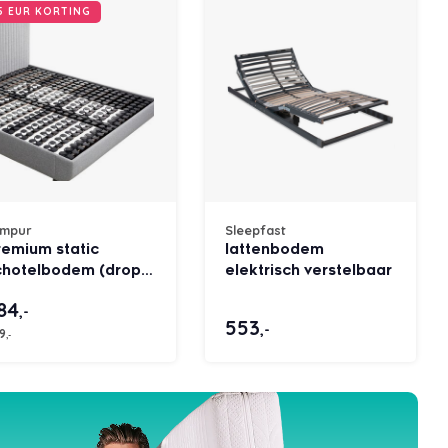
5 EUR KORTING
empur
Sleepfast
remium static
lattenbodem
chotelbodem (drop-
elektrisch verstelbaar
 single)
84
,-
553
,-
9
,-