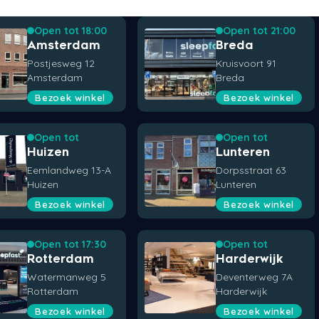
Open tot 18:00
Open tot 21:00
Amsterdam
Breda
Postjesweg 12
Kruisvoort 91
Amsterdam
Breda
Bezoek winkel
Bezoek winkel
Open tot
Open tot
Huizen
Lunteren
Eemlandweg 13-A
Dorpsstraat 63
Huizen
Lunteren
Bezoek winkel
Bezoek winkel
Open tot 17:30
Open tot
Rotterdam
Harderwijk
Watermanweg 5
Deventerweg 7A
Rotterdam
Harderwijk
Bezoek winkel
Bezoek winkel