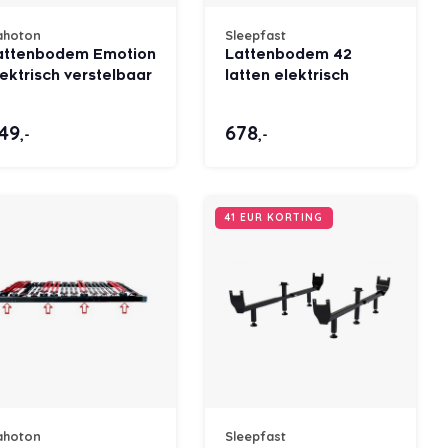
ahoton
Sleepfast
attenbodem Emotion
Lattenbodem 42
ektrisch verstelbaar
latten elektrisch
49
678
,-
,-
41 EUR KORTING
ahoton
Sleepfast