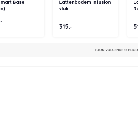
Smart Base
Lattenbodem Infusion
L
in)
vlak
Re
,-
315
5
,-
TOON VOLGENDE
12
PRODU