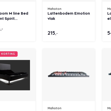
Mahoton
M
oom M line Bed
Lattenbodem Emotion
L
t Spirit
vlak
el
0 / 2M + 4M /
5
,-
oda Denim 153 /
215
5
,-
pider Metallic
lt 25 cm
R KORTING
Mahoton
M