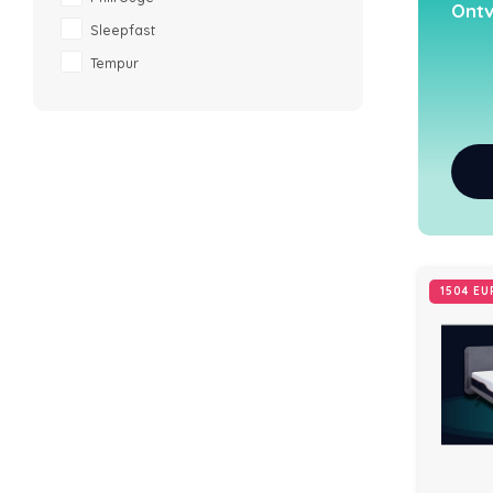
Ontv
Sleepfast
Tempur
1504 E