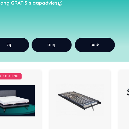
ang GRATIS slaapadvies
Zij
Rug
Buik
UR KORTING