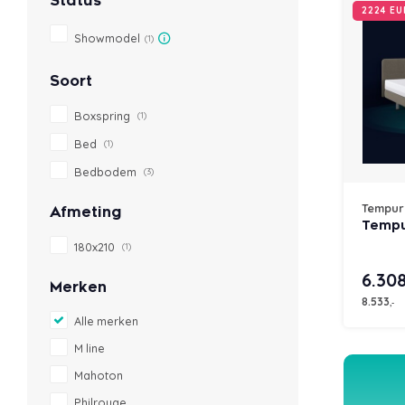
Status
2224 E
Showmodel
(1)
Soort
Boxspring
(1)
Bed
(1)
Bedbodem
(3)
Tempur
Afmeting
Tempu
180x210
(1)
6.30
Merken
8.533
,-
Alle merken
M line
Mahoton
Philrouge