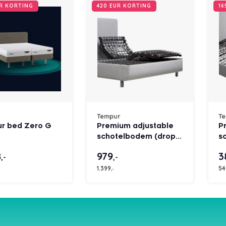
UR KORTING
420 EUR KORTING
16
Tempur
T
r bed Zero G
Premium adjustable
P
schotelbodem (drop-
s
in single)
in
8
979
3
,-
,-
1.399
54
,-