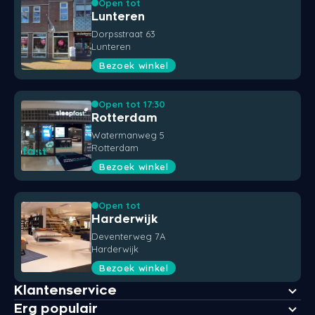
Open tot
Lunteren
Dorpsstraat 63
Lunteren
Bezoek winkel
Open tot 17:30
Rotterdam
Watermanweg 5
Rotterdam
Bezoek winkel
Open tot
Harderwijk
Deventerweg 7A
Harderwijk
Bezoek winkel
Klantenservice
Erg populair