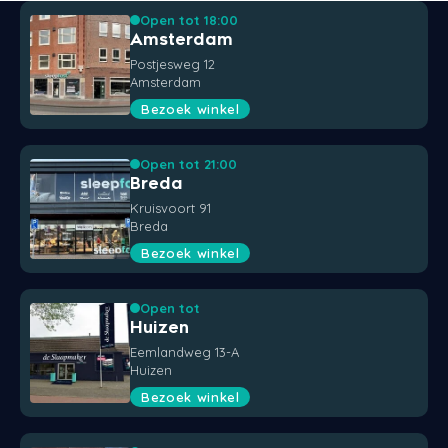
Open tot 18:00
Amsterdam
Postjesweg 12
Amsterdam
Bezoek winkel
Open tot 21:00
Breda
Kruisvoort 91
Breda
Bezoek winkel
Open tot
Huizen
Eemlandweg 13-A
Huizen
Bezoek winkel