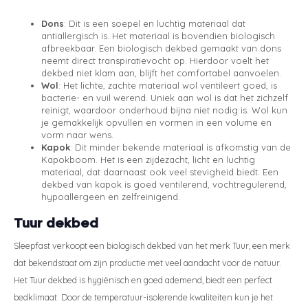
Dons
: Dit is een soepel en luchtig materiaal dat
antiallergisch is. Het materiaal is bovendien biologisch
afbreekbaar. Een biologisch dekbed gemaakt van dons
neemt direct transpiratievocht op. Hierdoor voelt het
dekbed niet klam aan, blijft het comfortabel aanvoelen.
Wol
: Het lichte, zachte materiaal wol ventileert goed, is
bacterie- en vuil werend. Uniek aan wol is dat het zichzelf
reinigt, waardoor onderhoud bijna niet nodig is. Wol kun
je gemakkelijk opvullen en vormen in een volume en
vorm naar wens.
Kapok
: Dit minder bekende materiaal is afkomstig van de
Kapokboom. Het is een zijdezacht, licht en luchtig
materiaal, dat daarnaast ook veel stevigheid biedt. Een
dekbed van kapok is goed ventilerend, vochtregulerend,
hypoallergeen en zelfreinigend.
Tuur dekbed
Sleepfast verkoopt een biologisch dekbed van het merk Tuur, een merk
dat bekendstaat om zijn productie met veel aandacht voor de natuur.
Het Tuur dekbed is hygiënisch en goed ademend, biedt een perfect
bedklimaat. Door de temperatuur-isolerende kwaliteiten kun je het