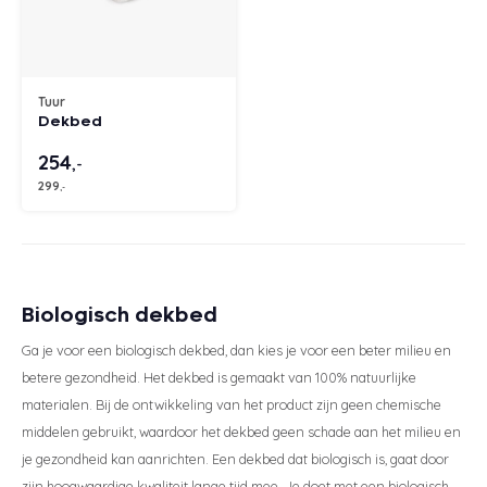
Merk
Wasb
Eastborn
Stoelen
Emma
Matra
Velda
Gelte
Split
Texele
Wolle
Vormv
Katoe
Dekbe
Texel
Anti-a
Toppe
Katoe
Avek
Bed 1
Avek
Bedb
Winte
Avek
Tuur
Matra
Avek
Biolo
Ducky
Tuur
Verko
Katoe
Vroo
Philr
Tuur
Zome
Dekbed
Sleepfast
Velda
Matra
Van 
Polyd
Ducky
Biolo
Linne
Van O
254
,-
299
,-
Tuur
Eastb
Matra
Eastb
Van 
Emperi
Toppe
Viking
Avek
Cinde
Sleep
Biologisch dekbed
Ga je voor een biologisch dekbed, dan kies je voor een beter milieu en
Van 
betere gezondheid. Het dekbed is gemaakt van 100% natuurlijke
materialen. Bij de ontwikkeling van het product zijn geen chemische
Philr
middelen gebruikt, waardoor het dekbed geen schade aan het milieu en
HML B
je gezondheid kan aanrichten. Een dekbed dat biologisch is, gaat door
zijn hoogwaardige kwaliteit lange tijd mee. Je doet met een biologisch