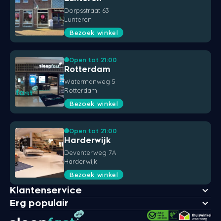
Dorpsstraat 63
Lunteren
Bezoek winkel
Open tot 21:00
Rotterdam
Watermanweg 5
Rotterdam
Bezoek winkel
Open tot 21:00
Harderwijk
Deventerweg 7A
Harderwijk
Bezoek winkel
Klantenservice
Erg populair