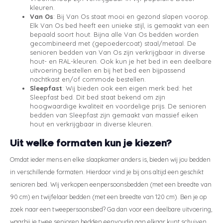
kleuren.
Van Os
: Bij Van Os staat mooi en gezond slapen voorop.
Elk Van Os bed heeft een unieke stijl, is gemaakt van een
bepaald soort hout. Bijna alle Van Os bedden worden
gecombineerd met (gepoedercoat) staal/metaal. De
senioren bedden van Van Os zijn verkrijgbaar in diverse
hout- en RAL-kleuren. Ook kun je het bed in een deelbare
uitvoering bestellen en bij het bed een bijpassend
nachtkast en/of commode bestellen.
Sleepfast
: Wij bieden ook een eigen merk bed: het
Sleepfast bed. Dit bed staat bekend om zijn
hoogwaardige kwaliteit en voordelige prijs. De senioren
bedden van Sleepfast zijn gemaakt van massief eiken
hout en verkrijgbaar in diverse kleuren.
Uit welke formaten kun je kiezen?
Omdat ieder mens en elke slaapkamer anders is, bieden wij jou bedden
in verschillende formaten. Hierdoor vind je bij ons altijd een geschikt
senioren bed. Wij verkopen eenpersoonsbedden (met een breedte van
90 cm) en twijfelaar bedden (met een breedte van 120 cm). Ben je op
zoek naar een tweepersoonsbed? Ga dan voor een deelbare uitvoering,
waarbij je twee senioren bedden eenvoudig aan elkaar kunt schuiven,