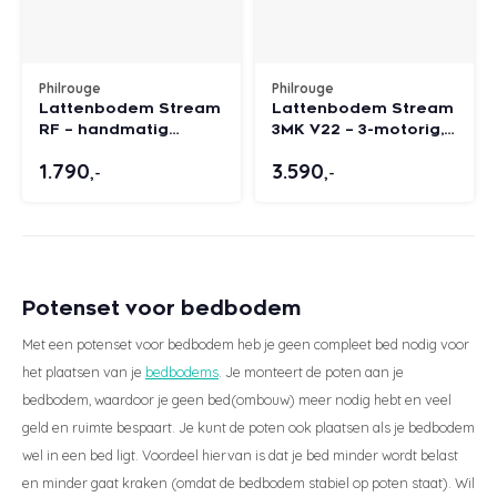
Philrouge
Philrouge
Lattenbodem Stream
Lattenbodem Stream
RF – handmatig
3MK V22 – 3-motorig,
verstelbaar
verstelbaar hoofd,
1.790
3.590
bovenlichaam en
bovenlichaam, benen
,-
,-
benen
Potenset voor bedbodem
Met een potenset voor bedbodem heb je geen compleet bed nodig voor
het plaatsen van je
bedbodems
. Je monteert de poten aan je
bedbodem, waardoor je geen bed(ombouw) meer nodig hebt en veel
geld en ruimte bespaart. Je kunt de poten ook plaatsen als je bedbodem
wel in een bed ligt. Voordeel hiervan is dat je bed minder wordt belast
en minder gaat kraken (omdat de bedbodem stabiel op poten staat). Wil