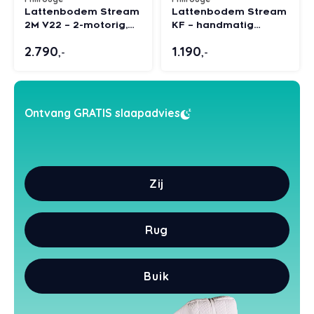
Lattenbodem Stream
Lattenbodem Stream
Styld
2M V22 – 2-motorig,
KF – handmatig
verstelbaar
verstelbaar rug en
2.790
1.190
bovenlichaam en
voeten.
,-
,-
benen
Ontvang GRATIS slaapadvies
Zij
Rug
Buik