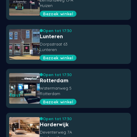
Huizen
Bezoek winkel
Open tot 17:30
Lunteren
Dorpsstraat 63
Lunteren
Bezoek winkel
Open tot 17:30
Rotterdam
Watermanweg 5
Rotterdam
Bezoek winkel
Open tot 17:30
Harderwijk
Deventerweg 7A