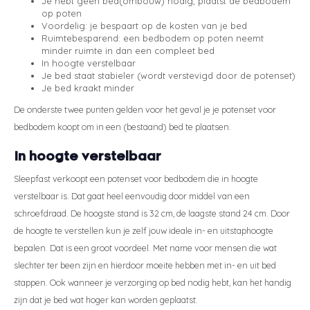
Je hebt geen bed(ombouw) nodig, plaatst de bedbodem
op poten
Voordelig: je bespaart op de kosten van je bed
Ruimtebesparend: een bedbodem op poten neemt
minder ruimte in dan een compleet bed
In hoogte verstelbaar
Je bed staat stabieler (wordt verstevigd door de potenset)
Je bed kraakt minder
De onderste twee punten gelden voor het geval je je potenset voor
bedbodem koopt om in een (bestaand) bed te plaatsen.
In hoogte verstelbaar
Sleepfast verkoopt een potenset voor bedbodem die in hoogte
verstelbaar is. Dat gaat heel eenvoudig door middel van een
schroefdraad. De hoogste stand is 32 cm, de laagste stand 24 cm. Door
de hoogte te verstellen kun je zelf jouw ideale in- en uitstaphoogte
bepalen. Dat is een groot voordeel. Met name voor mensen die wat
slechter ter been zijn en hierdoor moeite hebben met in- en uit bed
stappen. Ook wanneer je verzorging op bed nodig hebt, kan het handig
zijn dat je bed wat hoger kan worden geplaatst.