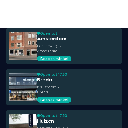
Open tot
Amsterdam
Postjesweg 12
Amsterdam
Bezoek winkel
Open tot 17:30
Breda
Kruisvoort 91
Breda
Bezoek winkel
Open tot 17:30
Huizen
Eemlandweg 13-A