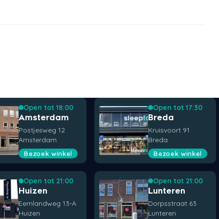
Open tot 18:00
Open tot 17:30
Amsterdam
Breda
Postjesweg 12
Kruisvoort 91
Amsterdam
Breda
Bezoek winkel
Bezoek winkel
Open tot 21:00
Open tot 21:00
Huizen
Lunteren
Eemlandweg 13-A
Dorpsstraat 63
Huizen
Lunteren