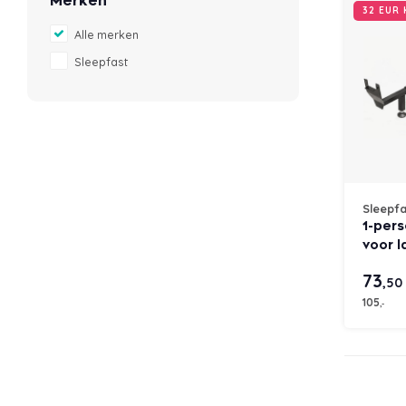
Merken
32 EUR
Alle merken
Sleepfast
Sleepfa
1-per
voor 
(verst
73
,50
105
,-