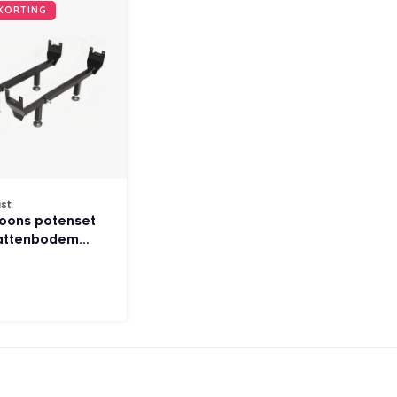
 KORTING
st
soons potenset
lattenbodem
elbaar)