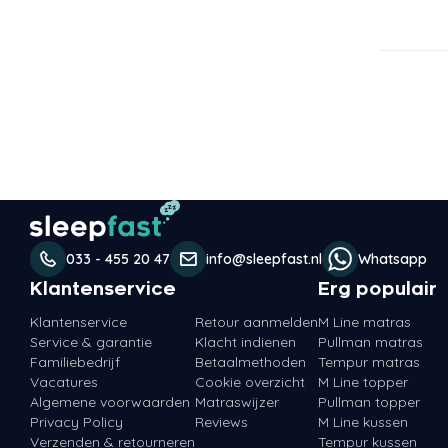
033 - 455 20 47
info@sleepfast.nl
Whatsapp
Klantenservice
Erg populair
Klantenservice
Retour aanmelden
M Line matras
Service & garantie
Klacht indienen
Pullman matras
Familiebedrijf
Betaalmethoden
Tempur matras
Vacatures
Cookie overzicht
M Line topper
Algemene voorwaarden
Matraswijzer
Pullman topper
Privacy Policy
Reviews
M Line kussen
Verzenden & retourneren
Tempur kussen