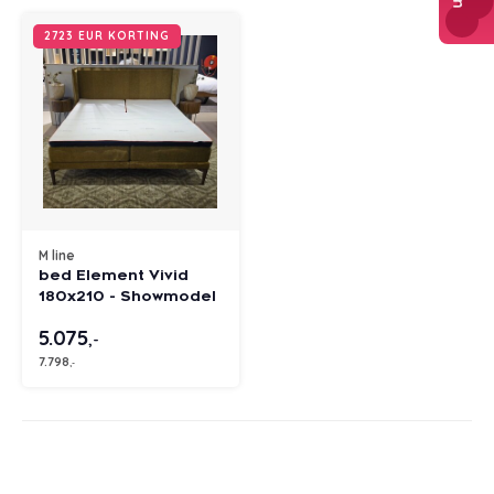
2723 EUR KORTING
M line
bed Element Vivid
180x210 - Showmodel
5.075
,-
7.798
,-