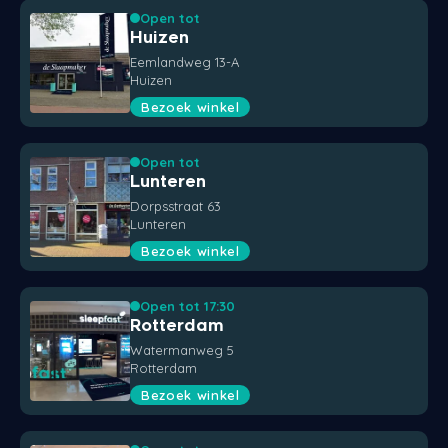
Open tot
Huizen
Eemlandweg 13-A
Huizen
Bezoek winkel
Open tot
Lunteren
Dorpsstraat 63
Lunteren
Bezoek winkel
Open tot 17:30
Rotterdam
Watermanweg 5
Rotterdam
Bezoek winkel