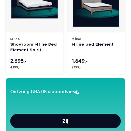
Styld
M line
M line
Showroom M line Bed
M line bed Element
Element Spirit
180x210 / 2M + 4M /
2.695
1.649
Stof Soda Denim 153 /
,-
,-
Poot Spider Metallic
4.199
2.199
,-
,-
Asphalt 25 cm
Ontvang GRATIS slaapadvies
Zij