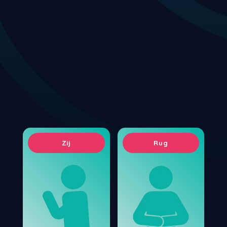
Zij
Rug