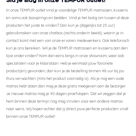
Sla je slag in onze TEMPUR outlet!
In onze TEMPUR outlet vind je voordelige TEMPUR matrassen, kussens
en soms ook boxsprings en bedden. Vind je het lastig om tussen al deze
producten het juiste te vinden? Dan kun je (dagelijks tot 23 uur)
gebruikmaken van onze chatbox (rechts onderin beeld), waarin je in
contact komt met een van onze ervaren medewerkers. Ook telefonisch
kun je ons bereiken. Wil je de TEMPUR matrassen en kussens aan den
lijve ondervinden? Kom dan eens langs in onze showroom, waar ook
specialisten voor je klaarstaan. Heb je eenmaal jouw favoriete
product(en) gevonden, dan kun je de bestelling binnen 48 uur bij jou
thuis verwachten (mits het product voorradig is). Als je nog een oude
matras hebt staan dan mag je deze gratis meegeven aan de bezorger.
Je nieuwe matras mag je 90 dagen proefslapen. Dat wil zeggen dat je
hem binnen deze termijn nog mag inruilen voor een andere matras
naar wens. Wij hopen echter dat jij direct jouw perfecte producten vindt
binnen onze TEMPUR outlet!