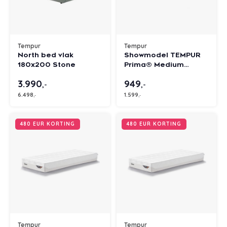
Tempur
Tempur
North bed vlak
Showmodel TEMPUR
180x200 Stone
Prima® Medium
matras 80x200x21 cm
3.990
949
,-
,-
6.498
1.599
,-
,-
480 EUR KORTING
480 EUR KORTING
Tempur
Tempur