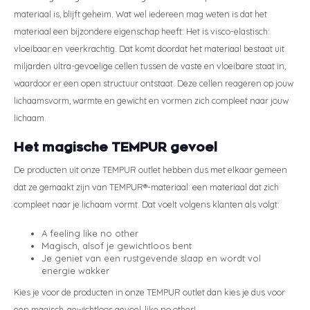
materiaal is, blijft geheim. Wat wel iedereen mag weten is dat het
materiaal een bijzondere eigenschap heeft: Het is visco-elastisch:
vloeibaar en veerkrachtig. Dat komt doordat het materiaal bestaat uit
miljarden ultra-gevoelige cellen tussen de vaste en vloeibare staat in,
waardoor er een open structuur ontstaat. Deze cellen reageren op jouw
lichaamsvorm, warmte en gewicht en vormen zich compleet naar jouw
lichaam.
Het magische TEMPUR gevoel
De producten uit onze TEMPUR outlet hebben dus met elkaar gemeen
dat ze gemaakt zijn van TEMPUR®-materiaal: een materiaal dat zich
compleet naar je lichaam vormt. Dat voelt volgens klanten als volgt:
A feeling like no other
Magisch, alsof je gewichtloos bent
Je geniet van een rustgevende slaap en wordt vol
energie wakker
Kies je voor de producten in onze TEMPUR outlet dan kies je dus voor
een magisch, gewichtloos gevoel, like no other!