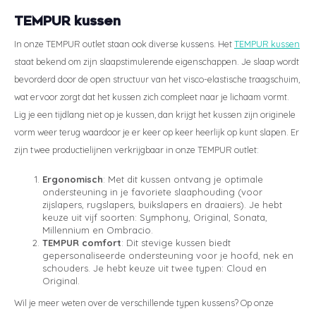
TEMPUR kussen
In onze TEMPUR outlet staan ook diverse kussens. Het
TEMPUR kussen
staat bekend om zijn slaapstimulerende eigenschappen. Je slaap wordt
bevorderd door de open structuur van het visco-elastische traagschuim,
wat ervoor zorgt dat het kussen zich compleet naar je lichaam vormt.
Lig je een tijdlang niet op je kussen, dan krijgt het kussen zijn originele
vorm weer terug waardoor je er keer op keer heerlijk op kunt slapen. Er
zijn twee productielijnen verkrijgbaar in onze TEMPUR outlet:
Ergonomisch
: Met dit kussen ontvang je optimale
ondersteuning in je favoriete slaaphouding (voor
zijslapers, rugslapers, buikslapers en draaiers). Je hebt
keuze uit vijf soorten: Symphony, Original, Sonata,
Millennium en Ombracio.
TEMPUR comfort
: Dit stevige kussen biedt
gepersonaliseerde ondersteuning voor je hoofd, nek en
schouders. Je hebt keuze uit twee typen: Cloud en
Original.
Wil je meer weten over de verschillende typen kussens? Op onze