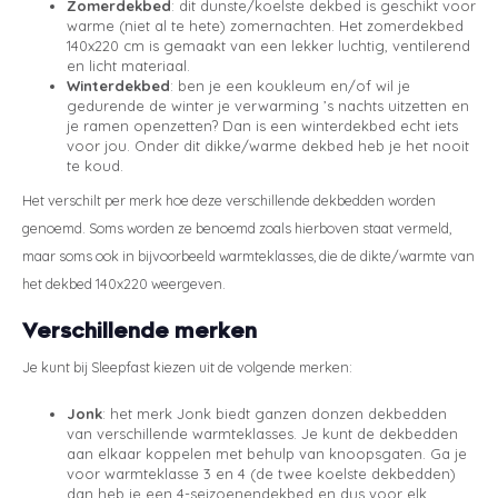
Zomerdekbed
: dit dunste/koelste dekbed is geschikt voor
warme (niet al te hete) zomernachten. Het zomerdekbed
140x220 cm is gemaakt van een lekker luchtig, ventilerend
en licht materiaal.
Winterdekbed
: ben je een koukleum en/of wil je
gedurende de winter je verwarming ’s nachts uitzetten en
je ramen openzetten? Dan is een winterdekbed echt iets
voor jou. Onder dit dikke/warme dekbed heb je het nooit
te koud.
Het verschilt per merk hoe deze verschillende dekbedden worden
genoemd. Soms worden ze benoemd zoals hierboven staat vermeld,
maar soms ook in bijvoorbeeld warmteklasses, die de dikte/warmte van
het dekbed 140x220 weergeven.
Verschillende merken
Je kunt bij Sleepfast kiezen uit de volgende merken:
Jonk
: het merk Jonk biedt ganzen donzen dekbedden
van verschillende warmteklasses. Je kunt de dekbedden
aan elkaar koppelen met behulp van knoopsgaten. Ga je
voor warmteklasse 3 en 4 (de twee koelste dekbedden)
dan heb je een 4-seizoenendekbed en dus voor elk