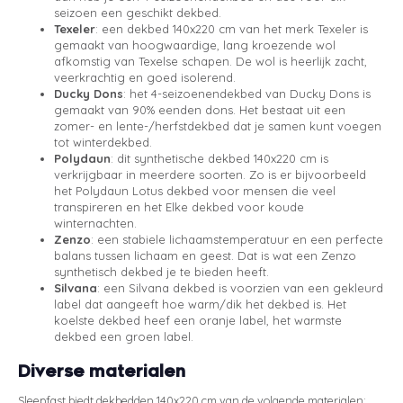
seizoen een geschikt dekbed.
Texeler
: een dekbed 140x220 cm van het merk Texeler is
gemaakt van hoogwaardige, lang kroezende wol
afkomstig van Texelse schapen. De wol is heerlijk zacht,
veerkrachtig en goed isolerend.
Ducky Dons
: het 4-seizoenendekbed van Ducky Dons is
gemaakt van 90% eenden dons. Het bestaat uit een
zomer- en lente-/herfstdekbed dat je samen kunt voegen
tot winterdekbed.
Polydaun
: dit synthetische dekbed 140x220 cm is
verkrijgbaar in meerdere soorten. Zo is er bijvoorbeeld
het Polydaun Lotus dekbed voor mensen die veel
transpireren en het Elke dekbed voor koude
winternachten.
Zenzo
: een stabiele lichaamstemperatuur en een perfecte
balans tussen lichaam en geest. Dat is wat een Zenzo
synthetisch dekbed je te bieden heeft.
Silvana
: een Silvana dekbed is voorzien van een gekleurd
label dat aangeeft hoe warm/dik het dekbed is. Het
koelste dekbed heef een oranje label, het warmste
dekbed een groen label.
Diverse materialen
Sleepfast biedt dekbedden 140x220 cm van de volgende materialen: