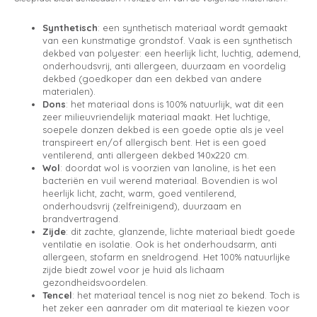
Synthetisch
: een synthetisch materiaal wordt gemaakt
van een kunstmatige grondstof. Vaak is een synthetisch
dekbed van polyester: een heerlijk licht, luchtig, ademend,
onderhoudsvrij, anti allergeen, duurzaam en voordelig
dekbed (goedkoper dan een dekbed van andere
materialen).
Dons
: het materiaal dons is 100% natuurlijk, wat dit een
zeer milieuvriendelijk materiaal maakt. Het luchtige,
soepele donzen dekbed is een goede optie als je veel
transpireert en/of allergisch bent. Het is een goed
ventilerend, anti allergeen dekbed 140x220 cm.
Wol
: doordat wol is voorzien van lanoline, is het een
bacteriën en vuil werend materiaal. Bovendien is wol
heerlijk licht, zacht, warm, goed ventilerend,
onderhoudsvrij (zelfreinigend), duurzaam en
brandvertragend.
Zijde
: dit zachte, glanzende, lichte materiaal biedt goede
ventilatie en isolatie. Ook is het onderhoudsarm, anti
allergeen, stofarm en sneldrogend. Het 100% natuurlijke
zijde biedt zowel voor je huid als lichaam
gezondheidsvoordelen.
Tencel
: het materiaal tencel is nog niet zo bekend. Toch is
het zeker een aanrader om dit materiaal te kiezen voor