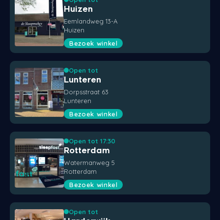
Huizen
Eemlandweg 13-A
Huizen
Bezoek winkel
Open tot
Lunteren
Dorpsstraat 63
Lunteren
Bezoek winkel
Open tot 17:30
Rotterdam
Watermanweg 5
Rotterdam
Bezoek winkel
Open tot