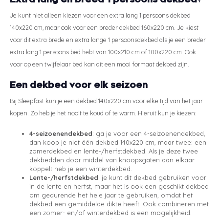
Je kunt niet alleen kiezen voor een extra lang 1 persoons dekbed
140x220 cm, maar ook voor een breder dekbed 160x220 cm. Je kiest
voor dit extra brede en extra lange 1 persoonsdekbed als je een breder
extra lang 1 persoons bed hebt van 100x210 cm of 100x220 cm. Ook
voor op een twijfelaar bed kan dit een mooi formaat dekbed zijn.
Een dekbed voor elk seizoen
Bij Sleepfast kun je een dekbed 140x220 cm voor elke tijd van het jaar
kopen. Zo heb je het nooit te koud of te warm. Hieruit kun je kiezen:
4-seizoenendekbed
: ga je voor een 4-seizoenendekbed,
dan koop je niet één dekbed 140x220 cm, maar twee: een
zomerdekbed en lente-/herfstdekbed. Als je deze twee
dekbedden door middel van knoopsgaten aan elkaar
koppelt heb je een winterdekbed.
Lente-/herfstdekbed
: je kunt dit dekbed gebruiken voor
in de lente en herfst, maar het is ook een geschikt dekbed
om gedurende het hele jaar te gebruiken, omdat het
dekbed een gemiddelde dikte heeft. Ook combineren met
een zomer- en/of winterdekbed is een mogelijkheid.