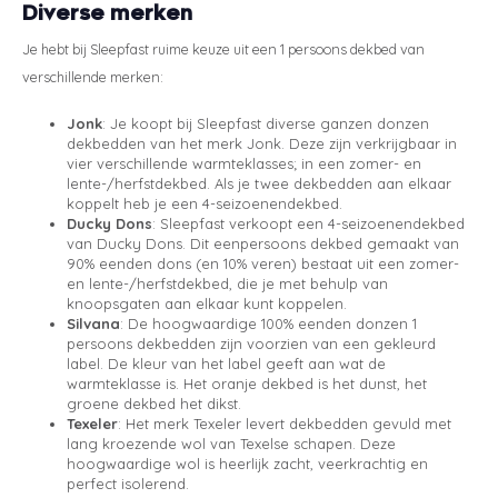
Diverse merken
Je hebt bij Sleepfast ruime keuze uit een 1 persoons dekbed van
verschillende merken:
Jonk
: Je koopt bij Sleepfast diverse ganzen donzen
dekbedden van het merk Jonk. Deze zijn verkrijgbaar in
vier verschillende warmteklasses; in een zomer- en
lente-/herfstdekbed. Als je twee dekbedden aan elkaar
koppelt heb je een 4-seizoenendekbed.
Ducky Dons
: Sleepfast verkoopt een 4-seizoenendekbed
van Ducky Dons. Dit eenpersoons dekbed gemaakt van
90% eenden dons (en 10% veren) bestaat uit een zomer-
en lente-/herfstdekbed, die je met behulp van
knoopsgaten aan elkaar kunt koppelen.
Silvana
: De hoogwaardige 100% eenden donzen 1
persoons dekbedden zijn voorzien van een gekleurd
label. De kleur van het label geeft aan wat de
warmteklasse is. Het oranje dekbed is het dunst, het
groene dekbed het dikst.
Texeler
: Het merk Texeler levert dekbedden gevuld met
lang kroezende wol van Texelse schapen. Deze
hoogwaardige wol is heerlijk zacht, veerkrachtig en
perfect isolerend.