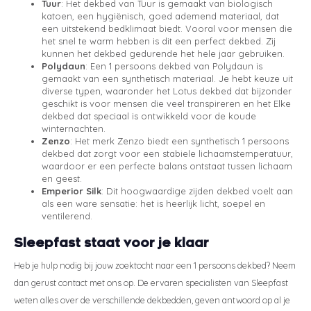
Tuur
: Het dekbed van Tuur is gemaakt van biologisch
katoen, een hygiënisch, goed ademend materiaal, dat
een uitstekend bedklimaat biedt. Vooral voor mensen die
het snel te warm hebben is dit een perfect dekbed. Zij
kunnen het dekbed gedurende het hele jaar gebruiken.
Polydaun
: Een 1 persoons dekbed van Polydaun is
gemaakt van een synthetisch materiaal. Je hebt keuze uit
diverse typen, waaronder het Lotus dekbed dat bijzonder
geschikt is voor mensen die veel transpireren en het Elke
dekbed dat speciaal is ontwikkeld voor de koude
winternachten.
Zenzo
: Het merk Zenzo biedt een synthetisch 1 persoons
dekbed dat zorgt voor een stabiele lichaamstemperatuur,
waardoor er een perfecte balans ontstaat tussen lichaam
en geest.
Emperior Silk
: Dit hoogwaardige zijden dekbed voelt aan
als een ware sensatie: het is heerlijk licht, soepel en
ventilerend.
Sleepfast staat voor je klaar
Heb je hulp nodig bij jouw zoektocht naar een 1 persoons dekbed? Neem
dan gerust contact met ons op. De ervaren specialisten van Sleepfast
weten alles over de verschillende dekbedden, geven antwoord op al je