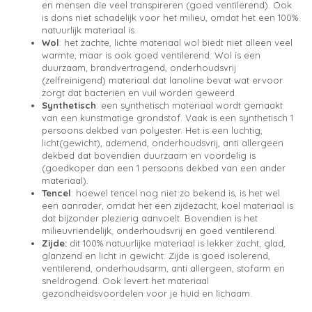
en mensen die veel transpireren (goed ventilerend). Ook
is dons niet schadelijk voor het milieu, omdat het een 100%
natuurlijk materiaal is.
Wol
: het zachte, lichte materiaal wol biedt niet alleen veel
warmte, maar is ook goed ventilerend. Wol is een
duurzaam, brandvertragend, onderhoudsvrij
(zelfreinigend) materiaal dat lanoline bevat wat ervoor
zorgt dat bacteriën en vuil worden geweerd.
Synthetisch
: een synthetisch materiaal wordt gemaakt
van een kunstmatige grondstof. Vaak is een synthetisch 1
persoons dekbed van polyester. Het is een luchtig,
licht(gewicht), ademend, onderhoudsvrij, anti allergeen
dekbed dat bovendien duurzaam en voordelig is
(goedkoper dan een 1 persoons dekbed van een ander
materiaal).
Tencel
: hoewel tencel nog niet zo bekend is, is het wel
een aanrader, omdat het een zijdezacht, koel materiaal is
dat bijzonder plezierig aanvoelt. Bovendien is het
milieuvriendelijk, onderhoudsvrij en goed ventilerend.
Zijde:
dit 100% natuurlijke materiaal is lekker zacht, glad,
glanzend en licht in gewicht. Zijde is goed isolerend,
ventilerend, onderhoudsarm, anti allergeen, stofarm en
sneldrogend. Ook levert het materiaal
gezondheidsvoordelen voor je huid en lichaam.