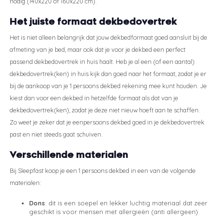
nodig (140x220 of 160x220 cm).
Het juiste formaat dekbedovertrek
Het is niet alleen belangrijk dat jouw dekbedformaat goed aansluit bij de
afmeting van je bed, maar ook dat je voor je dekbed een perfect
passend dekbedovertrek in huis haalt. Heb je al een (of een aantal)
dekbedovertrek(ken) in huis kijk dan goed naar het formaat, zodat je er
bij de aankoop van je 1 persoons dekbed rekening mee kunt houden. Je
kiest dan voor een dekbed in hetzelfde formaat als dat van je
dekbedovertrek(ken), zodat je deze niet nieuw hoeft aan te schaffen.
Zo weet je zeker dat je eenpersoons dekbed goed in je dekbedovertrek
past en niet steeds gaat schuiven.
Verschillende materialen
Bij Sleepfast koop je een 1 persoons dekbed in een van de volgende
materialen:
Dons
: dit is een soepel en lekker luchtig materiaal dat zeer
geschikt is voor mensen met allergieën (anti allergeen)