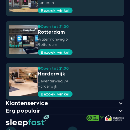
Lunteren
Bezoek winkel
Open tot 21:00
Rotterdam
Watermanweg 5
Rotterdam
Bezoek winkel
Open tot 21:00
Harderwijk
Deventerweg 7A
Harderwijk
Bezoek winkel
Klantenservice
Erg populair