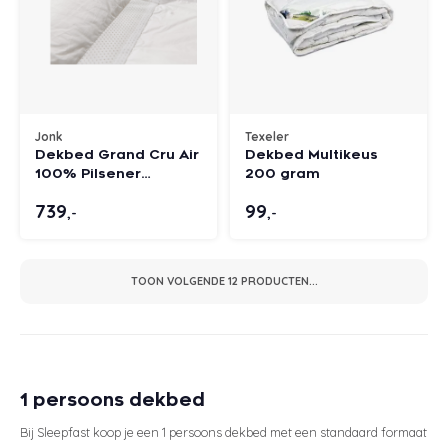
Jonk
Texeler
Dekbed Grand Cru Air
Dekbed Multikeus
100% Pilsener
200 gram
ganzendons
739
99
,-
,-
TOON VOLGENDE
12
PRODUCTEN...
1 persoons dekbed
Bij Sleepfast koop je een 1 persoons dekbed met een standaard formaat