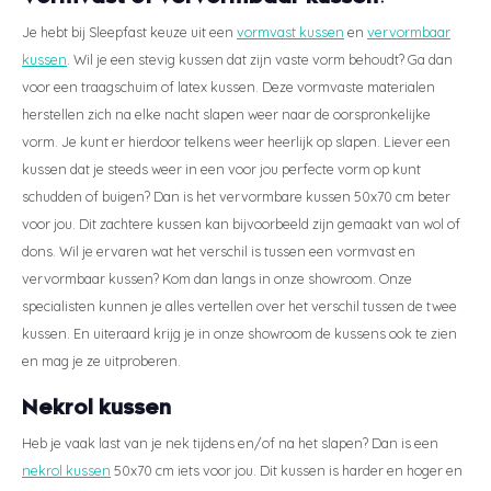
Je hebt bij Sleepfast keuze uit een
vormvast kussen
en
vervormbaar
kussen
. Wil je een stevig kussen dat zijn vaste vorm behoudt? Ga dan
voor een traagschuim of latex kussen. Deze vormvaste materialen
herstellen zich na elke nacht slapen weer naar de oorspronkelijke
vorm. Je kunt er hierdoor telkens weer heerlijk op slapen. Liever een
kussen dat je steeds weer in een voor jou perfecte vorm op kunt
schudden of buigen? Dan is het vervormbare kussen 50x70 cm beter
voor jou. Dit zachtere kussen kan bijvoorbeeld zijn gemaakt van wol of
dons. Wil je ervaren wat het verschil is tussen een vormvast en
vervormbaar kussen? Kom dan langs in onze showroom. Onze
specialisten kunnen je alles vertellen over het verschil tussen de twee
kussen. En uiteraard krijg je in onze showroom de kussens ook te zien
en mag je ze uitproberen.
Nekrol kussen
Heb je vaak last van je nek tijdens en/of na het slapen? Dan is een
nekrol kussen
50x70 cm iets voor jou. Dit kussen is harder en hoger en