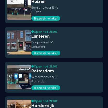
Huizen
Eemlandweg 13-A
Huizen
Bezoek winkel
Open tot 21:00
Lunteren
Dorpsstraat 63
Lunteren
Bezoek winkel
Open tot 21:00
Rotterdam
Watermanweg 5
Rotterdam
Bezoek winkel
Open tot 21:00
Harderwijk