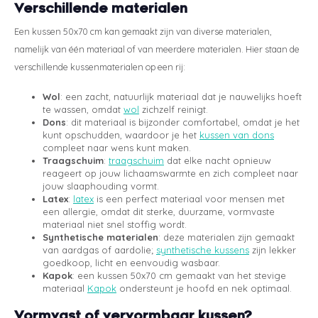
Verschillende materialen
Een kussen 50x70 cm kan gemaakt zijn van diverse materialen,
namelijk van één materiaal of van meerdere materialen. Hier staan de
verschillende kussenmaterialen op een rij:
Wol
: een zacht, natuurlijk materiaal dat je nauwelijks hoeft
te wassen, omdat
wol
zichzelf reinigt.
Dons
: dit materiaal is bijzonder comfortabel, omdat je het
kunt opschudden, waardoor je het
kussen van dons
compleet naar wens kunt maken.
Traagschuim
:
traagschuim
dat elke nacht opnieuw
reageert op jouw lichaamswarmte en zich compleet naar
jouw slaaphouding vormt.
Latex
:
latex
is een perfect materiaal voor mensen met
een allergie, omdat dit sterke, duurzame, vormvaste
materiaal niet snel stoffig wordt.
Synthetische materialen
: deze materialen zijn gemaakt
van aardgas of aardolie;
synthetische kussens
zijn lekker
goedkoop, licht en eenvoudig wasbaar.
Kapok
: een kussen 50x70 cm gemaakt van het stevige
materiaal
Kapok
ondersteunt je hoofd en nek optimaal.
Vormvast of vervormbaar kussen?