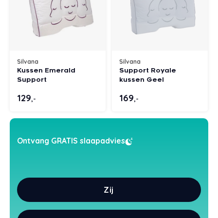
Styld
Silvana
Silvana
Kussen Emerald
Support Royale
Support
kussen Geel
129
169
,-
,-
Ontvang GRATIS slaapadvies
Zij