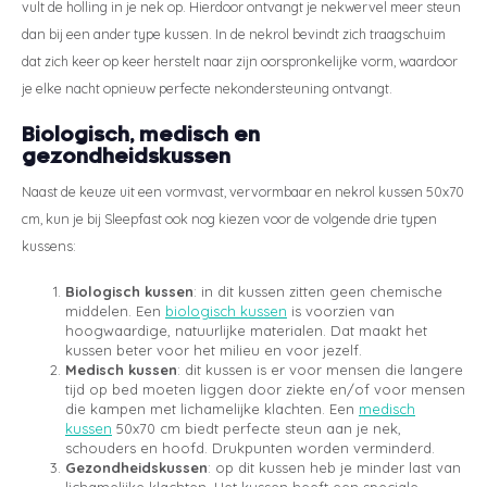
vult de holling in je nek op. Hierdoor ontvangt je nekwervel meer steun
dan bij een ander type kussen. In de nekrol bevindt zich traagschuim
dat zich keer op keer herstelt naar zijn oorspronkelijke vorm, waardoor
je elke nacht opnieuw perfecte nekondersteuning ontvangt.
Biologisch, medisch en
gezondheidskussen
Naast de keuze uit een vormvast, vervormbaar en nekrol kussen 50x70
cm, kun je bij Sleepfast ook nog kiezen voor de volgende drie typen
kussens:
Biologisch kussen
: in dit kussen zitten geen chemische
middelen. Een
biologisch kussen
is voorzien van
hoogwaardige, natuurlijke materialen. Dat maakt het
kussen beter voor het milieu en voor jezelf.
Medisch kussen
: dit kussen is er voor mensen die langere
tijd op bed moeten liggen door ziekte en/of voor mensen
die kampen met lichamelijke klachten. Een
medisch
kussen
50x70 cm biedt perfecte steun aan je nek,
schouders en hoofd. Drukpunten worden verminderd.
Gezondheidskussen
: op dit kussen heb je minder last van
lichamelijke klachten. Het kussen heeft een speciale