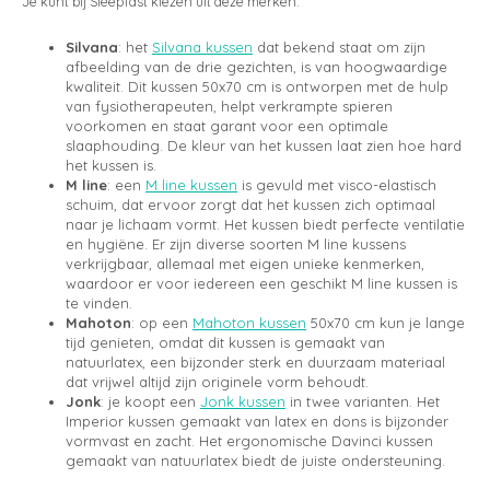
Je kunt bij Sleepfast kiezen uit deze merken:
Silvana
: het
Silvana kussen
dat bekend staat om zijn
afbeelding van de drie gezichten, is van hoogwaardige
kwaliteit. Dit kussen 50x70 cm is ontworpen met de hulp
van fysiotherapeuten, helpt verkrampte spieren
voorkomen en staat garant voor een optimale
slaaphouding. De kleur van het kussen laat zien hoe hard
het kussen is.
M line
: een
M line kussen
is gevuld met visco-elastisch
schuim, dat ervoor zorgt dat het kussen zich optimaal
naar je lichaam vormt. Het kussen biedt perfecte ventilatie
en hygiëne. Er zijn diverse soorten M line kussens
verkrijgbaar, allemaal met eigen unieke kenmerken,
waardoor er voor iedereen een geschikt M line kussen is
te vinden.
Mahoton
: op een
Mahoton kussen
50x70 cm kun je lange
tijd genieten, omdat dit kussen is gemaakt van
natuurlatex, een bijzonder sterk en duurzaam materiaal
dat vrijwel altijd zijn originele vorm behoudt.
Jonk
: je koopt een
Jonk kussen
in twee varianten. Het
Imperior kussen gemaakt van latex en dons is bijzonder
vormvast en zacht. Het ergonomische Davinci kussen
gemaakt van natuurlatex biedt de juiste ondersteuning.