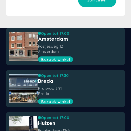
Solliciteer
Open tot 17:00
Amsterdam
Postjesweg 12
Amsterdam
Bezoek winkel
Open tot 17:30
Breda
Kruisvoort 91
Breda
Bezoek winkel
Open tot 17:00
Huizen
Eemlandweg 13-A