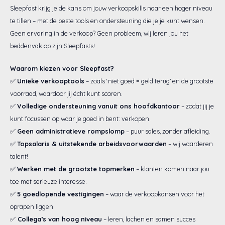
Sleepfast krijg je de kans om jouw verkoopskills naar een hoger niveau
Eastborn
Stoelen
Emma
Matra
Velda
Gelte
Split
Texele
Wolle
Vormv
Katoe
Winte
Dekbe
Texel
Anti-a
Toppe
Katoe
Avek
Bed 1
Avek
Bedb
te tillen – met de beste tools en ondersteuning die je je kunt wensen.
Geen ervaring in de verkoop? Geen probleem, wij leren jou het
Avek
Tuur
Matra
Avek
Biolo
Ducky
Zome
Tuur
Verko
Katoe
Vroo
Philr
beddenvak op zijn Sleepfasts!
Sleepfast
Velda
Matra
Van 
Polyd
Ducky
Biolo
Linne
Van O
Waarom kiezen voor Sleepfast?
✅
Unieke verkooptools
– zoals ‘niet goed = geld terug’ en de grootste
Tuur
Eastb
Matra
Eastb
Van 
Emperi
Toppe
voorraad, waardoor jij écht kunt scoren.
✅
Volledige ondersteuning vanuit ons hoofdkantoor
– zodat jij je
Viking
Avek
Cinde
kunt focussen op waar je goed in bent: verkopen.
✅
Geen administratieve rompslomp
– puur sales, zonder afleiding.
Sleep
✅
Topsalaris & uitstekende arbeidsvoorwaarden
– wij waarderen
talent!
Van 
✅
Werken met de grootste topmerken
– klanten komen naar jou
toe met serieuze interesse.
Philr
✅
5 goedlopende vestigingen
– waar de verkoopkansen voor het
oprapen liggen.
HML B
✅
Collega’s van hoog niveau
– leren, lachen en samen succes