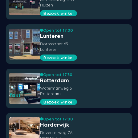
Huizen
Bezoek winkel
Open tot 17:00
Lunteren
Dorpsstraat 63
Lunteren
Bezoek winkel
Open tot 17:30
Rotterdam
Watermanweg 5
Rotterdam
Bezoek winkel
Open tot 17:00
Harderwijk
Deventerweg 7A