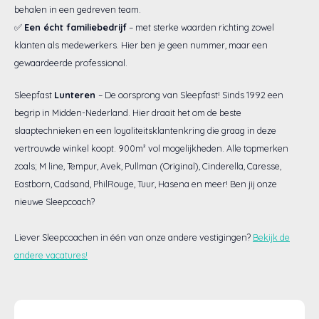
behalen in een gedreven team.
Styld
✅
Een écht familiebedrijf
– met sterke waarden richting zowel
klanten als medewerkers. Hier ben je geen nummer, maar een
gewaardeerde professional.
Sleepfast
Lunteren
– De oorsprong van Sleepfast! Sinds 1992 een
begrip in Midden-Nederland. Hier draait het om de beste
slaaptechnieken en een loyaliteitsklantenkring die graag in deze
vertrouwde winkel koopt. 900m² vol mogelijkheden. Alle topmerken
zoals; M line, Tempur, Avek, Pullman (Original), Cinderella, Caresse,
Eastborn, Cadsand, PhilRouge, Tuur, Hasena en meer! Ben jij onze
nieuwe Sleepcoach?
Liever Sleepcoachen in één van onze andere vestigingen?
Bekijk de
andere vacatures!