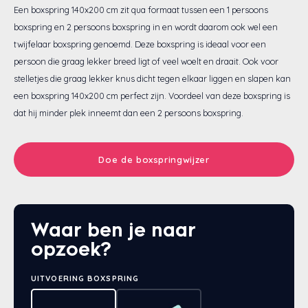
Een boxspring 140x200 cm zit qua formaat tussen een 1 persoons
Eastborn
Stoelen
Emma
Matra
Velda
Gelte
Split
Texele
Wolle
Vormv
Katoe
Winte
Dekbe
Texel
Anti-a
Toppe
Katoe
Avek
Bed 1
Avek
Bedb
boxspring en 2 persoons boxspring in en wordt daarom ook wel een
twijfelaar boxspring genoemd. Deze boxspring is ideaal voor een
Avek
Tuur
Matra
Avek
Biolo
Ducky
Zome
Tuur
Verko
Katoe
Vroo
Philr
persoon die graag lekker breed ligt of veel woelt en draait. Ook voor
stelletjes die graag lekker knus dicht tegen elkaar liggen en slapen kan
Sleepfast
Velda
Matra
Van 
Polyd
Ducky
Biolo
Linne
Van O
een boxspring 140x200 cm perfect zijn. Voordeel van deze boxspring is
dat hij minder plek inneemt dan een 2 persoons boxspring.
Tuur
Eastb
Matra
Eastb
Van 
Emperi
Toppe
Viking
Avek
Cinde
Doe de boxspringwijzer
Sleep
Van 
Waar ben je naar
opzoek?
Philr
UITVOERING BOXSPRING
HML B