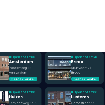
Open tot 17:00
Open tot 17:30
Amsterdam
Breda
Postjesweg 12
Kruisvoort 91
Amsterdam
Breda
Bezoek winkel
Bezoek winkel
Open tot 17:00
Open tot 17:00
Huizen
Lunteren
Eemlandweg 13-A
Dorpsstraat 63