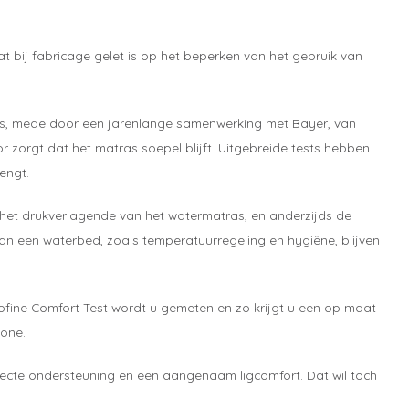
at bij fabricage gelet is op het beperken van het gebruik van
ne is, mede door een jarenlange samenwerking met Bayer, van
r zorgt dat het matras soepel blijft. Uitgebreide tests hebben
lengt.
 het drukverlagende van het watermatras, en anderzijds de
n een waterbed, zoals temperatuurregeling en hygiëne, blijven
ofine Comfort Test wordt u gemeten en zo krijgt u een op maat
zone.
fecte ondersteuning en een aangenaam ligcomfort. Dat wil toch