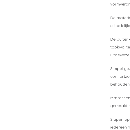
vormveran
De materia
schadelijk
De buitenk
topkwalite
uitgeweze
Simpel gez
comfortzo
behouden
Matrassen
gemaakt m
Slapen op
iedereen?!