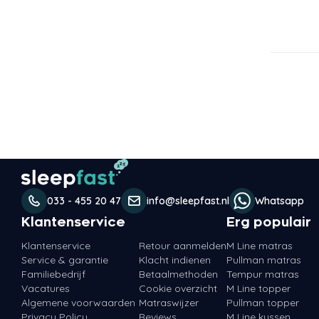
033 - 455 20 47
info@sleepfast.nl
Whatsapp
Klantenservice
Erg populair
Klantenservice
Retour aanmelden
M Line matras
Service & garantie
Klacht indienen
Pullman matras
Familiebedrijf
Betaalmethoden
Tempur matras
Vacatures
Cookie overzicht
M Line topper
Algemene voorwaarden
Matraswijzer
Pullman topper
Privacy Policy
Reviews
M Line kussen