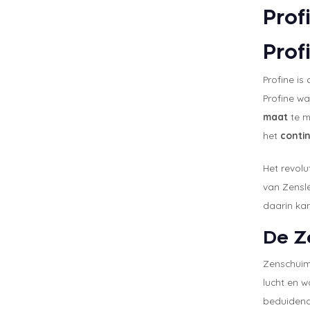
Prof
Prof
Profine is
Profine w
maat
te m
het
conti
Het revolu
van Zensle
daarin kan
De Z
Zenschuim 
lucht en w
beduidend 