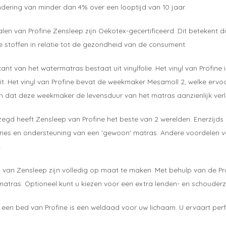
dering van minder dan 4% over een looptijd van 10 jaar.
len van Profine Zensleep zijn Oekotex-gecertificeerd. Dit betekent d
e stoffen in relatie tot de gezondheid van de consument.
ant van het watermatras bestaat uit vinylfolie. Het vinyl van Profi
it. Het vinyl van Profine bevat de weekmaker Mesamoll 2, welke ervoo
n dat deze weekmaker de levensduur van het matras aanzienlijk ver
egd heeft Zensleep van Profine het beste van 2 werelden. Enerzijds
nes en ondersteuning van een 'gewoon' matras. Andere voordelen va
.
 van Zensleep zijn volledig op maat te maken. Met behulp van de Pr
atras. Optioneel kunt u kiezen voor een extra lenden- en schouder
 een bed van Profine is een weldaad voor uw lichaam. U ervaart per