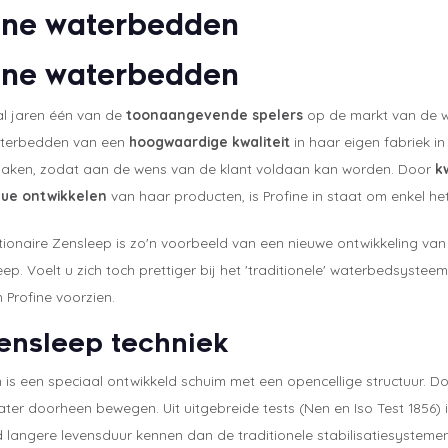
ine waterbedden
ine waterbedden
 al jaren één van de
toonaangevende spelers
op de markt van de w
aterbedden van een
hoogwaardige kwaliteit
in haar eigen fabriek 
aken, zodat aan de wens van de klant voldaan kan worden. Door
k
nue ontwikkelen
van haar producten, is Profine in staat om enkel he
tionaire Zensleep is zo'n voorbeeld van een nieuwe ontwikkeling van
ep. Voelt u zich toch prettiger bij het 'traditionele' waterbedsyst
 Profine voorzien.
ensleep techniek
is een speciaal ontwikkeld schuim met een opencellige structuur. Do
ater doorheen bewegen. Uit uitgebreide tests (Nen en Iso Test 1856)
langere levensduur kennen dan de traditionele stabilisatiesysteme