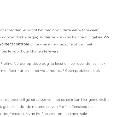
aterbedden. Al vanaf het begin van deze eeuw fabriceert
in Grobbendonk (België). Waterbedden van Profine zijn geheel
op
waliteitscontrole
uit te voeren, en bezig te blijven met
t beste voor haar klanten te leveren.
 Profine. Verder op deze pagina leest u meer over de techniek
eem met fibermatten in het watermatras? Geen probleem, ook
or de opencellige structuur van het schuim kan hier gemakkelijk
 is gebleken dat de materialen van Profine Zensleep een
n. Het Zenschuim van Profine vertoont een minimale