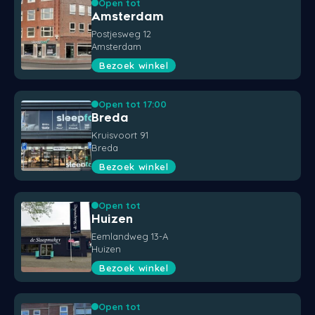
Open tot
Amsterdam
Postjesweg 12
Amsterdam
Bezoek winkel
Open tot 17:00
Breda
Kruisvoort 91
Breda
Bezoek winkel
Open tot
Huizen
Eemlandweg 13-A
Huizen
Bezoek winkel
Open tot