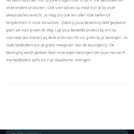
het beantwoorden van al jouw vragen over onze M line bedbodem en
onze andere producten. Ook voor advies op maat kun je bij onze
sleepcoaches terecht. Je mag ons ook ten allen tijde bellen of
langskomen in onze showroom. Zodra jij jouw bestelling hebt geplaatst
gaan we voor je aan de slag. Ligt jouw bestelde product bij ons op
voorraad dan komen wij deze al binnen 48 uur gratis bij je bezorgen. Je
oude bedbodem kun je gratis meegeven aan de bezorger(s). De
bezorging wordt gedaan door onze eigen bezorgers die jouw nieuwe M
line bedbodem zelfs tot in je slaapkamer brengen!