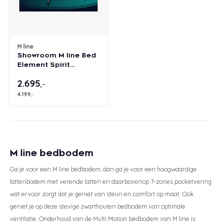
Tuur
Eastborn
Stoelen
Emma
Matra
Velda
Gelte
Split
Texele
Wolle
Vormv
Katoe
Winte
Dekbe
Texel
Anti-a
Toppe
Katoe
Avek
Bed 1
Bedb
Avek
Avek
Tuur
Matra
Avek
Biolo
Ducky
Zome
Tuur
Verko
Katoe
Vroo
M line
Philr
Showroom M line Bed
Sleepfast
Velda
Matra
Van 
Polyd
Ducky
Biolo
Linne
Van O
Element Spirit
180x210 / 2M + 4M /
2.695
Stof Soda Denim 153 /
,-
Tuur
Eastb
Matra
Eastb
Van 
Emperi
Toppe
Poot Spider Metallic
4.199
,-
Asphalt 25 cm
Viking
Avek
Cinde
Sleep
M line bedbodem
Van 
Ga je voor een M line bedbodem, dan ga je voor een hoogwaardige
lattenbodem met verende latten en daarbovenop 7-zones pocketvering
Philr
wat ervoor zorgt dat je geniet van steun en comfort op maat. Ook
geniet je op deze stevige zwarthouten bedbodem van optimale
HML B
ventilatie. Onderhoud van de Multi Motion bedbodem van M line is