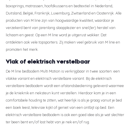
boxsprings, matrassen, hoofdkussens en bedtextiel in Nederland,
Duitsland, België, Frankrijk, Luxemburg, Zwitserland en Oostenrijk. Alle
producten van M line zijn van hoogwaardige kwaliteit, waardoor je
verzekerd bent van jarenlang slaapplezier en snel(ler) herstel van
lichaam en geest. Op een M line word je uitgerust wakker. Dat
ontdekten ook vele topsporters. Zij maken veel gebruik van M line en
promoten het merk.
Vlak of elektrisch verstelbaar
De M line bedbodem Multi Motion is verkrijgbaar in twee soorten: een
vlakke variant en elektrisch verstelbare variant. Bij de elektrisch
verstelbare bedbodem wordt een afstandsbediening geleverd waarmee
je de knieknik en neksteun kunt verstellen. Hierdoor kom je in een
comfortabele houding te zitten, wat heerlijk is als je graag vanuit je bed
een boek leest, televisie kijkt of geniet van een ontbijt op bed. Een
elektrisch verstelbare bedbodem is ook een goed idee als je wat slechter
ter been bent en/of last hebt van je nek en/of rug.