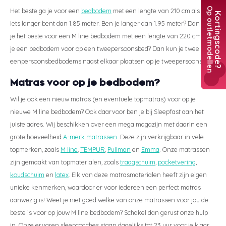
Op outletmodellen
Het beste ga je voor een
bedbodem
met een lengte van 210 cm als je
Kortingscode?
T
iets langer bent dan 1.85 meter. Ben je langer dan 1.95 meter? Dan kies
je het beste voor een M line bedbodem met een lengte van 220 cm. Wil
Ne
+3
je een bedbodem voor op een tweepersoonsbed? Dan kun je twee
eenpersoonsbedbodems naast elkaar plaatsen op je tweepersoonsbed.
Matras voor op je bedbodem?
Wil je ook een nieuw matras (en eventuele topmatras) voor op je
nieuwe M line bedbodem? Ook daarvoor ben je bij Sleepfast aan het
juiste adres. Wij beschikken over een mega magazijn met daarin een
grote hoeveelheid
A-merk matrassen
. Deze zijn verkrijgbaar in vele
topmerken, zoals
M line
,
TEMPUR
,
Pullman
en
Emma
. Onze matrassen
zijn gemaakt van topmaterialen, zoals
traagschuim
,
pocketvering
,
koudschuim
en
latex
. Elk van deze matrasmaterialen heeft zijn eigen
unieke kenmerken, waardoor er voor iedereen een perfect matras
aanwezig is! Weet je niet goed welke van onze matrassen voor jou de
beste is voor op jouw M line bedbodem? Schakel dan gerust onze hulp
in. Onze ervaren sleepcoaches staan dagelijks tot 23 uur voor je klaar