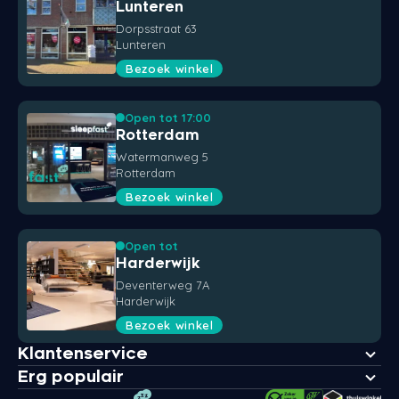
Lunteren
Dorpsstraat 63
Lunteren
Bezoek winkel
Open tot 17:00
Rotterdam
Watermanweg 5
Rotterdam
Bezoek winkel
Open tot
Harderwijk
Deventerweg 7A
Harderwijk
Bezoek winkel
Klantenservice
Erg populair