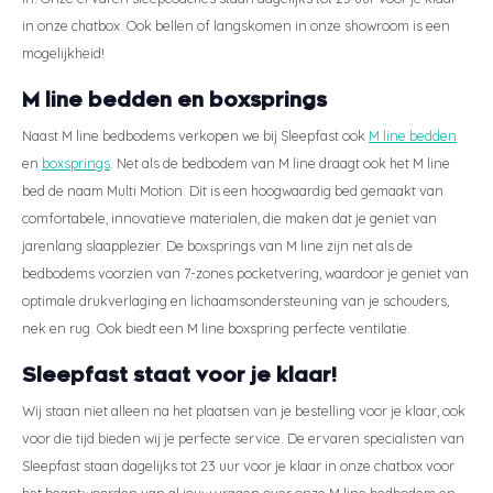
in onze chatbox. Ook bellen of langskomen in onze showroom is een
mogelijkheid!
M line bedden en boxsprings
Naast M line bedbodems verkopen we bij Sleepfast ook
M line bedden
en
boxsprings
. Net als de bedbodem van M line draagt ook het M line
bed de naam Multi Motion. Dit is een hoogwaardig bed gemaakt van
comfortabele, innovatieve materialen, die maken dat je geniet van
jarenlang slaapplezier. De boxsprings van M line zijn net als de
bedbodems voorzien van 7-zones pocketvering, waardoor je geniet van
optimale drukverlaging en lichaamsondersteuning van je schouders,
nek en rug. Ook biedt een M line boxspring perfecte ventilatie.
Sleepfast staat voor je klaar!
Wij staan niet alleen na het plaatsen van je bestelling voor je klaar, ook
voor die tijd bieden wij je perfecte service. De ervaren specialisten van
Sleepfast staan dagelijks tot 23 uur voor je klaar in onze chatbox voor