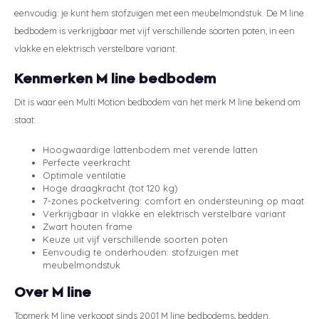
eenvoudig: je kunt hem stofzuigen met een meubelmondstuk. De M line
Styld
bedbodem is verkrijgbaar met vijf verschillende soorten poten, in een
vlakke en elektrisch verstelbare variant.
Kenmerken M line bedbodem
Dit is waar een Multi Motion bedbodem van het merk M line bekend om
staat:
Hoogwaardige lattenbodem met verende latten
Perfecte veerkracht
Optimale ventilatie
Hoge draagkracht (tot 120 kg)
7-zones pocketvering: comfort en ondersteuning op maat
Verkrijgbaar in vlakke en elektrisch verstelbare variant
Zwart houten frame
Keuze uit vijf verschillende soorten poten
Eenvoudig te onderhouden: stofzuigen met
meubelmondstuk
Over M line
Topmerk M line verkoopt sinds 2001 M line bedbodems, bedden,