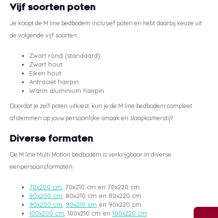
Vijf soorten poten
Je koopt de M line bedbodem inclusief poten en hebt daarbij keuze uit
de volgende vijf soorten:
Zwart rond (standaard)
Zwart hout
Eiken hout
Antraciet hairpin
Warm aluminium hairpin
Doordat je zelf poten uitkiest, kun je de M line bedbodem compleet
afstemmen op jouw persoonlijke smaak en slaapkamerstijl!
Diverse formaten
De M line Multi Motion bedbodem is verkrijgbaar in diverse
eenpersoonsformaten:
70x200 cm
, 70x210 cm en 70x220 cm
80x200 cm
, 80x210 cm en 80x220 cm
90x200 cm
,
90x210 cm
en 90x220 cm
100x200 cm
, 100x210 cm en
100x220 cm