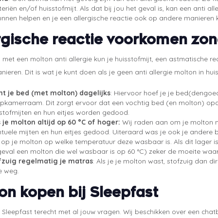
eriën en/of huisstofmijt. Als dat bij jou het geval is, kan een anti a
unnen helpen en je een allergische reactie ook op andere manieren
rgische reactie voorkomen zond
n met een molton anti allergie kun je huisstofmijt, een astmatische
ieren. Dit is wat je kunt doen als je geen anti allergie molton in huis
ht je bed (met molton) dagelijks
: Hiervoor hoef je je bed(dengoed
pkamerraam. Dit zorgt ervoor dat een vochtig bed (en molton) opdro
stofmijten en hun eitjes worden gedood.
 je molton altijd op 60 °C of hoger
:
Wij raden aan om je molton 
tuele mijten en hun eitjes gedood. Uiteraard was je ook je andere 
t op je molton op welke temperatuur deze wasbaar is. Als dit lager is
geval een molton die wel wasbaar is op 60 °C) zeker de moeite waa
fzuig regelmatig je matras
: Als je je molton wast, stofzuig dan di
e weg.
on kopen bij Sleepfast
j Sleepfast terecht met al jouw vragen. Wij beschikken over een chatb