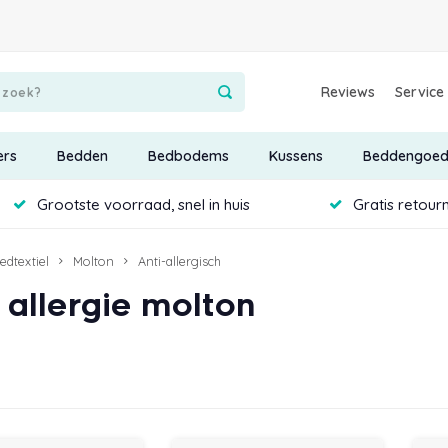
Reviews
Service
ers
Bedden
Bedbodems
Kussens
Beddengoe
Grootste voorraad, snel in huis
Gratis retour
edtextiel
Molton
Anti-allergisch
 allergie molton