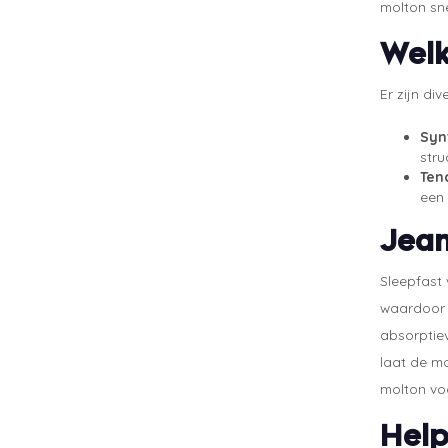
molton sne
Welk
Er zijn di
Syn
stru
Ten
een 
Jean
Sleepfast 
waardoor j
absorptie
laat de m
molton vo
Help