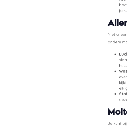
bact
je k
Alle
Niet allee
andere man
Luc
slaa
huis
Was
even
kijk
elk 
Sto
dez
Molt
Je kunt bi