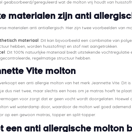
l geabsorbeerd/gereguleerd wat de molton vrij houdt van huisstofmi
e materialen zijn anti allergis
verse materialen anti antiallergisch. Hier zijn twee voorbeelden van ma
thetisch materiaal
: Dit kan bijvoorbeeld een combinatie van poly
ctuur hebben, worden huisstofmijt en stof niet aangetrokken.
cel
: Dit 100% natuurlijke materiaal biedt uitstekende vochtregulat
gecontroleerde, regelmatige structuur hebben.
nette Vite molton
verkoopt een anti allergie molton van het merk Jeannette Vite. Dit is
e dus niet twee, maar slechts een hoes om je matras hoeft te plaat
vermogen voor zorgt dat er geen vocht wordt doorgelaten. Hoewel d
olton wel waterdamp door, waardoor de molton wel goed ademend is. 
or op een gewoon matras, topper en split-topper.
t een anti allergische molton bi