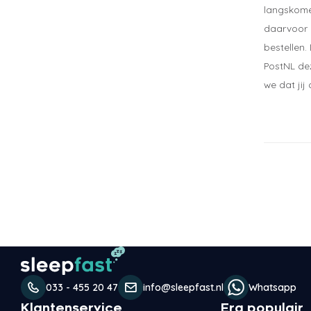
langskomen
daarvoor 
bestellen.
PostNL dez
we dat jij
033 - 455 20 47
info@sleepfast.nl
Whatsapp
Klantenservice
Erg populair