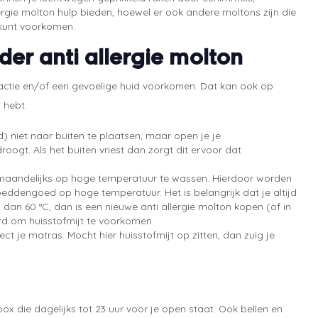
llergie molton hulp bieden, hoewel er ook andere moltons zijn die
 kunt voorkomen.
er anti allergie molton
 reactie en/of een gevoelige huid voorkomen. Dat kan ook op
 hebt:
) niet naar buiten te plaatsen, maar open je je
ogt. Als het buiten vriest dan zorgt dit ervoor dat
maandelijks op hoge temperatuur te wassen. Hierdoor worden
beddengoed op hoge temperatuur. Het is belangrijk dat je altijd
 dan 60 °C, dan is een nieuwe anti allergie molton kopen (of in
rd om huisstofmijt te voorkomen.
rect je matras. Mocht hier huisstofmijt op zitten, dan zuig je
ox die dagelijks tot 23 uur voor je open staat. Ook bellen en