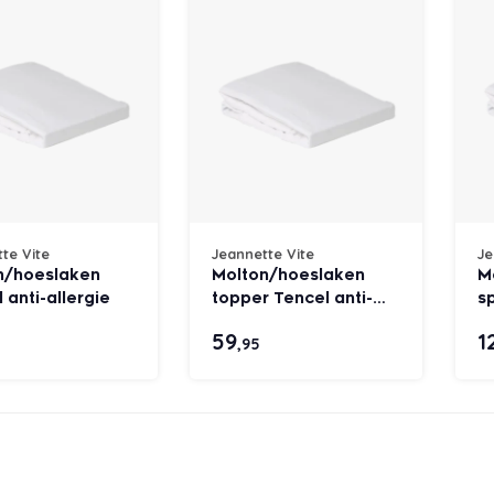
te Vite
Jeannette Vite
Je
n/hoeslaken
Molton/hoeslaken
M
 anti-allergie
topper Tencel anti-
sp
allergie
an
59
1
,95