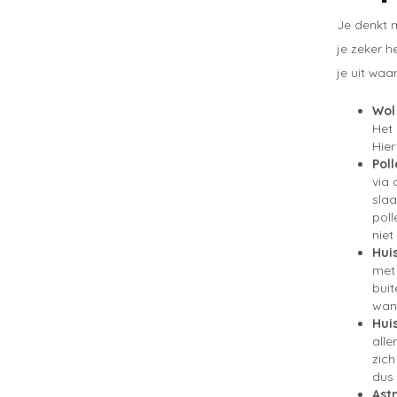
Je denkt m
je zeker h
je uit waa
Wol
Het 
Hier
Poll
via 
slaa
poll
niet
Hui
met 
buit
wann
Hui
alle
zich
dus 
Ast