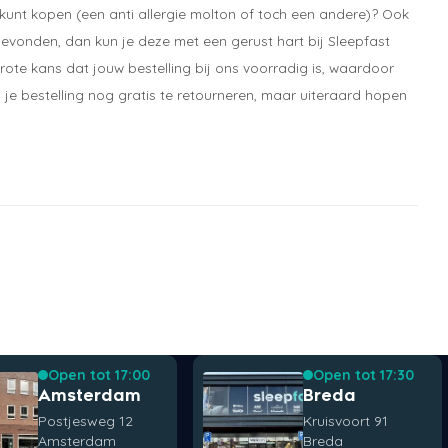
 kunt kopen (een anti allergie molton of toch een andere)? Ook
vonden, dan kun je deze met een gerust hart bij Sleepfast
rote kans dat jouw bestelling bij ons voorradig is, waardoor
 je bestelling nog gratis te retourneren, maar uiteraard hopen
Open tot 17:00
Open tot 17:30
Amsterdam
Breda
Postjesweg 12
Kruisvoort 91
Amsterdam
Breda