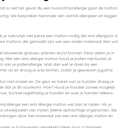
Dat is niet het geval. Bij een huisstofmijtallergie gaat de molton
o nuttig. We bespreken hieronder een aantal allergieën en leggen
je natuurlijk niet perse een molton nodig die anti allergisch is.
ndere moltons die gemaakt zijn van een ander materiaal dan wol.
en van bloeiende grassen, planten en/of bomen. Deze adem je in
g. Met een anti allergie molton houd je pollen niet buiten je
 van je pollenallergie. Wat dan wel te doen bij een
kamer uit en droog je was binnen, zodat je gewassen pyjama
lton niet zoveel zin. De geur en haren van je huisdier draag je
k dat je dit voorkomt. Hoe? Houd je huisdier zoveel mogelijk
e huis, borstel regelmatig je huisdier en was je handen telkens
ijtallergie een anti allergie molton wel aan te raden. Als je
 de uitwerpselen van mijten (kleine spinachtige organismen, die
endringen door het materiaal van een anti allergie molton en
 kunnen je luchtwegen geprikkeld raken door schimmels,