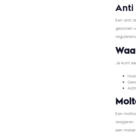
Anti
Een anti a
gesloten 
regulerend
Waar
Je kunt ee
Huis
Gevo
Ast
Molt
Een molton
reageren. 
een materi