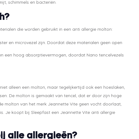
jt, schimmels en bacteriën.
ch?
terialen die worden gebruikt in een anti allergie molton:
ester en microvezel zijn. Doordat deze materialen geen open
ie en een hoog absorptievermogen, doordat Nano tencelvezels
 niet alleen een molton, maar tegelijkertijd ook een hoeslaken,
sen. De molton is gemaakt van tencel, dat er door zijn hoge
e molton van het merk Jeannette Vite geen vocht doorlaat,
Je koopt bij Sleepfast een Jeannette Vite anti allergie
j alle allergieën?