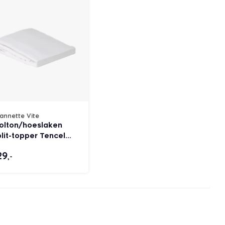
annette Vite
olton/hoeslaken
lit-topper Tencel
ti-allergie
29
,-