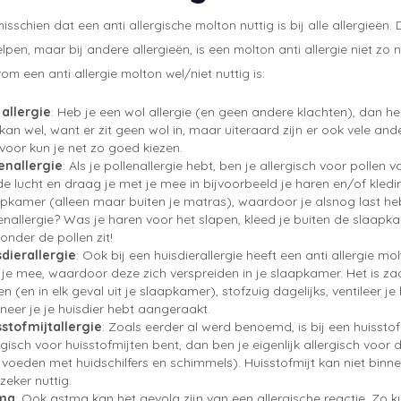
isschien dat een anti allergische molton nuttig is bij alle allergieën. 
elpen, maar bij andere allergieën, is een molton anti allergie niet z
rom een anti allergie molton wel/niet nuttig is:
 allergie
: Heb je een wol allergie (en geen andere klachten), dan heb 
kan wel, want er zit geen wol in, maar uiteraard zijn er ook vele a
voor kun je net zo goed kiezen.
enallergie
: Als je pollenallergie hebt, ben je allergisch voor poll
de lucht en draag je met je mee in bijvoorbeeld je haren en/of kledin
pkamer (alleen maar buiten je matras), waardoor je alsnog last hebt
enallergie? Was je haren voor het slapen, kleed je buiten de slaap
 onder de pollen zit!
sdierallergie
: Ook bij een huisdierallergie heeft een anti allergie mo
je mee, waardoor deze zich verspreiden in je slaapkamer. Het is zaa
en (en in elk geval uit je slaapkamer), stofzuig dagelijks, ventileer j
eer je je huisdier hebt aangeraakt.
sstofmijtallergie
: Zoals eerder al werd benoemd, is bij een huisstofm
rgisch voor huisstofmijten bent, dan ben je eigenlijk allergisch voor
 voeden met huidschilfers en schimmels). Huisstofmijt kan niet binn
zeker nuttig.
ma
: Ook astma kan het gevolg zijn van een allergische reactie. Zo