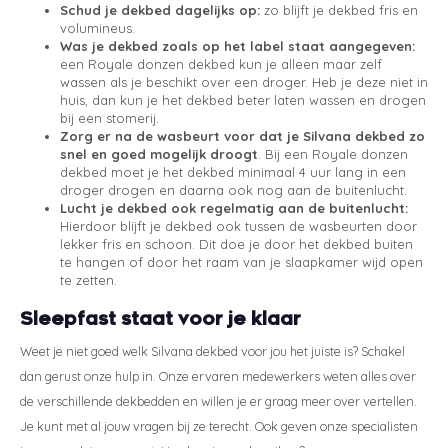
Schud je dekbed dagelijks op:
zo blijft je dekbed fris en
volumineus.
Was je dekbed zoals op het label staat aangegeven:
een Royale donzen dekbed kun je alleen maar zelf
wassen als je beschikt over een droger. Heb je deze niet in
huis, dan kun je het dekbed beter laten wassen en drogen
bij een stomerij.
Zorg er na de wasbeurt voor dat je Silvana dekbed zo
snel en goed mogelijk droogt
. Bij een Royale donzen
dekbed moet je het dekbed minimaal 4 uur lang in een
droger drogen en daarna ook nog aan de buitenlucht.
Lucht je dekbed ook regelmatig aan de buitenlucht:
Hierdoor blijft je dekbed ook tussen de wasbeurten door
lekker fris en schoon. Dit doe je door het dekbed buiten
te hangen of door het raam van je slaapkamer wijd open
te zetten.
Sleepfast staat voor je klaar
Weet je niet goed welk Silvana dekbed voor jou het juiste is? Schakel
dan gerust onze hulp in. Onze ervaren medewerkers weten alles over
de verschillende dekbedden en willen je er graag meer over vertellen.
Je kunt met al jouw vragen bij ze terecht. Ook geven onze specialisten