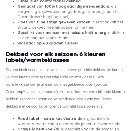
Luxueus en comfortabel dekbed
Gemaakt van 100% hoogwaardige eendendons
die
zorgvuldig is gewassen en gedroogd (dat zie je aan het
Downafresh® hygiëne label)
Hoes van fijne satijn geweven katoen
: hierdoor valt het
Silvana dekbed heerlijk soepel om je heen
Geschikt voor mensen met huisstofmijt allergie
: dit kun
je zien aan het Nomite® label
Wasbaar op 60 graden Celsius
Dekbed voor elk seizoen: 6 kleuren
labels/warmteklasses
Silvana biedt voor elke tijd van het jaar een geschikt dekbed. Je kunt bij
Silvana kiezen voor zes verschillende warmteklasses. Deze
warmteklasse kun je aflezen aan het gekleurde label (ook wel
Colortemp® systeem genaamd). Het label kan zes verschillende kleuren
hebben. Hieronder staan de verschillende labels van het Silvana
dekbed met de daarbij behorende warmteklasse op een rij:
Rood label = extra koel/extra dun
: geschikt voor
warme zomernachten en voor als je het snel warm hebt
Oranje label
= koel/dun
: geschikt voor in de zomer en