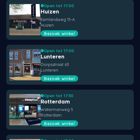
Open tot 17:00
Huizen
Eemlandweg 13-A
Huizen
Bezoek winkel
Open tot 17:00
Lunteren
Dorpsstraat 63
Lunteren
Bezoek winkel
Open tot 17:30
Rotterdam
Watermanweg 5
Rotterdam
Bezoek winkel