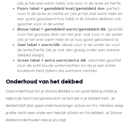
(als je het snel warm hebt) ook voor in de lente en herfst
Paars label = gemiddeld koel/gemiddeld dun
: perfect
voor in de lente en herfst en (als je het snel warm hebt en
een goed geïsoleerd huis hebt) is dit Silvana dekbed ook
geschikt voor in de winter
Blauw label = gemiddeld warm/gemiddeld dik
: geschikt
voor het grootste deel van het jaar, ook voor in de winter
(als je het snel warm hebt en je huis goed geïsoleerd is)
Geel label = warm/dik
: ideaal voor in de winter en voor
de lente/herfst (als je ook dan graag onder een warmer
dekbed slaapt)
Groen label = extra warm/extra dik
: uitermate geschikt
voor de echt koude winternachten en als je een echte
koukleum bent tijdens iets warmere nachten
Onderhoud van het dekbed
Goed onderhoud van je Silvana dekbed is van groot belang omdat je
tijdens de nacht transpiratievocht verliest dat in je dekbed trekt. Je
dekbed blijft door goed onderhoud langer schoon en fris. Hierdoor slaap
je elke nacht weer onder een heerlijk schoon en fris dekbed. Je Silvana
dekbed onderhouden doe je als volgt: