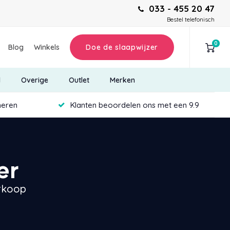
033 - 455 20 47
Bestel telefonisch
0
Blog
Winkels
Doe de slaapwijzer
d
Overige
Outlet
Merken
neren
Klanten beoordelen ons met een 9.9
er
erkoop