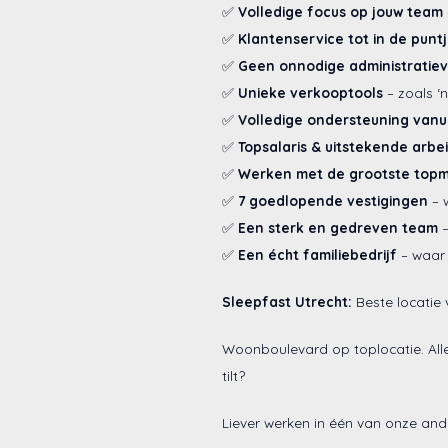
✅
Volledige focus op jouw team
✅
Klantenservice tot in de punt
✅
Geen onnodige administratie
✅
Unieke verkooptools
– zoals ‘
✅
Volledige ondersteuning vanu
✅
Topsalaris & uitstekende arb
✅
Werken met de grootste top
✅
7 goedlopende vestigingen
– w
✅
Een sterk en gedreven team
–
✅
Een écht familiebedrijf
– waar
Sleepfast Utrecht:
Beste locatie
Woonboulevard op toplocatie. All
tilt?
Liever werken in één van onze and