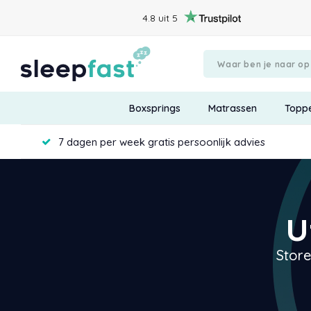
4.8 uit 5
Boxsprings
Matrassen
Topp
7 dagen per week gratis persoonlijk advies
U
Store