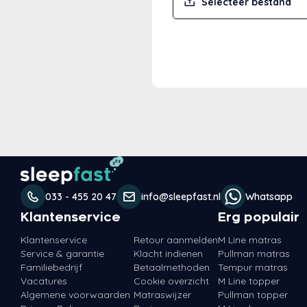
Selecteer bestand
033 - 455 20 47
info@sleepfast.nl
Whatsapp
Klantenservice
Erg populair
Klantenservice
Retour aanmelden
M Line matras
Service & garantie
Klacht indienen
Pullman matras
Familiebedrijf
Betaalmethoden
Tempur matras
Vacatures
Cookie overzicht
M Line topper
Algemene voorwaarden
Matraswijzer
Pullman topper