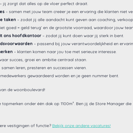
– jij zorgt dat alles op de vloer perfect draait.
jes
– samen met jouw team creëer je een ervaring die klanten niet ve
ve taken
– zodat jij alle aandacht kunt geven aan coaching, verkoop
niet goed = geld terug’ en de grootste voorraad, waardoor jouw tea
it ons hoofdkantoor
– zodat jij kunt doen waar jij sterk in bent.
eidsvoorwaarden
– passend bij jouw verantwoordelijkheid en ervarin
merken
– klanten komen naar jou toe met serieuze interesse.
aar succes, groei en ambitie centraal staan.
 samen leren, presteren en successen vieren.
 medewerkers gewaardeerd worden en je geen nummer bent.
 van de woonboulevard!
e topmerken onder één dak op 1100m². Ben jij de Store Manager die
ere vestigingen of functie?
Bekijk onze andere vacatures!