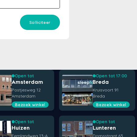
Solliciteer
Open tot
Open tot 17:00
Amsterdam
Breda
Postjesweg 12
Kruisvoort 91
Amsterdam
Breda
Bezoek winkel
Bezoek winkel
Open tot
Open tot
Huizen
Lunteren
Eemlandweg 13-A
Dorpsstraat 63