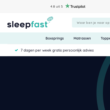
4.8 uit 5
Boxsprings
Matrassen
Topp
7 dagen per week gratis persoonlijk advies