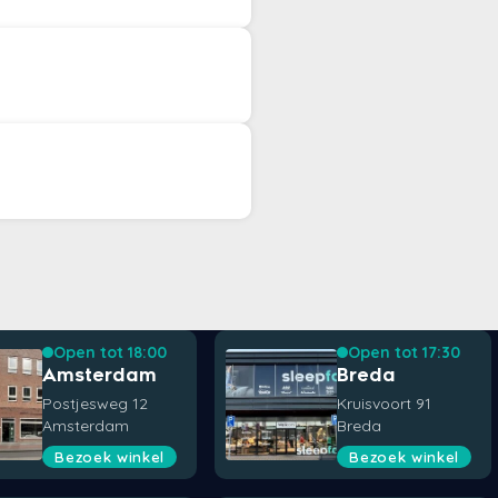
Open tot 18:00
Open tot 17:30
Amsterdam
Breda
Postjesweg 12
Kruisvoort 91
Amsterdam
Breda
Bezoek winkel
Bezoek winkel