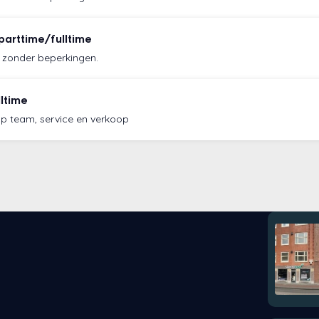
parttime/fulltime
e, zonder beperkingen.
lltime
op team, service en verkoop