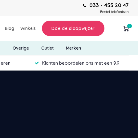
033 - 455 20 47
Bestel telefonisch
0
Blog
Winkels
Doe de slaapwijzer
d
Overige
Outlet
Merken
neren
Klanten beoordelen ons met een 9.9