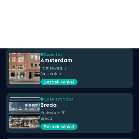
Styld
Open tot
Amsterdam
Postjesweg 12
Amsterdam
Bezoek winkel
Open tot 17:30
Breda
Kruisvoort 91
Breda
Bezoek winkel