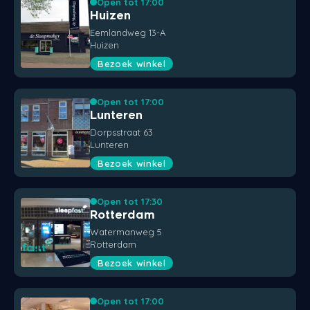
Open tot 17:00
Huizen
Eemlandweg 13-A
Huizen
Bezoek winkel
Open tot 17:00
Lunteren
Dorpsstraat 63
Lunteren
Bezoek winkel
Open tot 17:30
Rotterdam
Watermanweg 5
Rotterdam
Bezoek winkel
Open tot 17:00