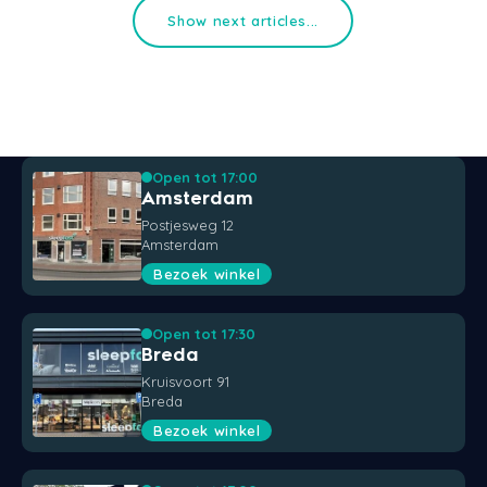
Show next articles...
Open tot 17:00
Amsterdam
Postjesweg 12
Amsterdam
Bezoek winkel
Open tot 17:30
Breda
Kruisvoort 91
Breda
Bezoek winkel