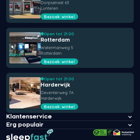
Dorpsstraat 63
Lunteren
Bezoek winkel
Open tot 21:00
Rotterdam
Watermanweg 5
Rotterdam
Bezoek winkel
Open tot 21:00
Harderwijk
Deventerweg 7A
Harderwijk
Bezoek winkel
Klantenservice
Erg populair