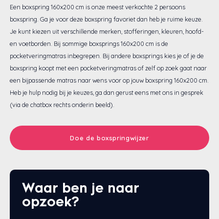
Een boxspring 160x200 cm is onze meest verkochte 2 persoons
Eastborn
Stoelen
Emma
Matra
Velda
Gelte
Split
Texele
Wolle
Vormv
Katoe
Winte
Dekbe
Texel
Anti-a
Toppe
Katoe
Avek
Bed 1
Avek
Bedb
boxspring. Ga je voor deze boxspring favoriet dan heb je ruime keuze.
Je kunt kiezen uit verschillende merken, stofferingen, kleuren, hoofd-
Avek
Tuur
Matra
Avek
Biolo
Ducky
Zome
Tuur
Verko
Katoe
Vroo
Philr
en voetborden. Bij sommige boxsprings 160x200 cm is de
pocketveringmatras inbegrepen. Bij andere boxsprings kies je of je de
Sleepfast
Velda
Matra
Van 
Polyd
Ducky
Biolo
Linne
Van O
boxspring koopt met een pocketveringmatras of zelf op zoek gaat naar
een bijpassende matras naar wens voor op jouw boxspring 160x200 cm.
Tuur
Eastb
Matra
Eastb
Van 
Emperi
Toppe
Heb je hulp nodig bij je keuzes, ga dan gerust eens met ons in gesprek
(via de chatbox rechts onderin beeld).
Viking
Avek
Cinde
Sleep
Doe de boxspringwijzer
Van 
Philr
Waar ben je naar
opzoek?
HML B