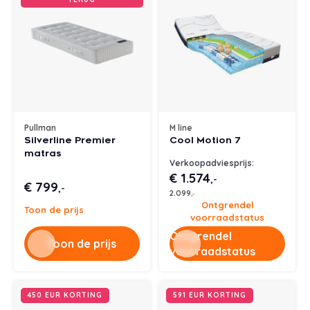
Pullman
M line
Silverline Premier
Cool Motion 7
matras
Verkoopadviesprijs:
€ 1.574
,-
€ 799
,-
2.099
,-
Ontgrendel
Toon de prijs
voorraadstatus
Ontgrendel
Toon de prijs
voorraadstatus
450 EUR KORTING
591 EUR KORTING