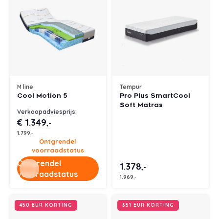
M line
Tempur
Cool Motion 5
Pro Plus SmartCool
Soft Matras
Verkoopadviesprijs:
€ 1.349
,-
1.799
,-
Ontgrendel
voorraadstatus
Ontgrendel
1.378
,-
voorraadstatus
1.969
,-
450 EUR KORTING
651 EUR KORTING