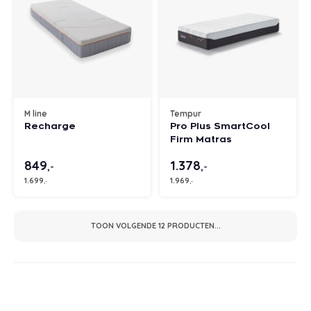
M line
Tempur
Recharge
Pro Plus SmartCool
Firm Matras
849
1.378
,-
,-
1.699
1.969
,-
,-
TOON VOLGENDE
12
PRODUCTEN...