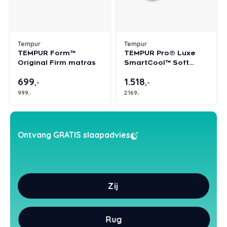
Styld
Tempur
Tempur
TEMPUR Form™
TEMPUR Pro® Luxe
Original Firm matras
SmartCool™ Soft
matras
699
1.518
,-
,-
999
2.169
,-
,-
Ontvang GRATIS slaapadvies
Zij
Rug