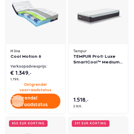
M line
Tempur
Cool Motion 6
TEMPUR Pro® Luxe
SmartCool™ Medium
Verkoopadviesprijs:
Firm matras
€ 1.349
,-
1.799
,-
Ontgrendel
voorraadstatus
Ontgrendel
1.518
,-
voorraadstatus
2.169
,-
850 EUR KORTING
591 EUR KORTING