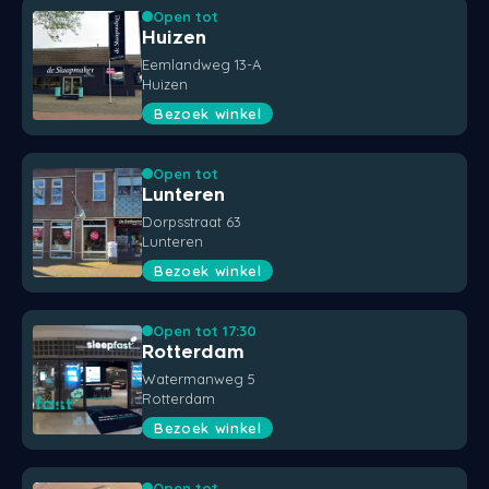
Open tot
Huizen
Eemlandweg 13-A
Huizen
Bezoek winkel
Open tot
Lunteren
Dorpsstraat 63
Lunteren
Bezoek winkel
Open tot 17:30
Rotterdam
Watermanweg 5
Rotterdam
Bezoek winkel
Open tot