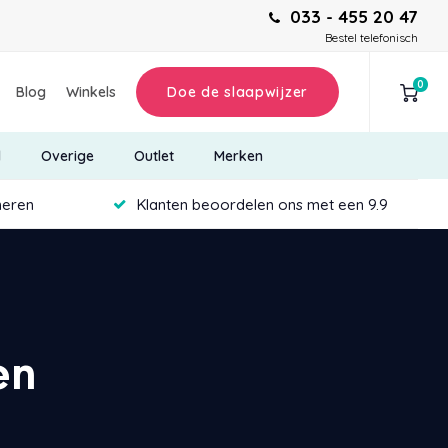
033 - 455 20 47
Bestel telefonisch
0
Blog
Winkels
Doe de slaapwijzer
d
Overige
Outlet
Merken
neren
Klanten beoordelen ons met een 9.9
en