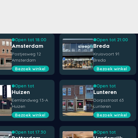
Open tot 18:00
Open tot 21:00
Amsterdam
Breda
Postjesweg 12
Kruisvoort 91
Amsterdam
Breda
Bezoek winkel
Bezoek winkel
Open tot
Open tot
Huizen
Lunteren
Eemlandweg 13-A
Dorpsstraat 63
Huizen
Lunteren
Bezoek winkel
Bezoek winkel
Open tot 17:30
Open tot