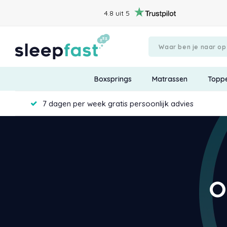
4.8 uit 5
Boxsprings
Matrassen
Topp
7 dagen per week gratis persoonlijk advies
O