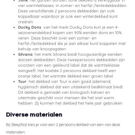
vier warmteklasses: in zomer- en herfst-/lentedekbedden.
Deze verschillende 2 persoons dekbedden zijn ook
koppelbaar waardoor je ook een winterdekbed kunt
creëren.
Ducky Dons
: van het merk Ducky Dons kun je een 4-
seizoenendekbed kopen van 90% eenden dons en 10%
veren. Deze beschikt over een zomer- en
herfst-/lentedekbed die je aan elkaar kunt koppelen met
behulp van knoopsgaten.
Silvana
: het merk Silvana biedt hoogwaardige eenden
donzen dekbedden. Deze tweepersoons dekbedden zijn
voorzien van een gekleurd label dat de warmteklasse
aangeeft. Het koelste 2 persoons dekbed heeft een
oranje label, het warmste dekbed een groen label.
Tuur
: het dekbed van Tuur is een goed ademend,
hygiënisch dekbed dat een uitstekend bedklimaat biedt.
Dit dekbed is gemaakt van biologisch katoen en
uitermate geschikt voor mensen die het snel warm
hebben. Zij kunnen het dekbed het hele jaar gebruiken.
Diverse materialen
Bij Sleepfast kies je voor een 2 persoons dekbed van een van deze
materialen: