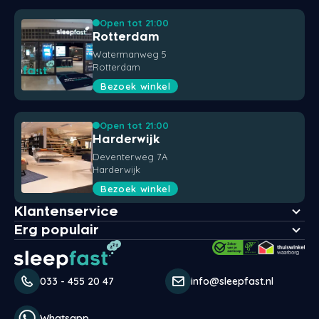
Open tot 21:00
Rotterdam
Watermanweg 5
Rotterdam
Bezoek winkel
Open tot 21:00
Harderwijk
Deventerweg 7A
Harderwijk
Bezoek winkel
Klantenservice
Erg populair
033 - 455 20 47
info@sleepfast.nl
Whatsapp