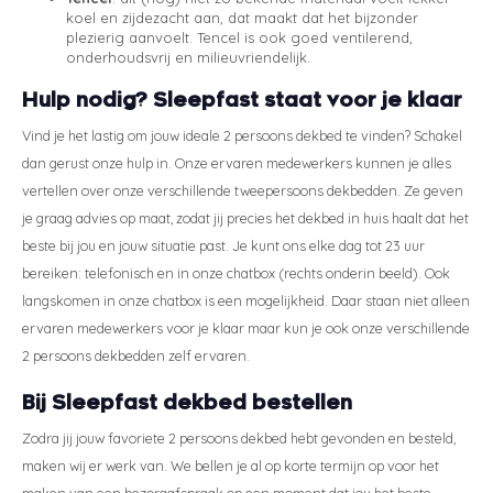
koel en zijdezacht aan, dat maakt dat het bijzonder
plezierig aanvoelt. Tencel is ook goed ventilerend,
onderhoudsvrij en milieuvriendelijk.
Hulp nodig? Sleepfast staat voor je klaar
Vind je het lastig om jouw ideale 2 persoons dekbed te vinden? Schakel
dan gerust onze hulp in. Onze ervaren medewerkers kunnen je alles
vertellen over onze verschillende tweepersoons dekbedden. Ze geven
je graag advies op maat, zodat jij precies het dekbed in huis haalt dat het
beste bij jou en jouw situatie past. Je kunt ons elke dag tot 23 uur
bereiken: telefonisch en in onze chatbox (rechts onderin beeld). Ook
langskomen in onze chatbox is een mogelijkheid. Daar staan niet alleen
ervaren medewerkers voor je klaar maar kun je ook onze verschillende
2 persoons dekbedden zelf ervaren.
Bij Sleepfast dekbed bestellen
Zodra jij jouw favoriete 2 persoons dekbed hebt gevonden en besteld,
maken wij er werk van. We bellen je al op korte termijn op voor het
maken van een bezorgafspraak op een moment dat jou het beste