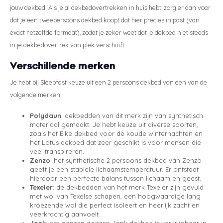
jouw dekbed. Als je al dekbedovertrekken in huis hebt, zorg er dan voor
dat je een tweepersoons dekbed koopt dat hier precies in past (van
exact hetzelfde formaat), zodat je zeker weet dat je dekbed niet steeds
in je dekbedovertrek van plek verschuift.
Verschillende merken
Je hebt bij Sleepfast keuze uit een 2 persoons dekbed van een van de
volgende merken:
Polydaun
: dekbedden van dit merk zijn van synthetisch
materiaal gemaakt. Je hebt keuze uit diverse soorten,
zoals het Elke dekbed voor de koude winternachten en
het Lotus dekbed dat zeer geschikt is voor mensen die
veel transpireren.
Zenzo
: het synthetische 2 persoons dekbed van Zenzo
geeft je een stabiele lichaamstemperatuur. Er ontstaat
hierdoor een perfecte balans tussen lichaam en geest.
Texeler
: de dekbedden van het merk Texeler zijn gevuld
met wol van Texelse schapen, een hoogwaardige lang
kroezende wol die perfect isoleert en heerlijk zacht en
veerkrachtig aanvoelt.
Jonk
: het ganzen donzen Jonk dekbed is verkrijgbaar in