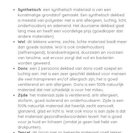
Synthetisch
: een synthetisch materiaal is van een
kunstmatige grondstof gemaakt. Een synthetisch dekbed
is meestal van polyester. Het is anti allergeen, luchtig, licht,
onderhoudsvrij en ademend. Het duurzame dekbed gaat
lang mee en heeft een voordelige prijs (goedkoper dan
andere materialen).
Wol
: dit lekkere warme, zachte, lichte materiaal biedt meer
dan goede isolatie. Wol is ook onderhoudsvrij
(zelfreinigend), brandvertragend, duurzaam en voorzien
van lanoline, wat ervoor zorgt dat vuil en bacteriën
worden geweerd.
Dons
: een 2 persoons dekbed van dons voelt soepel en
luchtig aan. Het is een zeer geschikt dekbed voor mensen
die veel transpireren en/of allergisch zijn; het is goed
ventilerend en anti allergeen. Dons is een 100% natuurlijk
materiaal dat niet schadelijk is voor het milieu.
Zijde
: het materiaal zijde is ventilerend, anti allergeen,
stofarm, goed isolerend en onderhoudsarm. Zijde is een
100% natuurlijk materiaal dat heerlijk zacht aanvoelt,
glanzend, glad en licht is. Wat ook mooi is aan zijde is dat
het materiaal gezondheidsvoordelen levert: het is goed
voor je huid en lichaam (omdat je geen last hebt van
drukpunten).
Tencel
: dit (nog) niet zo bekende materiaal voelt lekker