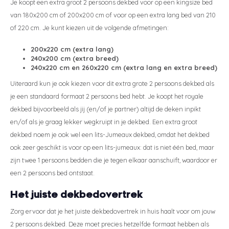
Je koopt een extra groot 2 persoons dekbed voor op een kingsize bed
van 180x200 cm of 200x200 cm of voor op een extra lang bed van 210
of 220 cm. Je kunt kiezen uit de volgende afmetingen:
200x220 cm (extra lang)
240x200 cm (extra breed)
240x220 cm en 260x220 cm (extra lang en extra breed)
Uiteraard kun je ook kiezen voor dit extra grote 2 persoons dekbed als
je een standaard formaat 2 persoons bed hebt. Je koopt het royale
dekbed bijvoorbeeld als jij (en/of je partner) altijd de deken inpikt
en/of als je graag lekker wegkruipt in je dekbed. Een extra groot
dekbed noem je ook wel een lits-Jumeaux dekbed, omdat het dekbed
ook zeer geschikt is voor op een lits-jumeaux: dat is niet één bed, maar
zijn twee 1 persoons bedden die je tegen elkaar aanschuift, waardoor er
een 2 persoons bed ontstaat.
Het juiste dekbedovertrek
Zorg ervoor dat je het juiste dekbedovertrek in huis haalt voor om jouw
2 persoons dekbed. Deze moet precies hetzelfde formaat hebben als