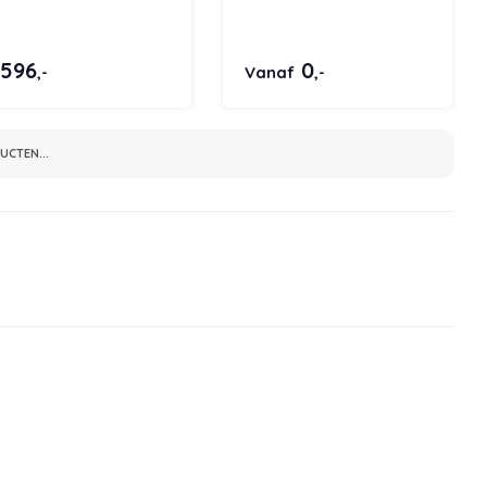
.596
0
Vanaf
,-
,-
CTEN...