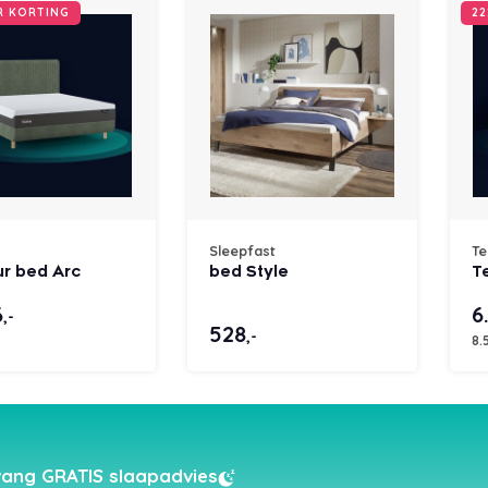
UR KORTING
22
Sleepfast
T
r bed Arc
bed Style
T
6
6
,-
528
,-
8.
ang GRATIS slaapadvies