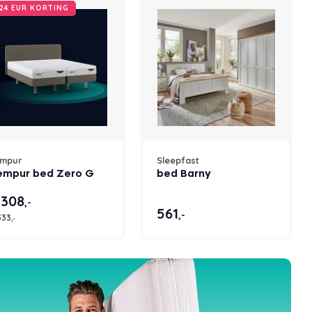
24 EUR KORTING
empur
Sleepfast
empur bed Zero G
bed Barny
.308
,-
561
,-
533
,-