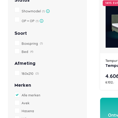
Status
1495 E
Showmodel
(1)
OP = OP
(1)
Soort
Boxspring
(1)
Bed
(4)
Tempur
Afmeting
Tempu
180x210
(2)
4.60
6.102
,-
Merken
Alle merken
Avek
Hasena
Ontv