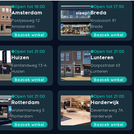
Open tot 18:00
Open tot 17:30
Amsterdam
Breda
Postjesweg 12
Kruisvoort 91
Amsterdam
Breda
Bezoek winkel
Bezoek winkel
Open tot 21:00
Open tot 21:00
Huizen
Lunteren
Eemlandweg 13-A
Dorpsstraat 63
Huizen
Lunteren
Bezoek winkel
Bezoek winkel
Open tot 21:00
Open tot 21:00
Rotterdam
Harderwijk
Watermanweg 5
Deventerweg 7A
Rotterdam
Harderwijk
Bezoek winkel
Bezoek winkel