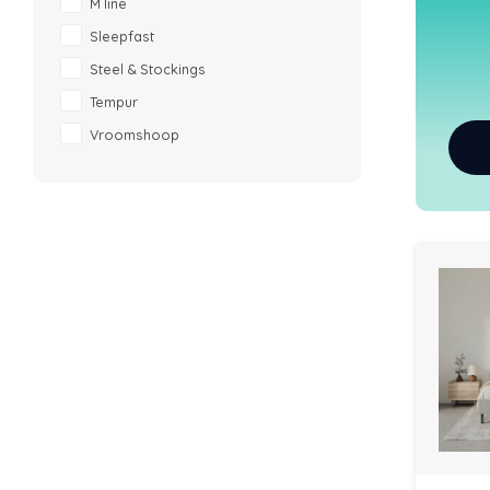
M line
Sleepfast
Steel & Stockings
Tempur
Vroomshoop