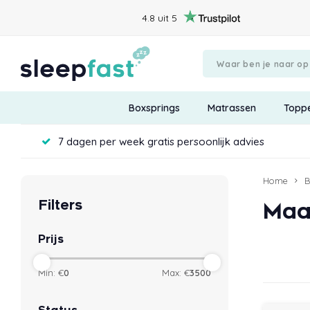
4.8 uit 5
Boxsprings
Matrassen
Topp
7 dagen per week gratis persoonlijk advies
Home
B
Filters
Maa
Prijs
Min: €
0
Max: €
3500