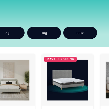
Zij
Rug
Buik
1635 EUR KORTING