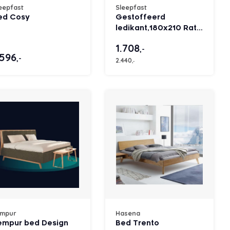
eepfast
Sleepfast
ed Cosy
Gestoffeerd
ledikant,180x210 Rate
desert 109
1.708
,-
.596
,-
2.440
,-
empur
Hasena
empur bed Design
Bed Trento