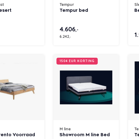
st
Tempur
Sl
esert
Tempur bed
B
4.606
,-
1
6.242
,-
1504 EUR KORTING
M line
T
rento Voorraad
Showroom M line Bed
T