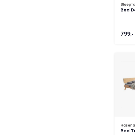
Sleepfa
Bed D
799
,-
Hasena
Bed T