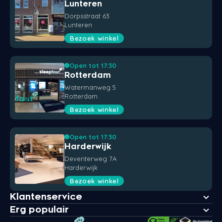
Lunteren
Dorpsstraat 63
Lunteren
Bezoek winkel
Open tot 17:30
Rotterdam
Watermanweg 5
Rotterdam
Bezoek winkel
Open tot 17:30
Harderwijk
Deventerweg 7A
Harderwijk
Bezoek winkel
Klantenservice
Erg populair