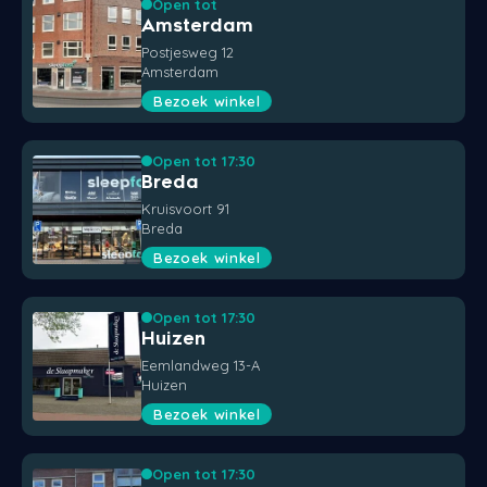
Open tot
Amsterdam
Styld
Postjesweg 12
Amsterdam
Bezoek winkel
Open tot 17:30
Breda
Kruisvoort 91
Breda
Bezoek winkel
Open tot 17:30
Huizen
Eemlandweg 13-A
Huizen
Bezoek winkel
Open tot 17:30