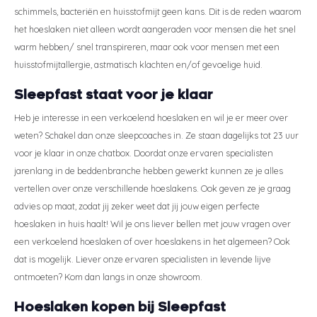
schimmels, bacteriën en huisstofmijt geen kans. Dit is de reden waarom
het hoeslaken niet alleen wordt aangeraden voor mensen die het snel
warm hebben/ snel transpireren, maar ook voor mensen met een
huisstofmijtallergie, astmatisch klachten en/of gevoelige huid.
Sleepfast staat voor je klaar
Heb je interesse in een verkoelend hoeslaken en wil je er meer over
weten? Schakel dan onze sleepcoaches in. Ze staan dagelijks tot 23 uur
voor je klaar in onze chatbox. Doordat onze ervaren specialisten
jarenlang in de beddenbranche hebben gewerkt kunnen ze je alles
vertellen over onze verschillende hoeslakens. Ook geven ze je graag
advies op maat, zodat jij zeker weet dat jij jouw eigen perfecte
hoeslaken in huis haalt! Wil je ons liever bellen met jouw vragen over
een verkoelend hoeslaken of over hoeslakens in het algemeen? Ook
dat is mogelijk. Liever onze ervaren specialisten in levende lijve
ontmoeten? Kom dan langs in onze showroom.
Hoeslaken kopen bij Sleepfast