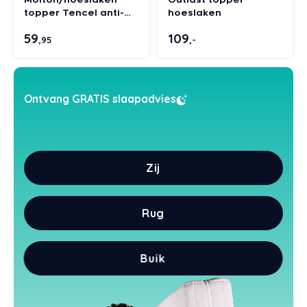
topper Tencel anti-
hoeslaken
Styld
allergie
59
109
,95
,-
Ontvang GRATIS slaapadvies
Zij
Rug
Buik