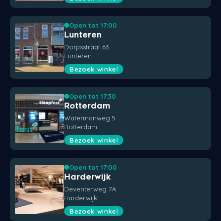
Open tot 17:00
Lunteren
Dorpsstraat 63
Lunteren
Bezoek winkel
Open tot 17:30
Rotterdam
Watermanweg 5
Rotterdam
Bezoek winkel
Open tot 17:00
Harderwijk
Deventerweg 7A
Harderwijk
Bezoek winkel