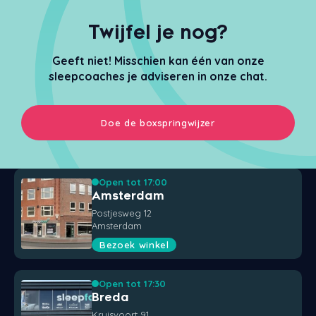
Twijfel je nog?
Geeft niet! Misschien kan één van onze
sleepcoaches je adviseren in onze chat.
Doe de boxspringwijzer
Open tot 17:00
Amsterdam
Postjesweg 12
Amsterdam
Bezoek winkel
Open tot 17:30
Breda
Kruisvoort 91