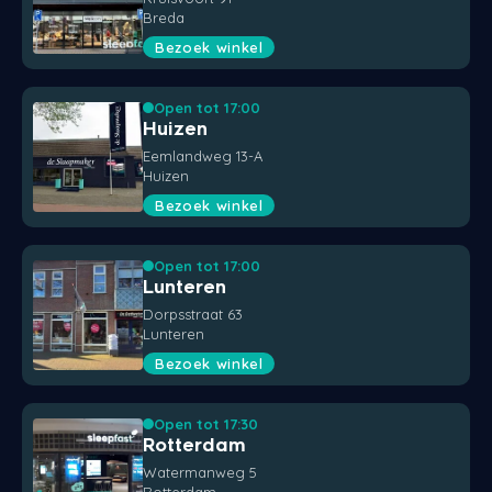
Breda
Bezoek winkel
Open tot 17:00
Huizen
Eemlandweg 13-A
Huizen
Bezoek winkel
Open tot 17:00
Lunteren
Dorpsstraat 63
Lunteren
Bezoek winkel
Open tot 17:30
Rotterdam
Watermanweg 5