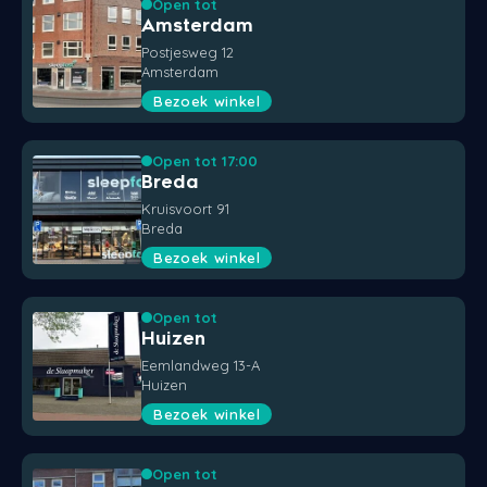
Open tot
Amsterdam
Styld
Postjesweg 12
Amsterdam
Bezoek winkel
Open tot 17:00
Breda
Kruisvoort 91
Breda
Bezoek winkel
Open tot
Huizen
Eemlandweg 13-A
Huizen
Bezoek winkel
Open tot