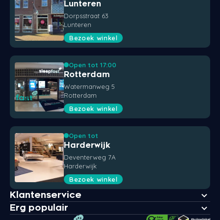
Lunteren
Dorpsstraat 63
Lunteren
Bezoek winkel
Open tot 17:00
Rotterdam
Watermanweg 5
Rotterdam
Bezoek winkel
Open tot
Harderwijk
Deventerweg 7A
Harderwijk
Bezoek winkel
Klantenservice
Erg populair