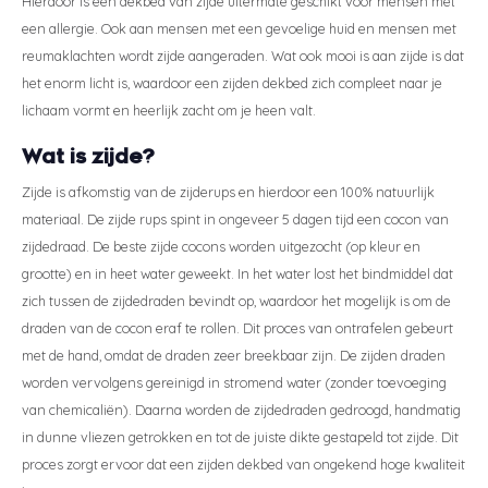
Hierdoor is een dekbed van zijde uitermate geschikt voor mensen met
Styld
een allergie. Ook aan mensen met een gevoelige huid en mensen met
reumaklachten wordt zijde aangeraden. Wat ook mooi is aan zijde is dat
het enorm licht is, waardoor een zijden dekbed zich compleet naar je
lichaam vormt en heerlijk zacht om je heen valt.
Wat is zijde?
Zijde is afkomstig van de zijderups en hierdoor een 100% natuurlijk
materiaal. De zijde rups spint in ongeveer 5 dagen tijd een cocon van
zijdedraad. De beste zijde cocons worden uitgezocht (op kleur en
grootte) en in heet water geweekt. In het water lost het bindmiddel dat
zich tussen de zijdedraden bevindt op, waardoor het mogelijk is om de
draden van de cocon eraf te rollen. Dit proces van ontrafelen gebeurt
met de hand, omdat de draden zeer breekbaar zijn. De zijden draden
worden vervolgens gereinigd in stromend water (zonder toevoeging
van chemicaliën). Daarna worden de zijdedraden gedroogd, handmatig
in dunne vliezen getrokken en tot de juiste dikte gestapeld tot zijde. Dit
proces zorgt ervoor dat een zijden dekbed van ongekend hoge kwaliteit