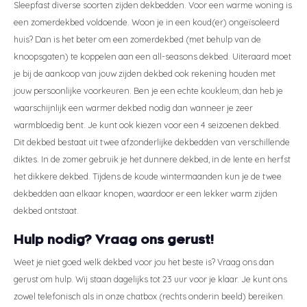
Sleepfast diverse soorten zijden dekbedden. Voor een warme woning is
een zomerdekbed voldoende. Woon je in een koud(er) ongeïsoleerd
huis? Dan is het beter om een zomerdekbed (met behulp van de
knoopsgaten) te koppelen aan een all-seasons dekbed. Uiteraard moet
je bij de aankoop van jouw zijden dekbed ook rekening houden met
jouw persoonlijke voorkeuren. Ben je een echte koukleum, dan heb je
waarschijnlijk een warmer dekbed nodig dan wanneer je zeer
warmbloedig bent. Je kunt ook kiezen voor een 4 seizoenen dekbed.
Dit dekbed bestaat uit twee afzonderlijke dekbedden van verschillende
diktes. In de zomer gebruik je het dunnere dekbed, in de lente en herfst
het dikkere dekbed. Tijdens de koude wintermaanden kun je de twee
dekbedden aan elkaar knopen, waardoor er een lekker warm zijden
dekbed ontstaat.
Hulp nodig? Vraag ons gerust!
Weet je niet goed welk dekbed voor jou het beste is? Vraag ons dan
gerust om hulp. Wij staan dagelijks tot 23 uur voor je klaar. Je kunt ons
zowel telefonisch als in onze chatbox (rechts onderin beeld) bereiken.