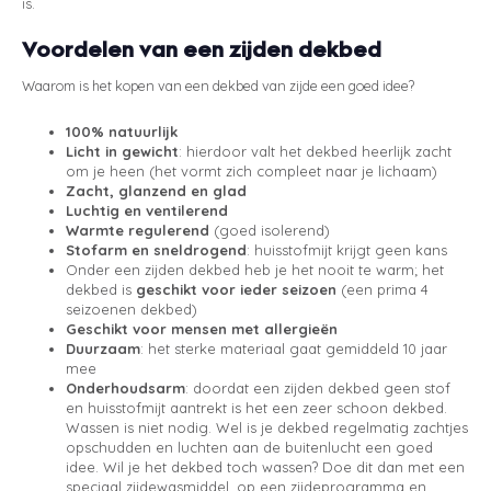
is.
Voordelen van een zijden dekbed
Waarom is het kopen van een dekbed van zijde een goed idee?
100% natuurlijk
Licht in gewicht
: hierdoor valt het dekbed heerlijk zacht
om je heen (het vormt zich compleet naar je lichaam)
Zacht, glanzend en glad
Luchtig en ventilerend
Warmte regulerend
(goed isolerend)
Stofarm en sneldrogend
: huisstofmijt krijgt geen kans
Onder een zijden dekbed heb je het nooit te warm; het
dekbed is
geschikt voor ieder seizoen
(een prima 4
seizoenen dekbed)
Geschikt voor mensen met allergieën
Duurzaam
: het sterke materiaal gaat gemiddeld 10 jaar
mee
Onderhoudsarm
: doordat een zijden dekbed geen stof
en huisstofmijt aantrekt is het een zeer schoon dekbed.
Wassen is niet nodig. Wel is je dekbed regelmatig zachtjes
opschudden en luchten aan de buitenlucht een goed
idee. Wil je het dekbed toch wassen? Doe dit dan met een
speciaal zijdewasmiddel, op een zijdeprogramma en