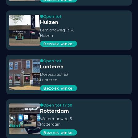
Open tot
Huizen
Eemlandweg 13-A
Huizen
Bezoek winkel
Open tot
Lunteren
Dorpsstraat 63
Lunteren
Bezoek winkel
Open tot 17:30
Rotterdam
Watermanweg 5
Rotterdam
Bezoek winkel