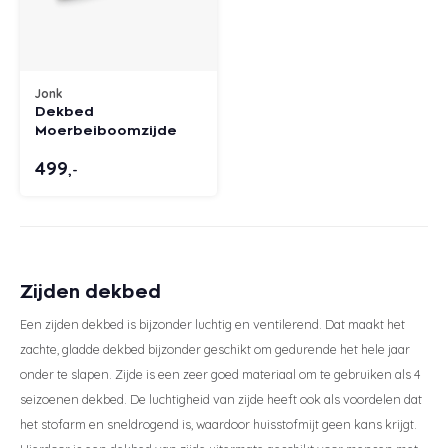
Merk
Eastborn
Stoelen
Emma
Matra
Velda
Gelte
Split
Texele
Wolle
Vormv
Winte
Dekbe
Texel
Anti-a
Toppe
Katoe
Avek
Bed 1
Avek
Bedb
Katoe
Avek
Tuur
Matra
Avek
Biolo
Ducky
Zome
Tuur
Verko
Katoe
Vroo
Philr
Jonk
Dekbed
Sleepfast
Velda
Matra
Van 
Polyd
Ducky
Biolo
Linne
Van O
Moerbeiboomzijde
499
,-
Tuur
Eastb
Matra
Eastb
Van 
Emperi
Toppe
Viking
Avek
Cinde
Sleep
Zijden dekbed
Van 
Een zijden dekbed is bijzonder luchtig en ventilerend. Dat maakt het
zachte, gladde dekbed bijzonder geschikt om gedurende het hele jaar
Philr
onder te slapen. Zijde is een zeer goed materiaal om te gebruiken als 4
seizoenen dekbed. De luchtigheid van zijde heeft ook als voordelen dat
HML B
het stofarm en sneldrogend is, waardoor huisstofmijt geen kans krijgt.