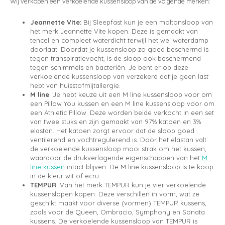
Wij verkopen een verkoelende kussensloop van de volgende merken:
Jeannette Vite:
Bij Sleepfast kun je een moltonsloop van
het merk Jeannette Vite kopen. Deze is gemaakt van
tencel en compleet waterdicht terwijl het wel waterdamp
doorlaat. Doordat je kussensloop zo goed beschermd is
tegen transpiratievocht, is de sloop ook beschermend
tegen schimmels en bacteriën. Je bent er op deze
verkoelende kussensloop van verzekerd dat je geen last
hebt van huisstofmijtallergie.
M line
: Je hebt keuze uit een M line kussensloop voor om
een Pillow You kussen en een M line kussensloop voor om
een Athletic Pillow. Deze worden beide verkocht in een set
van twee stuks en zijn gemaakt van 97% katoen en 3%
elastan. Het katoen zorgt ervoor dat de sloop goed
ventilerend en vochtregulerend is. Door het elastan valt
de verkoelende kussensloop mooi strak om het kussen,
waardoor de drukverlagende eigenschappen van het
M
line kussen
intact blijven. De M line kussensloop is te koop
in de kleur wit of ecru.
TEMPUR
: Van het merk TEMPUR kun je vier verkoelende
kussenslopen kopen. Deze verschillen in vorm, wat ze
geschikt maakt voor diverse (vormen) TEMPUR kussens,
zoals voor de Queen, Ombracio, Symphony en Sonata
kussens. De verkoelende kussensloop van TEMPUR is