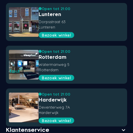
Open tot 21:00
Lunteren
Dorpsstraat 63
Lunteren
Bezoek winkel
Open tot 21:00
Rotterdam
Watermanweg 5
Rotterdam
Bezoek winkel
Open tot 21:00
Harderwijk
Deventerweg 7A
Harderwijk
Bezoek winkel
Klantenservice