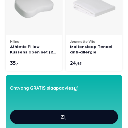
Styld
M line
Jeannette Vite
Athletic Pillow
Moltonsloop Tencel
Kussenslopen set (2
anti-allergie
stuks)
35
24
,-
,95
Ontvang GRATIS slaapadvies
Zij