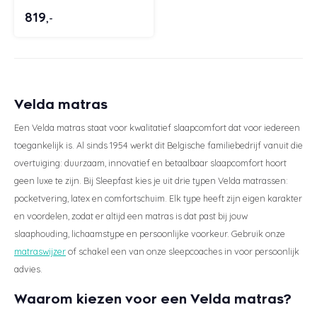
HML B
Tweedekanzzz
819
,-
Styld
Velda matras
Een Velda matras staat voor kwalitatief slaapcomfort dat voor iedereen
toegankelijk is. Al sinds 1954 werkt dit Belgische familiebedrijf vanuit die
overtuiging: duurzaam, innovatief en betaalbaar slaapcomfort hoort
geen luxe te zijn. Bij Sleepfast kies je uit drie typen Velda matrassen:
pocketvering, latex en comfortschuim. Elk type heeft zijn eigen karakter
en voordelen, zodat er altijd een matras is dat past bij jouw
slaaphouding, lichaamstype en persoonlijke voorkeur. Gebruik onze
matraswijzer
of schakel een van onze sleepcoaches in voor persoonlijk
advies.
Waarom kiezen voor een Velda matras?