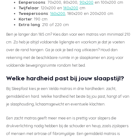
Eenpersoons
: 70x200, 80x200,
90x200
en 100x200 cm
Twijfelaar
: 120x200 en
140x200
cm
Tweepersoons
:
160x200
, 180x200 en 200x200 cm
Korter
: 190 cm
Extra lang
: 210 of 220 cm
Ben je langer dan 185 cm? Kies dan voor een matras van minimaal 210
cm. Zo heb je altijd voldoende liglengte en voorkom je dat je voeten
over de rand hangen. Ga je ook je bed nog uitkiezen? Houd dan
rekening met de beschikbare ruimte in je slaapkamer en zorg voor
voldoende bewegingsruimte rondom het bed.
Welke hardheid past bij jouw slaapstijl?
Bij Sleepfast kies je een Velda matras in drie hardheden: zacht,
gemiddeld en hard. Welke hardheid het beste bij jou past, hangt af van
je slaaphouding, lichaamsgewicht en eventuele klachten.
Een zacht matras geeft meer mee en is prettig voor slapers die
drukverlichting nodig hebben bij de schouder en heup, zoals zijslapers
of mensen met artrose of fibromyalgie. Een gemiddeld matras is