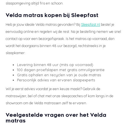
slaapomgeving altijd fris en schoon.
Velda matras kopen bij Sleepfast
Heb je jouw ideale Velda matras gevonden? Bij
Sleepfast.nl
bestel je
eenvoudig online en regelen wij de rest. Na je bestelling nemen we snel
contact op voor een bezorgafspraak. Is het matras op voorraad, dan
wordt het doorgaans binnen 48 uur bezorgd, rechtstreeks in je
slaapkamer:
Levering binnen 48 uur (mits op voorraad)
100 dagen proefslapen met gratis omruilgarantie
Gratis ophalen en recyclen van je oude matras
Persoonlijk advies van ervaren slaapexperts
Wil je eerst advies voordat je een keuze maakt? Gebruik de
matraswijzer, bel of chat met onze sleepcoaches of kom langs in de
showroom om de Velda matrassen zelf te ervaren.
Veelgestelde vragen over het Velda
matras