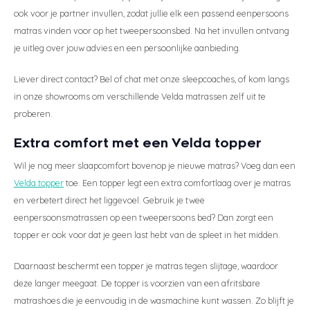
ook voor je partner invullen, zodat jullie elk een passend eenpersoons
matras vinden voor op het tweepersoonsbed. Na het invullen ontvang
je uitleg over jouw advies en een persoonlijke aanbieding.
Liever direct contact? Bel of chat met onze sleepcoaches, of kom langs
in onze showrooms om verschillende Velda matrassen zelf uit te
proberen.
Extra comfort met een Velda topper
Wil je nog meer slaapcomfort bovenop je nieuwe matras? Voeg dan een
Velda topper
toe. Een topper legt een extra comfortlaag over je matras
en verbetert direct het liggevoel. Gebruik je twee
eenpersoonsmatrassen op een tweepersoons bed? Dan zorgt een
topper er ook voor dat je geen last hebt van de spleet in het midden.
Daarnaast beschermt een topper je matras tegen slijtage, waardoor
deze langer meegaat. De topper is voorzien van een afritsbare
matrashoes die je eenvoudig in de wasmachine kunt wassen. Zo blijft je