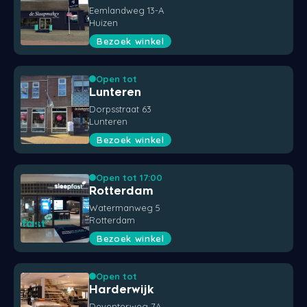
Eemlandweg 13-A
Huizen
Bezoek winkel
Open tot
Lunteren
Dorpsstraat 63
Lunteren
Bezoek winkel
Open tot 17:00
Rotterdam
Watermanweg 5
Rotterdam
Bezoek winkel
Open tot
Harderwijk
Deventerweg 7A