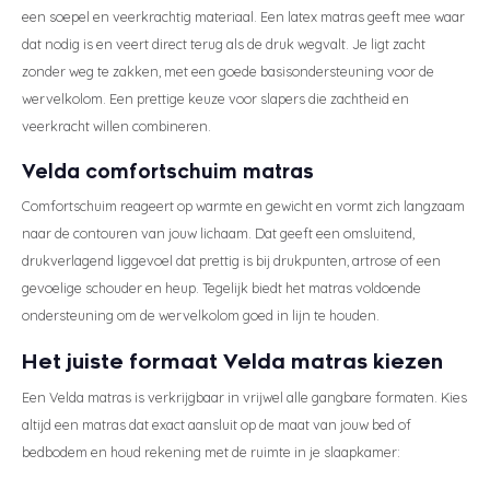
een soepel en veerkrachtig materiaal. Een latex matras geeft mee waar
dat nodig is en veert direct terug als de druk wegvalt. Je ligt zacht
zonder weg te zakken, met een goede basisondersteuning voor de
wervelkolom. Een prettige keuze voor slapers die zachtheid en
veerkracht willen combineren.
Velda comfortschuim matras
Comfortschuim reageert op warmte en gewicht en vormt zich langzaam
naar de contouren van jouw lichaam. Dat geeft een omsluitend,
drukverlagend liggevoel dat prettig is bij drukpunten, artrose of een
gevoelige schouder en heup. Tegelijk biedt het matras voldoende
ondersteuning om de wervelkolom goed in lijn te houden.
Het juiste formaat Velda matras kiezen
Een Velda matras is verkrijgbaar in vrijwel alle gangbare formaten. Kies
altijd een matras dat exact aansluit op de maat van jouw bed of
bedbodem en houd rekening met de ruimte in je slaapkamer: