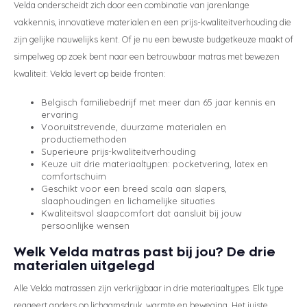
Velda onderscheidt zich door een combinatie van jarenlange
vakkennis, innovatieve materialen en een prijs-kwaliteitverhouding die
zijn gelijke nauwelijks kent. Of je nu een bewuste budgetkeuze maakt of
simpelweg op zoek bent naar een betrouwbaar matras met bewezen
kwaliteit: Velda levert op beide fronten:
Belgisch familiebedrijf met meer dan 65 jaar kennis en
ervaring
Vooruitstrevende, duurzame materialen en
productiemethoden
Superieure prijs-kwaliteitverhouding
Keuze uit drie materiaaltypen: pocketvering, latex en
comfortschuim
Geschikt voor een breed scala aan slapers,
slaaphoudingen en lichamelijke situaties
Kwaliteitsvol slaapcomfort dat aansluit bij jouw
persoonlijke wensen
Welk Velda matras past bij jou? De drie
materialen uitgelegd
Alle Velda matrassen zijn verkrijgbaar in drie materiaaltypes. Elk type
reageert anders op lichaamsdruk, warmte en beweging. Het juiste