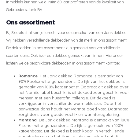
Inmiddels kunnen we al ruim 60 jaar profiteren van de kwaliteit van
Gebroeders Jonk BV.
Ons assortiment
Bij Sleepfast.nl kun je terecht voor de aanschaf van een Jonk dekbed.
Wij hebben verschillende dekbedden van dit merk in ons assortiment.
De dekbedden in ons assortiment zijn gemaakt van verschillende
soorten dons. Ook is er een dekbed gemaakt van linnen. Hieronder
lichten we de beschikbare dekbedden in ons assortiment kort toe:
Romance
: Het Jonk dekbed Romance is gemaakt van
90% Poolse witte ganzendons. De tijk van het dekbed is
gemaakt van 100% katoenbatist. Doordat dit dekbed over
het Nomite label beschikt is dit dekbed zeer geschikt voor
mensen met een huisstofmijtallergie. Dit dekbed is
verkrijgbaar in verschillende warmteklasses. Door het
aanwezige dons houdt het warmte goed vast. Daarnaast
zorgt dons voor goede vocht- en warmteregulering.
Montana
: Dit Jonk dekbed Montana is gemaakt van 100%
Pilsener witte ganzendons. De tijk is gemaakt van 100%
katoenbatist. Dit dekbed is beschikbaar in verschillende
warmteklassen en het Nomite label verzekerd dat dit