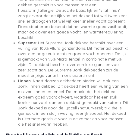
dekbed geschikt is voor mensen met een
huisstofmijtallergie. De zachte batist tijk en ‘vital finish’
zorgt ervoor dat de tijk van het dekbed tot wel twee keer
sneller droogt en tot wel vijf keer sneller vocht opneemt.
Dons staat erom bekend dat het warmte goed vasthoudt,
maar ook over een goede vocht- en warmteregulering
beschikt
.
Supreme
: Het Supreme Jonk dekbed beschikt over een
vulling van 100% Allura ganzendons. Dit materiaal beschikt
over een hoge vulkracht en goede vochtopname. De tijk
is gemaakt van 95% Micro Tencel in combinatie met 5%
zijde. Dit dekbed beschikt over een luxe glans en voelt
zeer zacht aan. De Supreme Jonk dekbedden zijn de
meest prijzige variant in ons assortiment.
Linnen
: Naast donzen dekbedden bieden wij ook een
Jonk linnen dekbed. Dit dekbed heeft een vulling van een
mix van linnen en tencel. Dat maakt dat het dekbed
extreem goed vocht afvoert, waardoor het een stuk
koeler aanvoelt dan een dekbed gemaakt van katoen. Dit
Jonk dekbed is door de lyocell (natuurvezel) tijk, die is
gemaakt in een staijn weving heerlijk soepel. Het dekbed
is uitermate geschikt voor in de zomer en voor mensen
die het snel warm hebben.