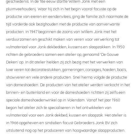
geschiedenis. In de 18e eeuw startte Willem Jonk met een
pluimveehouderij. Waar hij zich in het begin vooral focuste op de
productie van eieren en eendenvlees, ging de familie zich naarmate de
tijd vorderde ook bezighouden met de productie van aanverwante
producten. In 1947 begonnen de zoons van Willem Jonk met het
verduurzamen en geschikt maken van veren voor verwerking tot
vulmateriaal voor Jonk dekbedden, kussens en slaapzakken. In 1950
richten de gebroeders samen een atelier op, genaamd ‘De Gouwe
Deken’ op. In dit atelier hielden zij zich bezig met het verwerken van
luxe veren tot decoratiestukken, garneringen, corsages, hoeden, boa’s,
showveren en vele andere producten. Snel hierna volgde de productie
van dameshoeden. De producten van het atelier werden verkocht in het
binnen- en buitenland en voor de dameshoeden richtten zij zelfs een
speciale dameshoedenwinkel op in Volendam. Vanaf het jaar 1960
begon het atelier zich te specialiseren in het ontwikkelen van
vulmateriaal voor een Jonk dekbed, kussen en slaapzak. Het atelier is
in 1966 opgeheven en sindsdien focust Gebroeders Jonk BV zich
uitsluitend nog op het produceren van hoogwaardige slaapproducten.