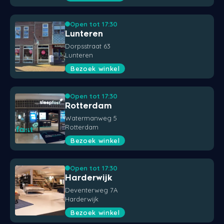
Open tot 17:30
Lunteren
Dorpsstraat 63
Lunteren
Bezoek winkel
Open tot 17:30
Rotterdam
Watermanweg 5
Rotterdam
Bezoek winkel
Open tot 17:30
Harderwijk
Deventerweg 7A
Harderwijk
Bezoek winkel