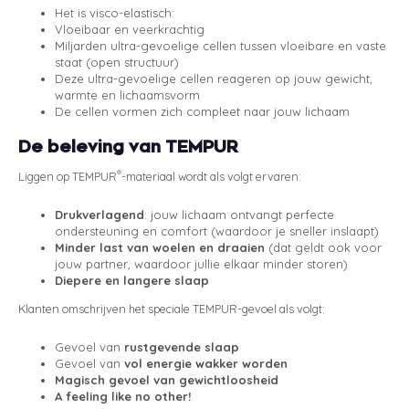
Het is visco-elastisch:
Vloeibaar en veerkrachtig
Miljarden ultra-gevoelige cellen tussen vloeibare en vaste
staat (open structuur)
Deze ultra-gevoelige cellen reageren op jouw gewicht,
warmte en lichaamsvorm
De cellen vormen zich compleet naar jouw lichaam
De beleving van TEMPUR
®
Liggen op TEMPUR
-materiaal wordt als volgt ervaren:
Drukverlagend
: jouw lichaam ontvangt perfecte
ondersteuning en comfort (waardoor je sneller inslaapt)
Minder last van woelen en draaien
(dat geldt ook voor
jouw partner, waardoor jullie elkaar minder storen)
Diepere en langere slaap
Klanten omschrijven het speciale TEMPUR-gevoel als volgt:
Gevoel van
rustgevende slaap
Gevoel van
vol energie wakker worden
Magisch gevoel van gewichtloosheid
A feeling like no other!