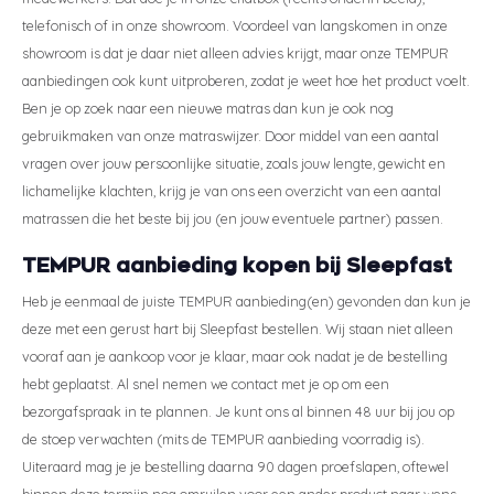
telefonisch of in onze showroom. Voordeel van langskomen in onze
showroom is dat je daar niet alleen advies krijgt, maar onze TEMPUR
aanbiedingen ook kunt uitproberen, zodat je weet hoe het product voelt.
Ben je op zoek naar een nieuwe matras dan kun je ook nog
gebruikmaken van onze matraswijzer. Door middel van een aantal
vragen over jouw persoonlijke situatie, zoals jouw lengte, gewicht en
lichamelijke klachten, krijg je van ons een overzicht van een aantal
matrassen die het beste bij jou (en jouw eventuele partner) passen.
TEMPUR aanbieding kopen bij Sleepfast
Heb je eenmaal de juiste TEMPUR aanbieding(en) gevonden dan kun je
deze met een gerust hart bij Sleepfast bestellen. Wij staan niet alleen
vooraf aan je aankoop voor je klaar, maar ook nadat je de bestelling
hebt geplaatst. Al snel nemen we contact met je op om een
bezorgafspraak in te plannen. Je kunt ons al binnen 48 uur bij jou op
de stoep verwachten (mits de TEMPUR aanbieding voorradig is).
Uiteraard mag je je bestelling daarna 90 dagen proefslapen, oftewel
binnen deze termijn nog omruilen voor een ander product naar wens.