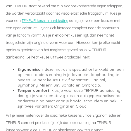
van TEMPUR staat bekend om zijn slaapbevorderende eigenschappen,
die worden veroorzaakt door het visco-elastische traagschuim. Kies je
voor een
TEMPUR kussen aanbieding
dan ga je voor een kussen met
een open celstructuur, dat zich hierdoor compleet naar de contouren
van je lichaam vormt. Als je niet op het kussen ligt, dan neemt het
traagschuim zijn originele vorm weer aan. Hierdoor kun je elke nacht
opnieuw genieten van het magische gevoel op jouw TEMPUR
aanbieding. Je hebt keuze uit twee productielijnen:
Ergonomisch
: deze matras is speciaal ontwikkeld om een
optimale ondersteuning in je favoriete slaaphouding te
bieden. Je hebt keuze uit vijf varianten: Original,
Symphony, Millennium, Sonata en Ombracio.
Tempur comfort:
kies je voor deze TEMPUR aanbieding
dan ga je voor een stevig kussen dat gepersonaliseerde
ondersteuning biedt voor je hoofd, schouders en nek. Er
zijn twee varianten: Original en Cloud.
Wil je meer weten over de specifieke kussens uit de Ergonomische en
TEMPUR comfort productielijn kijk dan op onze pagina TEMPUR
kussens waar je de TEMPUR aanbiedingen ook terug vindt.