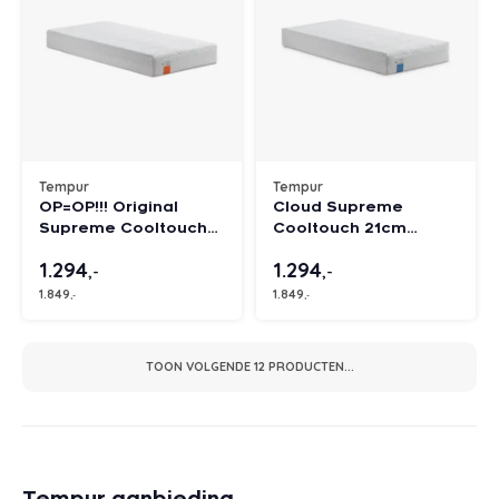
Tempur
Tempur
OP=OP!!! Original
Cloud Supreme
Supreme Cooltouch
Cooltouch 21cm
21cm matras 90x220
matras 90x220 cm
1.294
1.294
cm
,-
,-
1.849
1.849
,-
,-
TOON VOLGENDE
12
PRODUCTEN...
Tempur aanbieding