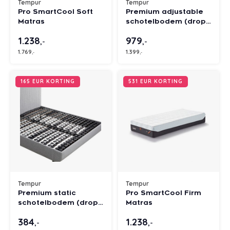
Tempur
Tempur
Pro SmartCool Soft
Premium adjustable
Matras
schotelbodem (drop-
in single)
1.238
979
,-
,-
1.769
1.399
,-
,-
165 EUR KORTING
531 EUR KORTING
Tempur
Tempur
Premium static
Pro SmartCool Firm
schotelbodem (drop-
Matras
in single)
384
1.238
,-
,-