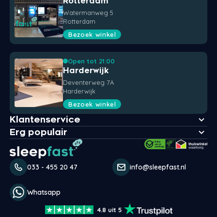
Rotterdam
Watermanweg 5
Rotterdam
Bezoek winkel
Open tot 21:00
Harderwijk
Deventerweg 7A
Harderwijk
Bezoek winkel
Klantenservice
Erg populair
033 - 455 20 47
info@sleepfast.nl
Whatsapp
4.8 uit 5