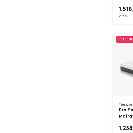
Firm 
1.518
2.169
,-
531 EU
Tempur
Pro S
Matra
1.238