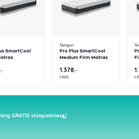
Tempur
T
lus SmartCool
Pro Plus SmartCool
P
Matras
Medium Firm Matras
F
1.378
1
,-
,-
1.969
1.
,-
ang GRATIS slaapadvies