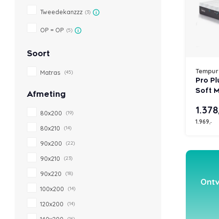
Tweedekanzzz
(3)
OP = OP
(5)
Soort
Tempur
Matras
(45)
Pro P
Soft 
Afmeting
1.378
80x200
(19)
1.969
,-
80x210
(14)
90x200
(22)
90x210
(23)
90x220
(18)
Ontv
100x200
(14)
120x200
(14)
140x200
(16)