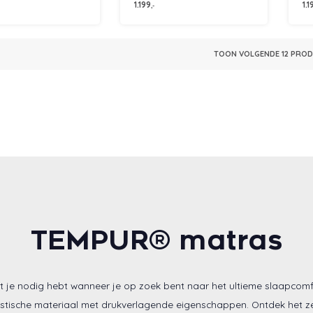
1.199
1.1
,-
TOON VOLGENDE
12
PRODU
TEMPUR® matras
 je nodig hebt wanneer je op zoek bent naar het ultieme slaapcomf
stische materiaal met drukverlagende eigenschappen. Ontdek het zelf