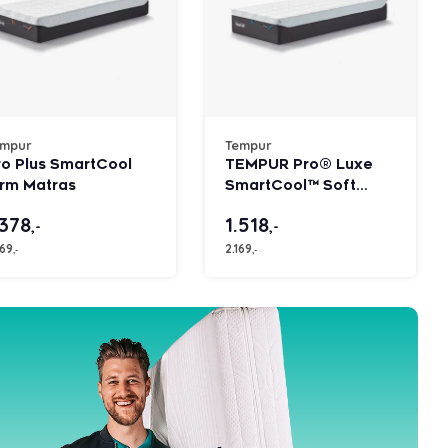
empur
Tempur
ro Plus SmartCool
TEMPUR Pro® Luxe
irm Matras
SmartCool™ Soft
matras
.378
1.518
,-
,-
969
2.169
,-
,-