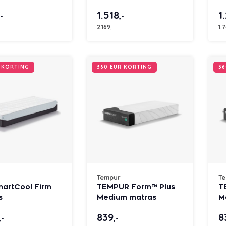
matras
matras
1.518
1
,-
,-
2.169
1.
,-
R KORTING
360 EUR KORTING
36
Tempur
T
martCool Firm
TEMPUR Form™ Plus
T
s
Medium matras
M
m
839
8
,-
,-