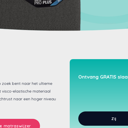
Ontvang GRATIS slaa
 zoek bent naar het ultieme
 visco-elastische materiaal
achtrust naar een hoger niveau
Zij
Verstuur
e matraswijzer