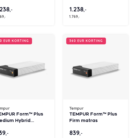
.238
1.238
,-
,-
769
1.769
,-
,-
0 EUR KORTING
360 EUR KORTING
empur
Tempur
EMPUR Form™ Plus
TEMPUR Form™ Plus
edium Hybrid
Firm matras
atras
39
839
,-
,-