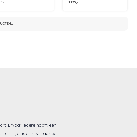
99
1.199
,-
,-
CTEN...
ort. Ervaar iedere nacht een
 en til je nachtrust naar een