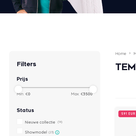
Home
M
Filters
TEM
Prijs
Min: €
0
Max: €
3500
Status
591 EU
Nieuwe collectie
(14)
Showmodel
(23)