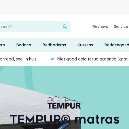
Reviews
Service
ers
Bedden
Bedbodems
Kussens
Beddengoe
rraad, snel in huis
Niet goed geld terug garantie (grat
TEMPUR® matras