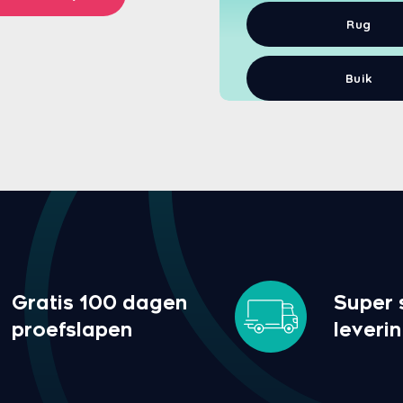
Begin met chat
Rug
Buik
Gratis 100 dagen
Super 
proefslapen
leveri