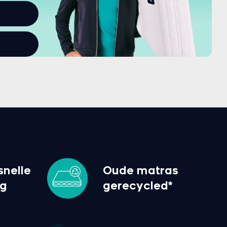
ten
snelle
Oude matras
ng
gerecycled*