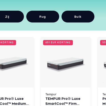
Zij
Rug
Buik
R KORTING
651 EUR KORTING
53
Tempur
T
R Pro® Luxe
TEMPUR Pro® Luxe
P
Cool™ Medium
SmartCool™ Firm
M