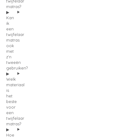
twijfelaar
matras?
Kan
ik
een
twijfelaar
matras
ook
met
z'n
tweeën
gebruiken?
Welk
materiaal
is
het
beste
voor
een
twijfelaar
matras?
Hoe