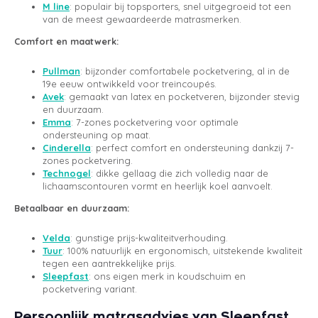
M line
: populair bij topsporters, snel uitgegroeid tot een
van de meest gewaardeerde matrasmerken.
Comfort en maatwerk:
Pullman
: bijzonder comfortabele pocketvering, al in de
19e eeuw ontwikkeld voor treincoupés.
Avek
: gemaakt van latex en pocketveren, bijzonder stevig
en duurzaam.
Emma
: 7-zones pocketvering voor optimale
ondersteuning op maat.
Cinderella
: perfect comfort en ondersteuning dankzij 7-
zones pocketvering.
Technogel
: dikke gellaag die zich volledig naar de
lichaamscontouren vormt en heerlijk koel aanvoelt.
Betaalbaar en duurzaam:
Velda
: gunstige prijs-kwaliteitverhouding.
Tuur
: 100% natuurlijk en ergonomisch, uitstekende kwaliteit
tegen een aantrekkelijke prijs.
Sleepfast
: ons eigen merk in koudschuim en
pocketvering variant.
Persoonlijk matrasadvies van Sleepfast