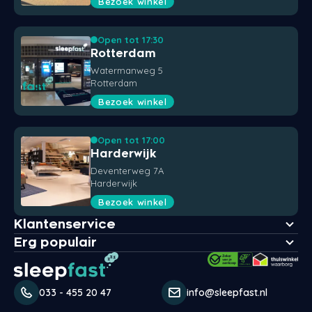
Bezoek winkel
Open tot 17:30
Rotterdam
Watermanweg 5
Rotterdam
Bezoek winkel
Open tot 17:00
Harderwijk
Deventerweg 7A
Harderwijk
Bezoek winkel
Klantenservice
Erg populair
033 - 455 20 47
info@sleepfast.nl