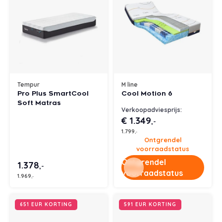
Tempur
M line
Pro Plus SmartCool
Cool Motion 6
Soft Matras
Verkoopadviesprijs:
€ 1.349
,-
1.799
,-
Ontgrendel
voorraadstatus
Ontgrendel
1.378
,-
voorraadstatus
1.969
,-
651 EUR KORTING
591 EUR KORTING