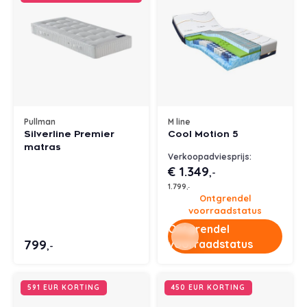
Pullman
M line
Silverline Premier
Cool Motion 5
matras
Verkoopadviesprijs:
€ 1.349
,-
1.799
,-
Ontgrendel
voorraadstatus
Ontgrendel
799
voorraadstatus
,-
591 EUR KORTING
450 EUR KORTING