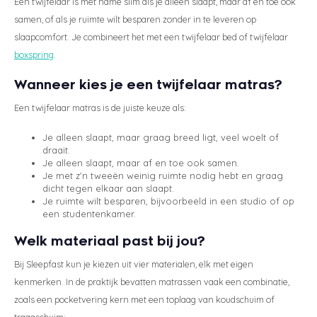
Een twijfelaar is met name slim als je alleen slaapt, maar af en toe ook
samen, of als je ruimte wilt besparen zonder in te leveren op
slaapcomfort. Je combineert het met een twijfelaar bed of twijfelaar
boxspring
.
Wanneer kies je een twijfelaar matras?
Een twijfelaar matras is de juiste keuze als:
Je alleen slaapt, maar graag breed ligt, veel woelt of
draait.
Je alleen slaapt, maar af en toe ook samen.
Je met z'n tweeën weinig ruimte nodig hebt en graag
dicht tegen elkaar aan slaapt.
Je ruimte wilt besparen, bijvoorbeeld in een studio of op
een studentenkamer.
Welk materiaal past bij jou?
Bij Sleepfast kun je kiezen uit vier materialen, elk met eigen
kenmerken. In de praktijk bevatten matrassen vaak een combinatie,
zoals een pocketvering kern met een toplaag van koudschuim of
traagschuim: