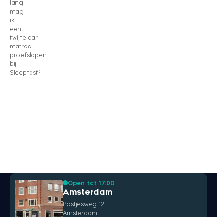
lang
mag
ik
een
twijfelaar
matras
proefslapen
bij
Sleepfast?
Open tot 17:00
Amsterdam
Postjesweg 12
Amsterdam