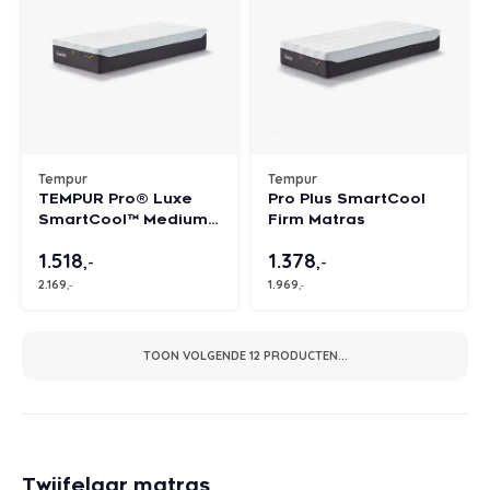
Tempur
Tempur
TEMPUR Pro® Luxe
Pro Plus SmartCool
SmartCool™ Medium
Firm Matras
Firm matras
1.518
1.378
,-
,-
2.169
1.969
,-
,-
TOON VOLGENDE
12
PRODUCTEN...
Twijfelaar matras