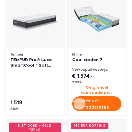
Tempur
M line
TEMPUR Pro® Luxe
Cool Motion 7
SmartCool™ Soft
Verkoopadviesprijs:
matras
€ 1.574
,-
2.099
,-
Ontgrendel
voorraadstatus
Ontgrendel
1.518
,-
voorraadstatus
2.169
,-
NIET GOED = GELD
450 EUR KORTING
TERUG