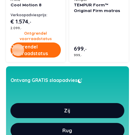
Cool Motion 8
TEMPUR Form™
Styld
Original Firm matras
Verkoopadviesprijs:
€ 1.574
,-
2.099
,-
Ontgrendel
voorraadstatus
Ontgrendel
699
,-
voorraadstatus
999
,-
Ontvang GRATIS slaapadvies
Zij
Rug