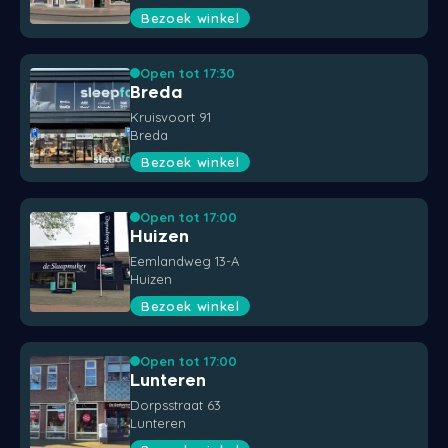
Bezoek winkel
Open tot 17:30
Breda
Kruisvoort 91
Breda
Bezoek winkel
Open tot 17:00
Huizen
Eemlandweg 13-A
Huizen
Bezoek winkel
Open tot 17:00
Lunteren
Dorpsstraat 63
Lunteren