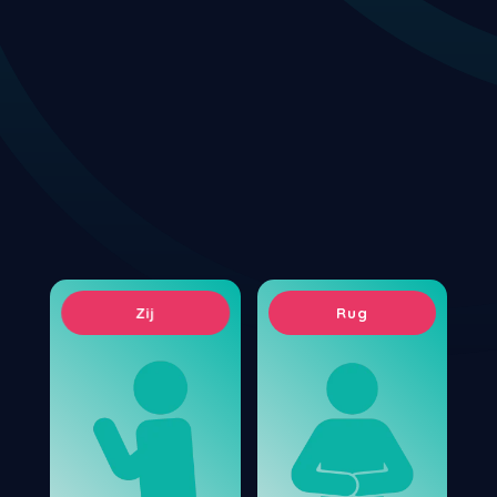
Zij
Rug