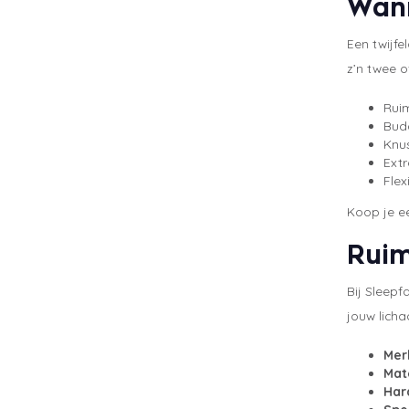
Wann
Een twijfe
z’n twee o
Rui
Budg
Knus
Extr
Flex
Koop je ee
Ruim
Bij Sleep
jouw lich
Mer
Mat
Har