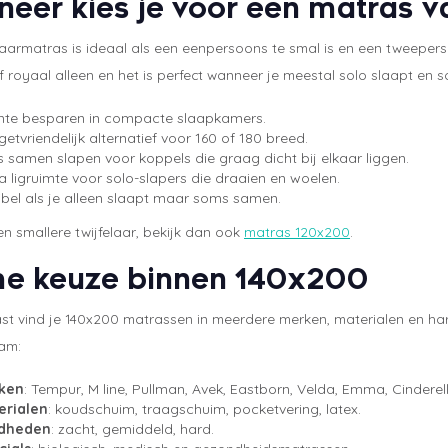
eer kies je voor een matras
laarmatras is ideaal als een eenpersoons te smal is en een tweeper
f royaal alleen en het is perfect wanneer je meestal solo slaapt en
mte besparen in compacte slaapkamers.
etvriendelijk alternatief voor 160 of 180 breed.
 samen slapen voor koppels die graag dicht bij elkaar liggen.
a ligruimte voor solo-slapers die draaien en woelen.
ibel als je alleen slaapt maar soms samen.
n smallere twijfelaar, bekijk dan ook
matras 120x200
.
e keuze binnen 140x200
fast vind je 140x200 matrassen in meerdere merken, materialen en h
aam:
ken
: Tempur, M line, Pullman, Avek, Eastborn, Velda, Emma, Cinderel
erialen
: koudschuim, traagschuim, pocketvering, latex.
dheden
: zacht, gemiddeld, hard.