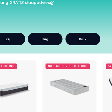
ang GRATIS slaapadvies
Zij
Rug
Buik
R KORTING
NIET GOED = GELD TERUG
52