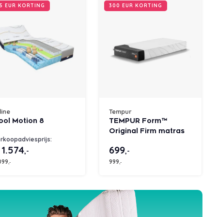
5 EUR KORTING
300 EUR KORTING
line
Tempur
ool Motion 8
TEMPUR Form™
Original Firm matras
rkoopadviesprijs:
 1.574
699
,-
,-
099
999
,-
,-