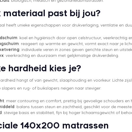
cials
: biologisch, medisch en gezondheidsmatrassen.
 materiaal past bij jou?
aal heeft unieke eigenschappen voor drukverlaging, ventilatie en d
dschuim
: koel en hygiënisch door open celstructuur, veerkrachtig 
agschuim
: reageert op warmte en gewicht, vormt exact naar je lic
ketvering
: individuele veren in zones geven gerichte steun en uitstek
ex
: veerkrachtig en duurzaam met gelijkmatige drukverdeling.
e hardheid kies je?
hardheid hangt af van gewicht, slaaphouding en voorkeur. Lichte zijs
slapers en rug- of buikslapers neigen naar steviger:
ht
: meer contouring en comfort, prettig bij gevoelige schouders en
iddeld
: balans tussen steun en zachtheid, geschikt voor de meeste
d
: stevige basis en stabiliteit, fijn bij hoger lichaamsgewicht of beh
iale 140x200 matrassen