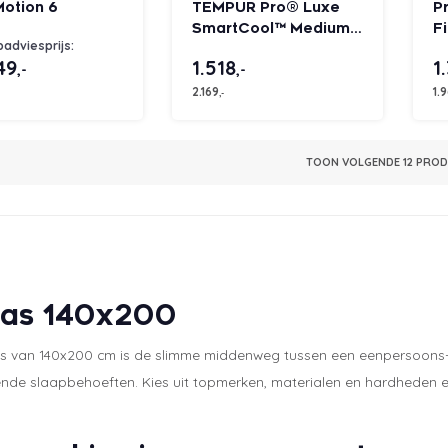
Motion 6
TEMPUR Pro® Luxe
P
SmartCool™ Medium
F
adviesprijs:
Firm matras
49
1.518
1
,-
,-
2.169
1.
,-
TOON VOLGENDE
12
PRODU
ras 140x200
s van 140x200 cm is de slimme middenweg tussen een eenpersoons- 
nde slaapbehoeften. Kies uit topmerken, materialen en hardheden en