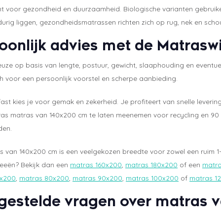
ht voor gezondheid en duurzaamheid. Biologische varianten gebruike
urig liggen, gezondheidsmatrassen richten zich op rug, nek en scho
oonlijk advies met de Matraswi
uze op basis van lengte, postuur, gewicht, slaaphouding en eventuel
 voor een persoonlijk voorstel en scherpe aanbieding.
ast kies je voor gemak en zekerheid. Je profiteert van snelle leveri
as matras van 140x200 cm te laten meenemen voor recycling en 90 
den.
s van 140x200 cm is een veelgekozen breedte voor zowel een ruim 1
weeën? Bekijk dan een
matras 160x200
,
matras 180x200
of een
matr
0x200
,
matras 80x200
,
matras 90x200
,
matras 100x200
of
matras 1
gestelde vragen over matras