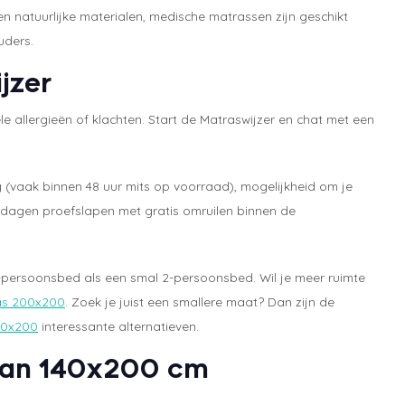
n natuurlijke materialen, medische matrassen zijn geschikt
uders.
jzer
e allergieën of klachten. Start de Matraswijzer en chat met een
ng (vaak binnen 48 uur mits op voorraad), mogelijkheid om je
dagen proefslapen met gratis omruilen binnen de
-persoonsbed als een smal 2-persoonsbed. Wil je meer ruimte
as 200x200
. Zoek je juist een smallere maat? Dan zijn de
20x200
interessante alternatieven.
 van 140x200 cm