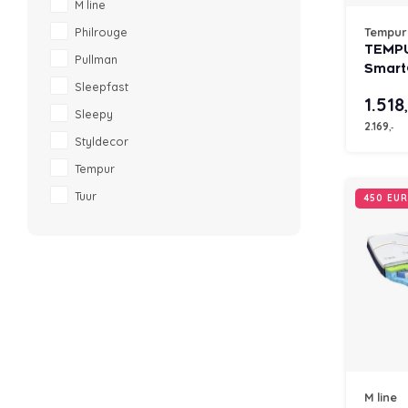
M line
Philrouge
Tempur
TEMPU
Pullman
Smart
Sleepfast
matra
1.518
Sleepy
2.169
,-
Styldecor
Tempur
Tuur
450 EU
M line