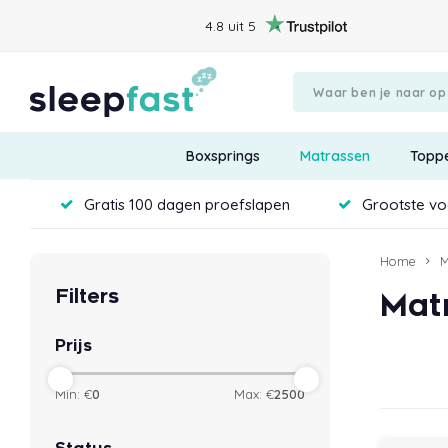
4.8 uit 5
Boxsprings
Matrassen
Topp
Gratis 100 dagen proefslapen
Grootste voo
Home
M
Filters
Mat
Prijs
Min: €
0
Max: €
2500