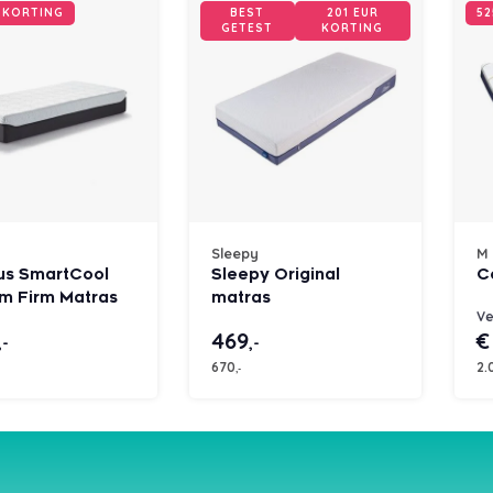
R KORTING
BEST
201 EUR
52
GETEST
KORTING
Sleepy
M 
lus SmartCool
Sleepy Original
C
m Firm Matras
matras
Ve
469
€
,-
,-
670
2.
,-