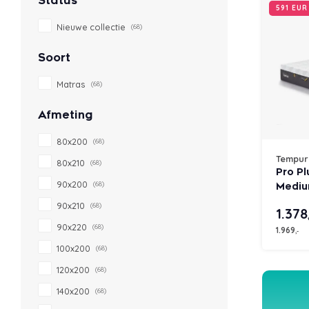
Status
591 EU
Nieuwe collectie
(68)
Soort
Matras
(68)
Afmeting
80x200
(68)
Tempur
80x210
(68)
Pro P
90x200
(68)
Mediu
90x210
(68)
1.378
90x220
(68)
1.969
,-
100x200
(68)
120x200
(68)
140x200
(68)