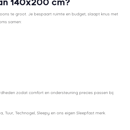
 van 140x200 cm?
soons te groot. Je bespaart ruimte en budget, slaapt knus met
 soms samen:
ardheden zodat comfort en ondersteuning precies passen bij
la, Tuur, Technogel, Sleepy en ons eigen Sleepfast merk.