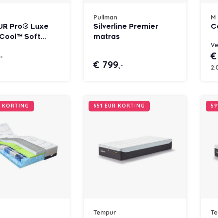
Pullman
M 
R Pro® Luxe
Silverline Premier
C
Cool™ Soft
matras
Ve
s
€
,-
€ 799
,-
2.
R KORTING
651 EUR KORTING
59
Tempur
T