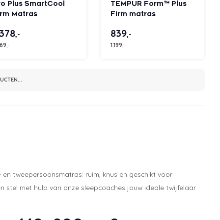
ro Plus SmartCool
TEMPUR Form™ Plus
irm Matras
Firm matras
.378
839
,-
,-
969
1.199
,-
,-
CTEN...
en tweepersoonsmatras: ruim, knus en geschikt voor
 stel met hulp van onze sleepcoaches jouw ideale twijfelaar