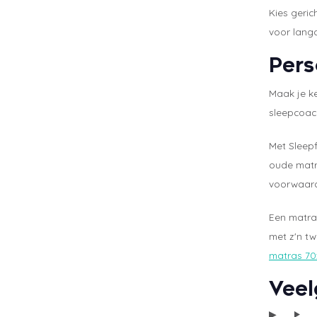
Kies geric
voor langd
Pers
Maak je ke
sleepcoach
Met Sleepf
oude matr
voorwaar
Een matra
met z'n t
matras 7
Veel