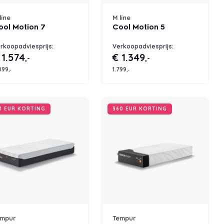
line
M line
ool Motion 7
Cool Motion 5
rkoopadviesprijs:
Verkoopadviesprijs:
 1.574
€ 1.349
,-
,-
099
1.799
,-
,-
1 EUR KORTING
360 EUR KORTING
empur
Tempur