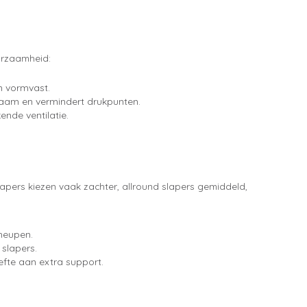
uurzaamheid:
en vormvast.
haam en vermindert drukpunten.
ende ventilatie.
lapers kiezen vaak zachter, allround slapers gemiddeld,
 heupen.
 slapers.
oefte aan extra support.