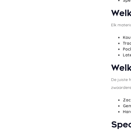
Spe
Welk
Elk materi
Kou
Tra
Poc
Lat
Welk
De juiste 
zwaardere 
Zac
Gem
Har
Spec