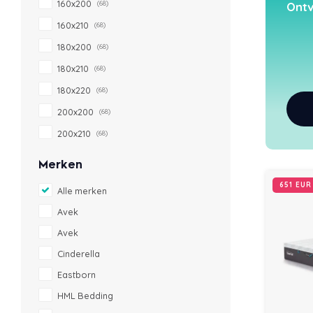
160x200
(68)
Ontv
160x210
(68)
180x200
(68)
180x210
(68)
180x220
(68)
200x200
(68)
200x210
(68)
Merken
651 EU
Alle merken
Avek
Avek
Cinderella
Eastborn
HML Bedding