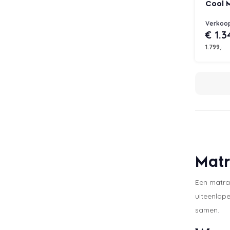
Cool 
Verkoop
€ 1.3
1.799
,-
Mat
Een matra
uiteenlope
samen.