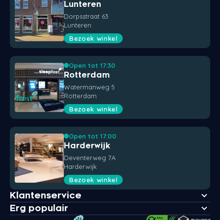
Lunteren
Dorpsstraat 63
Lunteren
Bezoek winkel
Open tot 17:30
Rotterdam
Watermanweg 5
Rotterdam
Bezoek winkel
Open tot 17:00
Harderwijk
Deventerweg 7A
Harderwijk
Bezoek winkel
Klantenservice
Erg populair