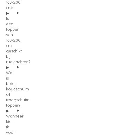
160x200
cm?
Is
een
topper
van
160x200
cm
geschikt
bij
rugklachten?
Wat
is
beter:
koudschuim
of
traagschuim
topper?
Wanneer
kies
ik
voor