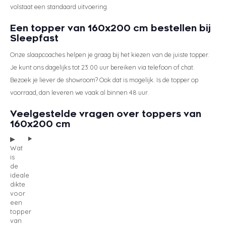
volstaat een standaard uitvoering.
Een topper van 160x200 cm bestellen bij
Sleepfast
Onze slaapcoaches helpen je graag bij het kiezen van de juiste topper.
Je kunt ons dagelijks tot 23:00 uur bereiken via telefoon of chat.
Bezoek je liever de showroom? Ook dat is mogelijk. Is de topper op
voorraad, dan leveren we vaak al binnen 48 uur.
Veelgestelde vragen over toppers van
160x200 cm
Wat
is
de
ideale
dikte
voor
een
topper
van