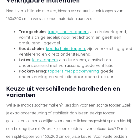
Verkrijgbare materialen
Naast verschillende merken, bieden we natuurlijk ook toppers van
160x200 cm in verschillende materialen aan, zoals:
Traagschuim
:
traagschuim toppers
zijn drukverlagend,
vormt zich geleidelijk naar het lichaam en geeft een
omsluitend liggevoel.
Koudschuim
:
koudschuim toppers
zijn veerkrachtig, goed
ventilerend en direct ondersteunend.
Latex
:
latex toppers
zijn duurzaam, elastisch en
ondersteunend met verrassend goede ventilatie.
Pocketvering
:
toppers met pocketvering
goede
ondersteuning en ventilatie door open structuur.
Keuze uit verschillende hardheden en
varianten
Wil je je matras zachter maken? Kies dan voor een zachte topper. Zoek
je extra ondersteuning of stabiliteit, dan is een stevige topper
geschikter. Je persoonlijke voorkeur en lichaamsgewicht spelen hierbij
een belangrijke rol. Gebruik je een elektrisch verstelbaar bed? Dan is
een split-topper van 160x200 cm de juiste keuze. Voor vaste bedden