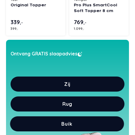
Original Topper
Pro Plus SmartCool
Styld
Soft Topper 8 cm
339
769
,-
,-
399
1.099
,-
,-
Ontvang GRATIS slaapadvies
Zij
Rug
Buik