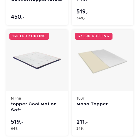
519
,-
450
,-
649
,-
130 EUR KORTING
37 EUR KORTING
M line
Tuur
topper Cool Motion
Mono Topper
Soft
519
211
,-
,-
649
249
,-
,-