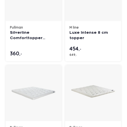
Pullman
M line
Silverline
Luxe Intense 8 cm
Comforttopper
topper
Comfortschuim
454
,-
360
,-
649
,-