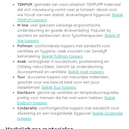
TEMPUR
: gemaakt van visco-elastisch TEMPUR® materiaal
dat zich nauwkeurig vormt naar je lichaam. Ideaal voor
wie houdt van een stabiel, drukverlagend liggevoel.
Bekijk
TEMPUR toppers
M line
: veel gekozen vanwege ergonomische
ondersteuning en goede drukverdeling. Populair bij
sporters en aanbevolen door fysiotherapeuten.
Bekijk M
line toppers
Pullman
: comfortabele toppers met aandacht voor
ventilatie en hygiëne, vaak voorzien van Sensity®
behandeling.
Bekijk Pullman toppers
Avek
: verkrijgbaar in koudschuim, pocketvering en
(Talalay natuur)latex. Gericht op ondersteuning,
duurzaamheid en ventilatie.
Bekijk Avek toppers
Tuur
: duurzame toppers van natuurlijke materialen,
geschikt voor wie bewust kiest voor een puur
slaapklimaat.
Bekijk Tuur toppers
.
Eastborn
: gericht op ventilatie en temperatuurregulatie,
prettig voor mensen die het snel warm hebben.
Bekijk
Easborn toppers
.
Cinderella
: comfortgerichte toppers met aandacht voor
afwerking en een toegankelijk liggevoel.
Bekijk Cinderella
toppers
.