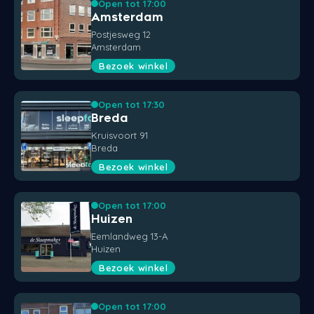
Open tot 17:00
Amsterdam
Postjesweg 12
Amsterdam
Bezoek winkel
Open tot 17:30
Breda
Kruisvoort 91
Breda
Bezoek winkel
Open tot 17:00
Huizen
Eemlandweg 13-A
Huizen
Bezoek winkel
Open tot 17:00