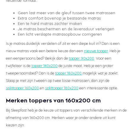
hetzelfde formaat:
Geen last meer van de gleuf tussen twee matrassen
Extra comfort bovenop je bestaande matras
Een te hard matras zachter maken
Je matras beschermen en de levensduur verlengen
Een licht verslapte matrasopbouw corrigeren
Is je matras duidelijk versleten of zit er een diepe kuil in? Dan is een
nieuw matras vaak een betere keuze dan een
nieuwe topper
. Heb je
een eenpersoons bed? Bekijk dan de
topper 90x200
. Voor een
twijfelaar is de
topper 140x200
de juiste maat. Heb je een groter
tweepersoonsbed? Dan is de
topper 180x200
mogelijk wat je zoekt.
Slaap je met zijn tweeën op twee losse matrassen, dan zijn de
splittopper 160x200
en
splittopper 180x200
een interessante optie.
Merken toppers van 160x200 cm
Bij Sleepfast heb je de keuze uit toppers van verschillende merken in de
afmeting van 160x200 cm. Merken waar je onder andere uit kunt
kiezen zijn: