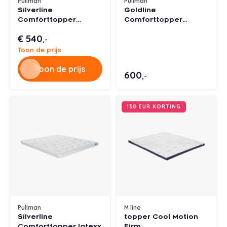
Pullman
Pullman
Silverline
Goldline
Comforttopper
Comforttopper
Supreme latex
Supreme latex
€ 540
,-
Toon de prijs
Toon de prijs
600
,-
130 EUR KORTING
Pullman
M line
Silverline
topper Cool Motion
Comforttopper latexx
Firm